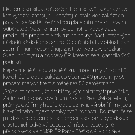
Ekonomická situace českých firem se kvůli koronavirové
krizi výrazně zhoršuje. Přicházejí o stále více zakázek a
potýkají se častěji se špatnou platební morálkou svých
odběratelů. Většině firem by pomohlo, kdyby vláda
prodloužila program Antivirus na pokrytí části mzdových
nákladů až do konce srpna. Opatření státu v oblasti daní
zatím firmám nepomáhají. Zjistil to květnový průzkum
Svazu průmyslu a dopravy ČR, kterého se zúčastnilo 242
podniků.
Nejzranitelnější jsou v nynější krizi malé firmy. Z podniků,
které hlásí propad zakázek o více než 40 procent, je 85
procent malých firem s méně než 50 zaměstnanci.
„Průzkum potvrdil, že problémy výrobní firmy teprve čekají.
Zatím se koronavirový útlum týkal spíše služeb a retailu,
průmyslové firmy hlásí propad až nyní. Výrobní firmy jsou
hlavními tahouny ekonomiky, tvoří hodnotu. Doufám, že se
jim dostane pozornosti a pomoci jako tomu bylo dosud
u ostatních odvětví,“ podotýká místopředsedkyně
představenstva AMSP ČR Pavla Břečková, a dodává: