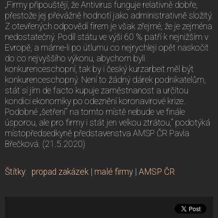
„Firmy připouštějí, že Antivirus funguje relativně dobře,
přestože jej převážně hodnotí jako administrativně složitý.
Z otevřených odpovědí firem je však zřejmé, že je zejména
nedostatečný. Podíl státu ve výši 60 % patří k nejnižším v
Evropě, a máme-li po útlumu co nejrychleji opět naskočit
do co nejvyššího výkonu, abychom byli
konkurenceschopní, tak by i český kurzarbeit měl být
konkurenceschopný. Není to žádný dárek podnikatelům,
stát si jím de facto kupuje zaměstnanost a určitou
kondici ekonomiky po odeznění koronavirové krize.
Podobné „šetření“ na tomto místě nebude ve finále
úsporou, ale pro firmy i stát jen velkou ztrátou,“ podotýká
místopředsedkyně představenstva AMSP ČR Pavla
Břečková. (21.5.2020)
Štítky
:
propad zakázek
|
malé firmy
|
AMSP ČR