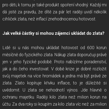
pro děti, k tomu je také produkt spoření vhodný. Každý mi
dá jistě za pravdu, že dítě za pár let raději uvidí několik
cihliček zlata, než inflací znehodnocenou hotovost.
Jak velké částky si mohou zájemci ukládat do zlata?
Lidé si u nás mohou ukládat hotovost od 600 korun
měsíčně do fyzického zlata. Nákup zlata doporučuji právě
jen v jeho fyzické podobě. Proto nabízíme poradenství,
jak a do čeho investovat. V době krize je dobré rozložit
svůj majetek na více hromádek a jedna má být právě ze
zlata. Zlato kopíruje křivku inflace, to je důležité si
uvědomit. U zlata se nehodnotí výnos. Jde hlavně o
ochranu majetku. Raději kilo zlata než milion korun na
účtu. Za dva roky si koupím za kilo zlata víc než za milion