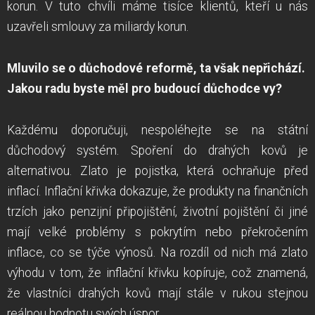
korun. V tuto chvíli máme tisíce klientů, kteří u nás
uzavřeli smlouvy za miliardy korun.
Mluvilo se o důchodové reformě, ta však nepřichází.
Jakou radu byste měl pro budoucí důchodce vy?
Každému doporučuji, nespoléhejte se na státní
důchodový systém. Spoření do drahých kovů je
alternativou. Zlato je pojistka, která ochraňuje před
inflací. Inflační křivka dokazuje, že produkty na finančních
trzích jako penzijní připojištění, životní pojištění či jiné
mají velké problémy s pokrytím nebo překročením
inflace, co se týče výnosů. Na rozdíl od nich má zlato
výhodu v tom, že inflační křivku kopíruje, což znamená,
že vlastníci drahých kovů mají stále v rukou stejnou
reálnou hodnotu svých úspor.