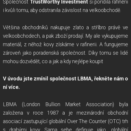
Společnost
TrustWorthy Investment
si pořídila rafinérii
i kvůli tomu, aby odstranila závislost na velkoobchodě.
Většina obchodníků nakupuje zlato a stříbro právě ve
velkoobchodech, a pak zboží prodají. My ale vykupujeme
materiál, z něhož kovy získáme v rafinerii. A fungujeme
zároveň jako poradenská společnost. Díky tomu se lidé
mohou dozvědět, co a jak a kdy nejlépe koupit
V úvodu jste zmínil společnost LBMA, řekněte nám o
ní více.
LBMA (London Bullion Market Association) byla
založena v roce 1987 a je mezinárodní obchodní
asociací zastupující globální Over The Counter (OTC) trh
s drahými kovy. Sama sebe definuje jako „globální