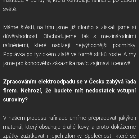
instituce v Londýně, která kontroluje rafinerie po celém
světě.
Máme štěstí, na trhu jsme již dlouho a získali jsme si
důvěryhodnost. Obchodujeme tak s mezinárodními
rafinériemi, které nabízejí nejvýhodnější podmínky.
Poptávka po fyzickém zlatě ve formě slitků roste. A my
jsme pro koncového zákazníka navíc zajímaví i cenově.
Zpracováním elektroodpadu se v Česku zabývá řada
firem. Nehrozí, že budete mít nedostatek vstupní
suroviny?
V našem procesu rafinace umíme přepracovat jakýkoli
materiál, který obsahuje drahé kovy, a proto dokážeme
zpátky zužitkovat i jejich zlomky. Společnosti, které se