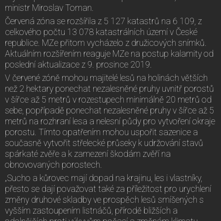
ministr Miroslav Toman.
Červená zóna se rozšířila z 5 127 katastrů na 6 109, z
celkového počtu 13 078 katastrálních území v České
republice. MZe přitom vycházelo z družicových snímků.
Aktuálním rozšířením reaguje MZe na postup kalamity od
poslední aktualizace z 9. prosince 2019.
V červené zóně mohou majitelé lesů na holinách větších
než 2 hektary ponechat nezalesněné pruhy uvnitř porostů
v šířce až 5 metrů v rozestupech minimálně 20 metrů od
sebe, popřípadě ponechat nezalesněné pruhy v šířce až 5
metrů na rozhraní lesa a nelesní půdy pro vytvoření okraje
porostu. Tímto opatřením mohou uspořit sazenice a
současně vytvořit střelecké průseky k udržování stavů
spárkaté zvěře a k zamezení škodám zvěří na
obnovovaných porostech.
„Sucho a kůrovec mají dopad na krajinu, les i vlastníky,
přesto se dají považovat také za příležitost pro urychlení
změny druhové skladby ve prospěch lesů smíšených s
vyšším zastoupením listnáčů, přírodě bližších a