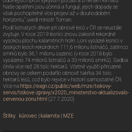
odolnějších proti výkyvům počasí a změnám klimatu.
Naše opatření jsou účinná a fungují, jejich dopady se
však pochopitelně více projeví až v dlouhodobém
horizontu,“ uvedl ministr Toman.
Podíl listnatých dřevin při obnově lesů v ČR se neustále
zvyšuje. V roce 2019 lesníci znovu zalesnili rekordně
vysokou plochu kalamitních holin. Loni vysázeli lesníci v
českých lesích rekordních 111,6 milionu listnáčů, zatímco
smrků bylo 36,1 milionu sazenic (v roce 2018 bylo
vysázeno 74 milionů listnáčů a 33 milionů smrků). Sadba
činila více než 28 tisíc hektarů. Včetně využití přirozené
obnovy se celkem podařilo obnovit takřka 34 tisíc
hektarů lesů, což bylo nejvíce v historii samostatné ČR.
Více na
https://eagri.cz/public/web/mze/tiskovy-
servis/tiskove-zpravy/x2020_ministerstvo-aktualizovalo-
cervenou-zonu.html
(27.7.2020)
Štítky
:
kůrovec
|
kalamita
|
MZE