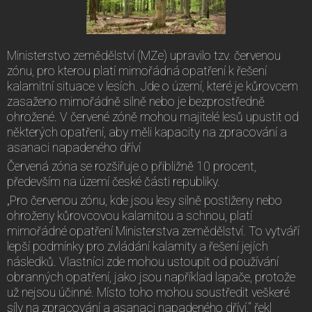
Ministerstvo zemědělství (MZe) upravilo tzv. červenou
zónu, pro kterou platí mimořádná opatření k řešení
kalamitní situace v lesích. Jde o území, které je kůrovcem
zasaženo mimořádně silně nebo je bezprostředně
ohrožené. V červené zóně mohou majitelé lesů upustit od
některých opatření, aby měli kapacity na zpracování a
asanaci napadeného dříví
Červená zóna se rozšiřuje o přibližně 10 procent,
především na území české části republiky.
„Pro červenou zónu, kde jsou lesy silně postiženy nebo
ohroženy kůrovcovou kalamitou a schnou, platí
mimořádné opatření Ministerstva zemědělství. To vytváří
lepší podmínky pro zvládání kalamity a řešení jejích
následků. Vlastníci zde mohou ustoupit od používání
obranných opatření, jako jsou například lapače, protože
už nejsou účinné. Místo toho mohou soustředit veškeré
síly na zpracování a asanaci napadeného dříví,“ řekl