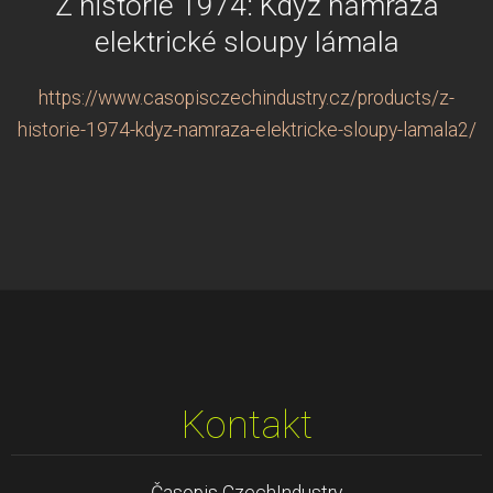
Z historie 1974: Když námraza
elektrické sloupy lámala
https://www.casopisczechindustry.cz/products/z-
historie-1974-kdyz-namraza-elektricke-sloupy-lamala2/
Kontakt
Časopis CzechIndustry