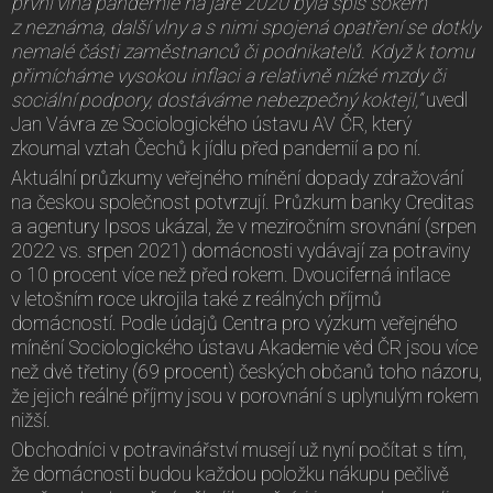
první vlna pandemie na jaře 2020 byla spíš šokem
z neznáma, další vlny a s nimi spojená opatření se dotkly
nemalé části zaměstnanců či podnikatelů. Když k tomu
přimícháme vysokou inflaci a relativně nízké mzdy či
sociální podpory, dostáváme nebezpečný koktejl,“
uvedl
Jan Vávra ze Sociologického ústavu AV ČR, který
zkoumal vztah Čechů k jídlu před pandemií a po ní.
Aktuální průzkumy veřejného mínění dopady zdražování
na českou společnost potvrzují. Průzkum banky Creditas
a agentury Ipsos ukázal, že v meziročním srovnání (srpen
2022 vs. srpen 2021) domácnosti vydávají za potraviny
o 10 procent více než před rokem. Dvouciferná inflace
v letošním roce ukrojila také z reálných příjmů
domácností. Podle údajů Centra pro výzkum veřejného
mínění Sociologického ústavu Akademie věd ČR jsou více
než dvě třetiny (69 procent) českých občanů toho názoru,
že jejich reálné příjmy jsou v porovnání s uplynulým rokem
nižší.
Obchodníci v potravinářství musejí už nyní počítat s tím,
že domácnosti budou každou položku nákupu pečlivě