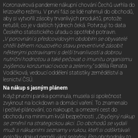
Koronavirová pandemie nákupní chování Čechů uvrhla do
krizového režimu. V první fázi se lidé nahrnuli do obchodů,
aby si vytvořili zásoby trvanlivých produktů, protože
netušili, co je v dalších týdnech čeká. Potvrzují to data
Českého statistického úřadu o spotřebě potravin.
„V porovnání s předcovidovým obdobím se obyvatelé
chtěli během nouzového stavu preventivně zásobit
některými potravinami s delší trvanlivostí a dobrou
nutriční hodnotou a také pečovat o imunitu organismu
zvýšenou konzumací ovoce a zeleniny,“
sdělila Renata
Vodičková, vedoucí oddělení statistiky zemědělství a
lesnictví ČSÚ.
Na nákup s jasným plánem
Když prvotní panika pominula, musela si společnost
zvyknout na lockdown a domácí vaření. To znamenalo
i pečlivé plánování, co nakoupit, a omezení cest do
obchodu na minimum kvůli bezpečnosti.
„Obyčejný nákup
se změnil na strategickou akci. Do obchodů se vydali
muži s nákupními seznamy v rukou, kteří si odškrtávali
položky, dokud neměli úkol splněný. Pro obchodníky to