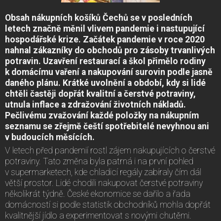
Obsah nákupních košíků Čechů se v posledních
letech značně měnil vlivem pandemie i nastupující
hospodářské krize. Začátek pandemie v roce 2020
nahnal zákazníky do obchodů pro zásoby trvanlivých
potravin. Uzavření restaurací a škol přimělo rodiny
k domácímu vaření a nakupování surovin podle jasně
daného plánu. Krátké uvolnění a období, kdy si lidé
chtěli častěji dopřát kvalitní a čerstvé potraviny,
utnula inflace a zdražování životních nákladů.
Pečlivému zvažování každé položky na nákupním
seznamu se zřejmě čeští spotřebitelé nevyhnou ani
v budoucích měsících.
V letech před pandemií rostl zájem nakupujících o čerstvé
potraviny. Tato změna byla patrná i na první pohled
v supermarketech, kde chladicí regály zabíraly čím dál
větší prostor. Lidé chodili nakupovat čerstvé potraviny
několikrát týdně. České ekonomice se dařilo a řada
domácností si podle statistik obchodníků mohla dopřát
kvalitnější jídlo a experimentovat s novými chutěmi.