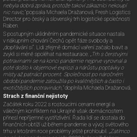
nebyla dobrá zpráva, protože takoví zákazníci nekoupí
nic navíc,“
popsala Michaela Dražanová, Fresh Logistics
Director pro český a slovenský trh logistické společnosti
Raben.
S postupným uklidněním pandemické situace nastala
v nákupním chování Čechů opět fáze svobody a
„dopřávání si“. Lidi zřejmě domácí vaření začalo bavit a
zvykli si méně spoléhat na restaurace
. „Trh s čerstvými
potravinami se na konci pandemie nejprve vyrovnal a
poté došlo k objemové explozi a nárůstu poptávky o
místy až patnáct procent. Společnost po náročném
období pandemie zatoužila po kvalitnějších a často i
exotičtějších potravinách,“
doplnila Michaela Dražanová.
Strach z finanční nejistoty
Začátek roku 2022 s rostoucími cenami energií a
válečným konfliktem na Ukrajině však domácnostem
přinesl nepříjemné vystřízlivění. Řada lidí se dostala do
finančních obtíží už během pandemie a vývoj světového
trhu v letošním roce problémy ještě prohloubil.
„Zatímco