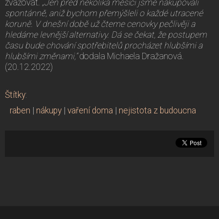
zvažovat.
„Jen před několika měsíci jsme nakupovali
spontánně, aniž bychom přemýšleli o každé utracené
koruně. V dnešní době už čteme cenovky pečlivěji a
hledáme levnější alternativy. Dá se čekat, že postupem
času bude chování spotřebitelů procházet hlubšími a
hlubšími změnami,“
dodala Michaela Dražanová.
(20.12.2022)
Štítky
:
raben
|
nákupy
|
vaření doma
|
nejistota z budoucna