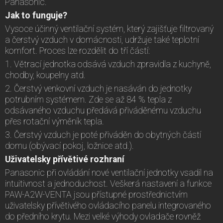
Panasonic.
Jak to funguje?
Vysoce účinný ventilační systém, který zajišťuje filtrovaný
a čerstvý vzduch v domácnosti, udržuje také teplotní
komfort. Proces lze rozdělit do tří částí:
1. Větrací jednotka odsává vzduch zpravidla z kuchyně,
chodby, koupelny atd.
2. Čerstvý venkovní vzduch je nasáván do jednotky
potrubním systémem. Zde se až 84 % tepla z
odsávaného vzduchu předává přiváděnému vzduchu
přes rotační výměník tepla.
3. Čerstvý vzduch je poté přiváděn do obytných částí
domu (obývací pokoj, ložnice atd.).
Uživatelsky přívětivé rozhraní
Panasonic při ovládání nové ventilační jednotky vsadil na
intuitivnost a jednoduchost. Veškerá nastavení a funkce
PAW-A2W-VENTA jsou přístupné prostřednictvím
uživatelsky přívětivého ovládacího panelu integrovaného
do předního krytu. Mezi velké výhody ovladače rovněž