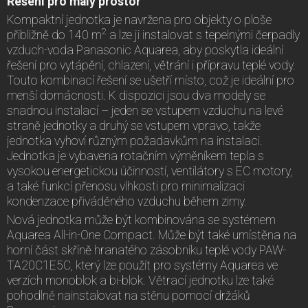
Řešení pro malý prostor
Kompaktní jednotka je navržena pro objekty o ploše
2
přibližně do 140 m
a lze ji instalovat s tepelnými čerpadly
vzduch-voda Panasonic Aquarea, aby poskytla ideální
řešení pro vytápění, chlazení, větrání i přípravu teplé vody.
Touto kombinací řešení se ušetří místo, což je ideální pro
menší domácnosti. K dispozici jsou dva modely se
snadnou instalací – jeden se vstupem vzduchu na levé
straně jednotky a druhý se vstupem vpravo, takže
jednotka vyhoví různým požadavkům na instalaci.
Jednotka je vybavena rotačním výměníkem tepla s
vysokou energetickou účinností, ventilátory s EC motory,
a také funkcí přenosu vlhkosti pro minimalizaci
kondenzace přiváděného vzduchu během zimy.
Nová jednotka může být kombinována se systémem
Aquarea All-in-One Compact. Může být také umístěna na
horní část skříně hranatého zásobníku teplé vody PAW-
TA20C1E5C, který lze použít pro systémy Aquarea ve
verzích monoblok a bi-blok. Větrací jednotku lze také
pohodlně nainstalovat na stěnu pomocí držáků