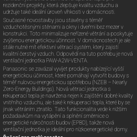
rezidenční projekty, která zlepšuje kvalitu vzduchu a
udržuje také ideální úroveň vlhkosti v domácnosti.
Současné novostavby jsou stavěny s téměř
vzduchotěsnými stěnami a okny i dveřmi bez mezer v
konstrukci. Toto minimalizuje neřízené větrání a poskytuje
zvýšenou energetickou účinnost. V domácnostech je ale
stále nutné mít efektivní větrací systém, který zajistí
kvalitní čerstvý vzduch. Odpovědí na tuto potřebu je nová
ventilační jednotka PAW-A2W-VENTA.
Panasonic se zavázal vyvíjet produkty nabízející vyšší
energetickou účinnost, které pomáhají vytvořit budovy s
téměř nulovou energetickou spotřebou (NZEB – Nearly
Zero-Energy Buildings). Nová větrací jednotka s
rekuperací tepla je navržena nejen k zajištění dobré kvality
vnitřního vzduchu, ale také k rekuperaci tepla, které by se
jinak větráním ztratilo. Tato funkcionalita vede k nižším
požadavkům na vytápění a splnění směrnice o
energetické náročnosti budov (EPBD), takže nová
ventilační jednotka je ideální pro nízkoenergetické domy.