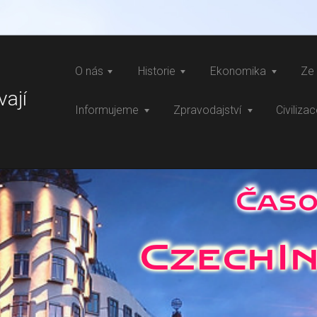
O nás
Historie
Ekonomika
Ze 
vají
Informujeme
Zpravodajství
Civiliza