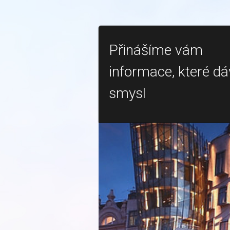
Přinášíme vám
informace, které dá
smysl