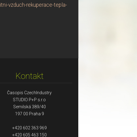
tni-vzduch-rekuperace-tepla-
Kontakt
Časopis CzechIndustry
STUDIO P+P s.r.o
Semilská 389/40
197 00 Praha 9
+420 602 363 969
+420 605 463 150