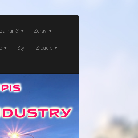
zahraničí
Zdraví
ce
Styl
Zrcadlo