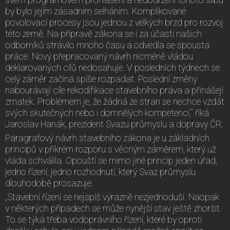
by bylo jejím zásadním selháním. Komplikované
povolovací procesy jsou jednou z velkých brzd pro rozvoj
této země. Na přípravě zákona se i za účasti našich
odborníků strávilo mnoho času a odvedla se spousta
práce. Nový přepracovaný návrh nicméně vládou
deklarovaných cílů nedosahuje. V posledních týdnech se
celý záměr začíná spíše rozpadat. Poslední změny
nabourávají cíle rekodifikace stavebního práva a přinášejí
zmatek. Problémem je, že žádná ze stran se nechce vzdát
svých skutečných nebo i domnělých kompetencí,“ říká
Jaroslav Hanák, prezident Svazu průmyslu a dopravy ČR.
Paragrafový návrh stavebního zákona je u základních
principů v příkrém rozporu s věcným záměrem, který už
vláda schválila. Opouští se mimo jiné princip jeden úřad,
jedno řízení, jedno rozhodnutí, který Svaz průmyslu
dlouhodobě prosazuje.
„Stavební řízení se nejspíš výrazně nezjednoduší. Naopak
v některých případech se může nynější stav ještě zhoršit.
To se týká třeba vodoprávního řízení, které by oproti