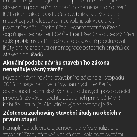
dnešku nebylo ani v jednom případě možné spojit se
stavebním povolením. V praxi to znamená prodloužení
lhůt a komplikaci postupů stavebníka, který si bude
muset zajistit jak stavební povolení, tak vodoprávní
povolení zvlášť u jiného úřadu vsamostatném řízení,“
doplňuje viceprezident SP ČR František Chaloupecký. Mezi
další problémy patří možnost opakovaně prodlužovat
lhůty pro rozhodnutí či neintegrace ostatních orgánů do
stavebních úřadů.
Aktuální podoba návrhu stavebního zákona
nenaplňuje věcný záměr
Původní návrh nového stavebního zákona z listopadu
2019 přinášel řadu velmi významných zlepšení v
současnosti velmi složitých a zdlouhavých povolovacích
procesů. Ze všech těchto zásadních principů MMR
bohužel ustupuje. Aktuálním výsledkem tak je, že:
Zůstanou zachovány stavební úřady na obcích v
prvním stupni
Nenaplní se tak cíle o sjednocení, profesionalizaci a
zrychlení řízení, zároveň vzniká dvoukolejnost systému,