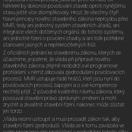
Některé by dokonce povolování staveb oproti nynějšímu
stavu ještě více zkomplikovaly. Hrozí, že všechny čtyři
hlavní principy nového stavebního zákona neprojdou přes
MMR, tedy ani jednotný systém stavebních úřadů, ani
integrace všech dotčených orgánů do tohoto systému,
ani jednotné řízení o povolení stavby a ani tolik potřebné
stanovení jasných a nepřekročitelných lhůt.
Z oficiálních jednání ke stavebnímu zákonu, kterých se
účastníme, je patrné, že vláda při přípravě nového
stavebního zákona zřejmě nedodrží své programové
prohlášení, v němž slibovala zjednodušení povolovacích
procesů. MMR ustupuje řadě hráčů, kteří jsou nyní do
povolovacích procesů zapojeni a o své kompetence
nechtějí přijít. Z původně kvalitního návrhu zákona, který
posouval stavební právo správným směrem a mohl
zrychlit a zkvalitnit stavební řízení, nakonec může zůstat
jen torzo.
„Vláda nesmí ustoupit a musí prosadit zákon tak, aby
stavební řízení zjednodušil. Vláda se k tomu zavázala ve
svém programovém prohlášení a nedodržení tohoto slibu