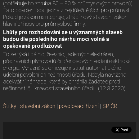
(potřebuje ho zhruba 80 – 90 % průmyslových provozů).
Tato povolení jsou jedna z nejdůležitějších pro průmysl.
Pokud je zákon neintegruje, ztrácí nový stavební zákon
hlavní přínosy pro průmyslové firmy.
Lhůty pro rozhodování se u významných staveb
budou dle posledního návrhu moci volně a
opakovaně prodlužovat
To se týká i dálnic, železnic, jaderných elektráren,
přepravních plynovodů či přenosových vedení elektrické
energie. Výrazně se omezuje institut automatického
udělení povolení při nečinnosti úřadu. Nebyla navržena
adekvátní náhrada, která by chránila žadatele proti
nečinnosti či liknavosti stavebního úřadu. (12.3.2020)
Štítky
:
stavební zákon
|
povolovací řízení
|
SP ČR