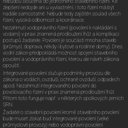
nebudou sloučena do jednotného stavebního řízení. Ke
zlepšení nedojde ani u vyvlastnění, i toto řízení má být
nadále samostatné. Nebude tedy zajištěn soulad všech
řízení, vysoká odbornost a koordinace.
Nezahrnutí vodoprávního řízení (povolení k nakládání s
vodami) v praxi znamená prodloužení lhůt a komplikaci
postupů žadatele. Povolení je součástí mnoha staveb
(průmysl, doprava, někdy i bytové a rodinné domy). Dnes
vodní zákon předpokládá možnost spojení stavebního
povolení a vodoprávního řízení, kterou ale návrh zákona
opouští.
Integrované povolení slučuje podmínky provozu dle
zákona o vodách, ovzduší, ochraně ovzduší, odpadech
apod. Nezahrnutí integrovaného povolení do
povolovacího řízení v praxi znamená prodloužení lhůt.
Přitom toto funguje např. v některých spolkových zemích
SRN.
Žadatel o stavební povolení kromě stavebního povolení
bude muset získat buď integrované povolení (velké
průmyslové provozy) nebo vodoprávní povolení