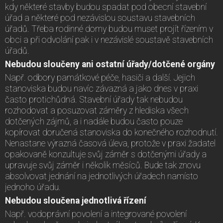
kdy některé stavby budou spadat pod obecní stavební
úřad a některé pod nezávislou soustavu stavebních
úřadů. Třeba rodinné domy budou muset projít řízením v
obci a při odvolání pak i v nezávislé soustavě stavebních
úřadů.
Nebudou sloučeny ani ostatní úřady/dotčené orgány
Např. odbory památkové péče, hasiči a další. Jejich
stanoviska budou navíc závazná a jako dnes v praxi
často protichůdná. Stavební úřady tak nebudou
rozhodovat a posuzovat záměry z hlediska všech
dotčených zájmů, a i nadále budou často pouze
kopírovat doručená stanoviska do konečného rozhodnutí.
Nenastane výrazná časová úleva, protože v praxi žadatel
opakovaně konzultuje svůj záměr s dotčenými úřady a
upravuje svůj záměr i několik měsíců. Bude tak znovu
absolvovat jednání na jednotlivých úřadech namísto
jednoho úřadu.
Nebudou sloučena jednotlivá řízení
Např. vodoprávní povolení a integrované povolení