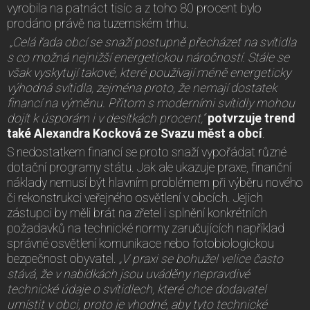
vyrobila na patnáct tisíc a z toho 80 procent bylo
prodáno právě na tuzemském trhu.
„Celá řada obcí se snaží postupně přecházet na svítidla
s co možná nejnižší energetickou náročností. Stále se
však vyskytují takové, které používají méně energeticky
výhodná svítidla, zejména proto, že nemají dostatek
financí na výměnu. Přitom s moderními svítidly mohou
dojít k úsporám i v desítkách procent,“
potvrzuje trend
také Alexandra Kocková ze Svazu měst a obcí
.
S nedostatkem financí se proto snaží vypořádat různé
dotační programy státu. Jak ale ukazuje praxe, finanční
náklady nemusí být hlavním problémem při výběru nového
či rekonstrukci veřejného osvětlení v obcích. Jejich
zástupci by měli brát na zřetel i splnění konkrétních
požadavků na technické normy zaručujících například
správné osvětlení komunikace nebo fotobiologickou
bezpečnost obyvatel.
„V praxi se bohužel velice často
stává, že v nabídkách jsou uváděny nepravdivé
technické údaje o svítidlech, které chce dodavatel
umístit v obci, proto je vhodné, aby tyto technické