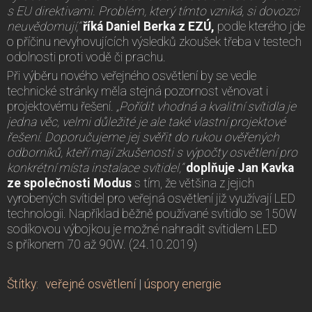
s EU direktivami. Problém, který tímto vzniká, si dovozci
neuvědomují,“
říká Daniel Berka z EZÚ,
podle kterého jde
o příčinu nevyhovujících výsledků zkoušek třeba v testech
odolnosti proti vodě či prachu.
Při výběru nového veřejného osvětlení by se vedle
technické stránky měla stejná pozornost věnovat i
projektovému řešení.
„Pořídit vhodná a kvalitní svítidla je
jedna věc, velmi důležité je ale také vlastní projektové
řešení. Doporučujeme jej svěřit do rukou ověřených
odborníků, kteří mají zkušenosti s výpočty osvětlení pro
konkrétní místa instalace svítidel,“
doplňuje Jan Kavka
ze společnosti Modus
s tím, že většina z jejich
vyrobených svítidel pro veřejná osvětlení již využívají LED
technologii. Například běžně používané svítidlo se 150W
sodíkovou výbojkou je možné nahradit svítidlem LED
s příkonem 70 až 90W. (24.10.2019)
Štítky
:
veřejné osvětlení
|
úspory energie