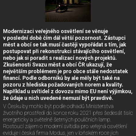
Modernizaci veřejného osvětlení se věnuje
v poslední době čím dál větší pozornost. Zástupci
měst a obcí se tak musí častěji vypořádat s tím, jak
postupovat při rekonstrukci stávajícího osvětlení,
nebo jak si poradit s realizací nových projektů.
Zkušenosti Svazu měst a obcí ČR ukazují, že
největším problémem je pro obce stále nedostatek
financí. Podle odborníků by ale měly být také na
pozoru z hlediska požadovaných norem a kvality.
Například u svítidel z dovozu mimo EU není výjimkou,
že údaje u nich uvedené nemusí být pravdivé.
V Česku by mohlo být podle odhadů Ministerstva
životního prostředí do konce roku 2021 přes šedesát tisíc
energeticky a světelně šetrných pouličních lamp.
Rostoucí zájem o moderní svítidla pro veřejná osvětlení
eviduje i česká firma Modus, jen v loňském roce jich