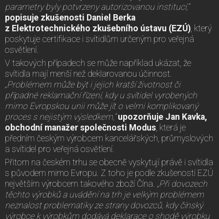
parametry byly potvrzeny autorizovanou institucí,“
popisuje zkušenosti Daniel Berka
z Elektrotechnického zkušebního ústavu (EZÚ)
, který
poskytuje certifikace i svítidlům určeným pro veřejná
osvětlení.
V takových případech se může například ukázat, že
svítidla mají menší než deklarovanou účinnost.
„Problémem může být i jejich kratší životnost či
případné reklamační řízení, kdy u svítidel vyrobených
mimo Evropskou unii může jít o velmi komplikovaný
proces s nejistým výsledkem,“
upozorňuje Jan Kavka,
obchodní manažer společnosti Modus
, která je
předním českým výrobcem kancelářských, průmyslových
a svítidel pro veřejná osvětlení.
Přitom na českém trhu se obecně vyskytují právě i svítidla
s původem mimo Evropu. Z toho je podle zkušeností EZÚ
největším výrobcem takového zboží Čína.
„Při dovozech
těchto výrobků a uvádění na trh je velkým problémem
neznalost problematiky ze strany dovozců, kdy čínský
výrobce k výrobkům dodává deklarace o shodě výrobku