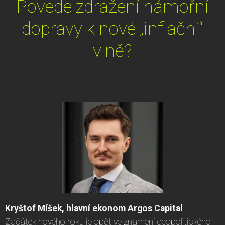
Povede zdražení námořní
dopravy k nové „inflační“
vlně?
Kryštof Míšek, hlavní ekonom Argos Capital
Začátek nového roku je opět ve znamení geopolitického