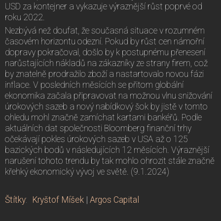
USD za kontejner a vykazuje výraznější růst poprvé od
roku 2022.
Nezbývá než doufat, že současná situace v rozumném
časovém horizontu odezní. Pokud by růst cen námořní
dopravy pokračoval, došlo by k postupnému přenesení
narůstajících nákladů na zákazníky ze strany firem, což
by znatelně prodražilo zboží a nastartovalo novou fázi
inflace. V posledních měsících se přitom globální
ekonomika začala připravovat na možnou vlnu snižování
úrokových sazeb a nový nabídkový šok by jistě v tomto
ohledu mohl značně zamíchat kartami bankéřů. Podle
aktuálních dat společnosti Bloomberg finanční trhy
očekávají pokles úrokových sazeb v USA až o 125
bazických bodů v následujících 12 měsících. Výraznější
narušení tohoto trendu by tak mohlo ohrozit stále značně
křehký ekonomický vývoj ve světě. (9.1.2024)
Štítky
:
Kryštof Míšek
|
Argos Capital