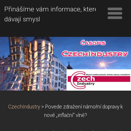
Přinášíme vám informace, které
dávají smysl
CzechIndustry
>
Povede zdražení námořní dopravy k
nové „inflační“ vlně?