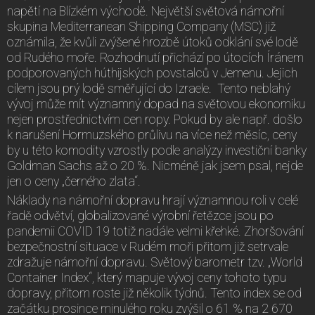
napětí na Blízkém východě. Největší světová námořní
skupina Mediterranean Shipping Company (MSC) již
oznámila, že kvůli zvýšené hrozbě útoků odklání své lodě
od Rudého moře. Rozhodnutí přichází po útocích Íránem
podporovaných húthijských povstalců v Jemenu. Jejich
cílem jsou prý lodě směřující do Izraele. Tento neblahý
vývoj může mít významný dopad na světovou ekonomiku
nejen prostřednictvím cen ropy. Pokud by ale např. došlo
k narušení Hormuzského průlivu na více než měsíc, ceny
by u této komodity vzrostly podle analýzy investiční banky
Goldman Sachs až o 20 %. Nicméně jak jsem psal, nejde
jen o ceny „černého zlata“.
Náklady na námořní dopravu hrají významnou roli v celé
řadě odvětví, globalizované výrobní řetězce jsou po
pandemii COVID 19 totiž nadále velmi křehké. Zhoršování
bezpečnostní situace v Rudém moři přitom již setrvale
zdražuje námořní dopravu. Světový barometr tzv. „World
Container Index“, který mapuje vývoj ceny tohoto typu
dopravy, přitom roste již několik týdnů. Tento index se od
začátku prosince minulého roku zvýšil o 61 % na 2 670