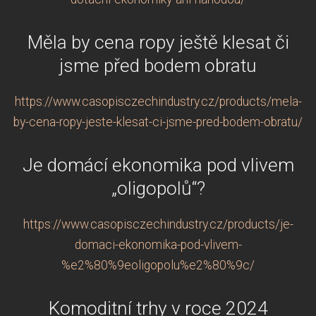
Měla by cena ropy ještě klesat či
jsme před bodem obratu
https://www.casopisczechindustry.cz/products/mela-
by-cena-ropy-jeste-klesat-ci-jsme-pred-bodem-obratu/
Je domácí ekonomika pod vlivem
„oligopolů“?
https://www.casopisczechindustry.cz/products/je-
domaci-ekonomika-pod-vlivem-
%e2%80%9eoligopolu%e2%80%9c/
Komoditní trhy v roce 2024