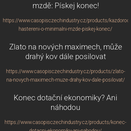
mzdě: Pískej konec!
https://www.casopisczechindustry.cz/products/kazdorocn
hastereni-o-minimalni-mzde-piskej-konec/
Zlato na nových maximech, může
drahý kov dále posilovat
https://www.casopisczechindustry.cz/products/zlato-
na-novych-maximech-muze-drahy-kov-dale-posilovat/
Konec dotační ekonomiky? Ani
náhodou
https://www.casopisczechindustry.cz/products/konec-
dotacni-ekonomiky-ani-nahodou/