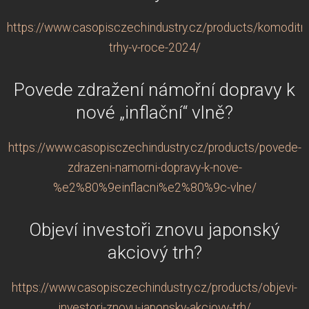
https://www.casopisczechindustry.cz/products/komoditni
trhy-v-roce-2024/
Povede zdražení námořní dopravy k
nové „inflační“ vlně?
https://www.casopisczechindustry.cz/products/povede-
zdrazeni-namorni-dopravy-k-nove-
%e2%80%9einflacni%e2%80%9c-vlne/
Objeví investoři znovu japonský
akciový trh?
https://www.casopisczechindustry.cz/products/objevi-
investori-znovu-japonsky-akciovy-trh/