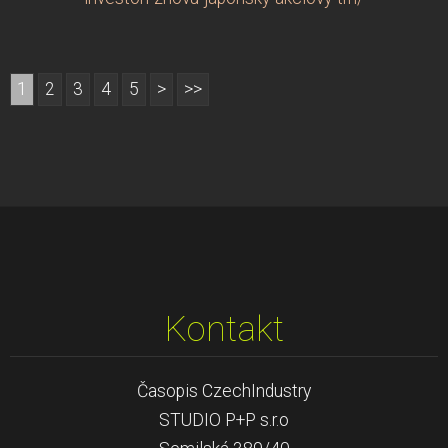
1
2
3
4
5
>
>>
Kontakt
Časopis CzechIndustry
STUDIO P+P s.r.o