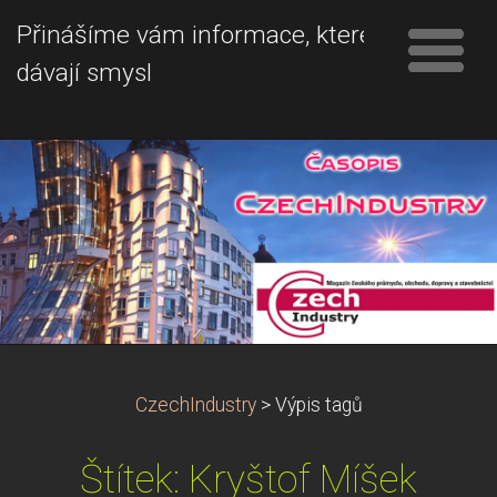
Přinášíme vám informace, které
dávají smysl
CzechIndustry
>
Výpis tagů
Štítek: Kryštof Míšek