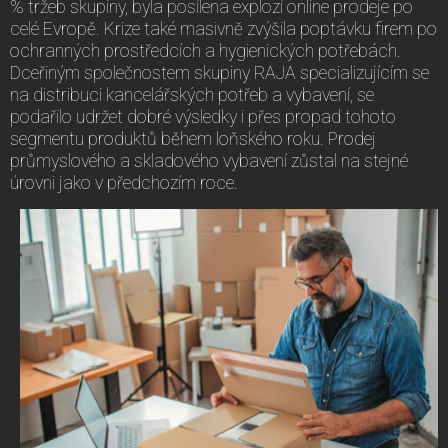
% tržeb skupiny, byla posílena explozí online prodeje po
celé Evropě. Krize také masivně zvýšila poptávku firem po
ochranných prostředcích a hygienických potřebách.
Dceřiným společnostem skupiny RAJA specializujícím se
na distribuci kancelářských potřeb a vybavení, se
podařilo udržet dobré výsledky i přes propad tohoto
segmentu produktů během loňského roku. Prodej
průmyslového a skladového vybavení zůstal na stejné
úrovni jako v předchozím roce.