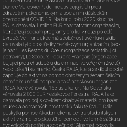
odpovědnosti, kromě akcí a sponzorství nadace RAJA-
Danièle Marcovici, řadu iniciativ bojujících proti
zdravotním, ekonomickým a sociálním důsledkům
onemocnění COVID-19. Na konci roku 2020 skupina
RAJA darovala 1 milion EUR charitativním organizacím,
které zřizují sociální programy pro lidi v nouzi po celé
Evropě. Ve Francii, kde má společnost své hlavní sídlo,
darovala tyto prostředky neziskovým organizacím, jako
je např. Les Restos du Cœur (organizace redistribující
potraviny), Le Secours Populaire Français (organizace
bojující proti chudobě a diskriminaci ve veřejném životě)
nebo Lékaři bez hranic. Česká RAJA, která se dlouhodobě
zapojuje do aktivit na pomoc ohroženým ženám čelícím
domácímu násilí, podpořila také neziskovou organizaci
ROSA, které věnovala 155 tisíc korun. Na Slovensku
věnovala 2 000 EUR neziskovce Fenestra. RAJA také
darovala pro boj s covidem obalový materiál pro balení
roušek a ochranných prostředků fakultě ČVUT. Dále
poskytla pomoc Akademickému centru studentských
aktivit v rámci projektu „Chci pomoct“ ve formě sáčku a
hygienických potřeb a společnosti Gigamat poskytla