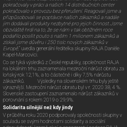
pokračovaly v práci a našich 14 distribučních center
pokračovalo v provozu bez přerušení. Reagovali jsme a
přizpůsobovali se poptávce našich zákazníků a nadále
jim dodávali produkty nezbytné pro jejich činnost.Jsme
obzvláště hrdí na to, že se nám v tak obtížném roce
podařilo posílit pouto s naším 1 milionem zákazníků a
získali jsme důvěru i 250 tisíc nových zákazníků v
Evropě,
“ uvedla generální ředitelka skupiny RAJA Danièle
Kapel-Marcovici.
Co se týká výsledků z České republiky, společnost RAJA
na lokálním trhu zaznamenala meziroční nárůst obratu za
loňský rok 12,1%, a to částečně i díky 7,5% nárůstu
zákazníků. Výsledky na slovenském trhu byly ještě
výraznější. Meziroční nárůst obratu byl v r. 2020 38, 4 %.
Slovenské zastoupení zaznamenalo nárůst zákazníků v
porovnání s rokem 2019 o 29,9%.
Solidarita silnější než kdy jindy
V průběhu roku 2020 podporovaly společnosti skupiny v
souladu se svými hodnotami solidarity a sociální