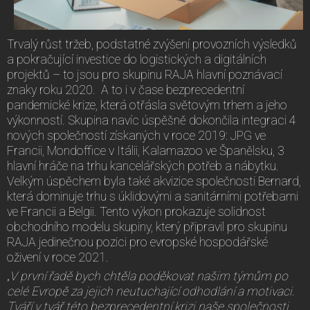
Trvalý růst tržeb, podstatné zvýšení provozních výsledků
a pokračující investice do logistických a digitálních
projektů – to jsou pro skupinu RAJA hlavní poznávací
znaky roku 2020. A to i v čase bezprecedentní
pandemické krize, která otřásla světovým trhem a jeho
výkonností. Skupina navíc úspěšně dokončila integraci 4
nových společností získaných v roce 2019: JPG ve
Francii, Mondoffice v Itálii, Kalamazoo ve Španělsku, 3
hlavní hráče na trhu kancelářských potřeb a nábytku.
Velkým úspěchem byla také akvizice společnosti Bernard,
která dominuje trhu s úklidovými a sanitárními potřebami
ve Francii a Belgii. Tento výkon prokazuje solidnost
obchodního modelu skupiny, který připravil pro skupinu
RAJA jedinečnou pozici pro evropské hospodářské
oživení v roce 2021.
„
V první řadě bych chtěla poděkovat našim týmům po
celé Evropě za jejich neutuchající odhodlání a motivaci.
Tváří v tvář této bezprecedentní krizi naše společnosti