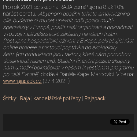
Pro rok 2021 se skupina RAJA zaměřuje na 8 až 10%
nárůst obratu. „
Abychom dosáhli tohoto ambiciózního
cíle, budeme si muset upevnit naši pozici multi-
specialisty v Evropě, posílit naši organizaci a pokračovat
v rozvoji naší zákaznické základny na všech trzích.
Postupné hospodářské oživení v Evropě, pokračující růst
online prodeje a rostoucí poptávka po ekologicky
šetrných produktech jsou faktory, které nám pomohou
dosáhnout našich cílů. Stabilní finanční pozice skupiny
nám umožní pokračovat v našem investičním programu
po celé Evropě
,“ dodává Danièle Kapel-Marcovici. Více na:
www.rajapack.cz
(27.4.2021)
Štítky
:
Raja
|
kancelářské potřeby
|
Rajapack