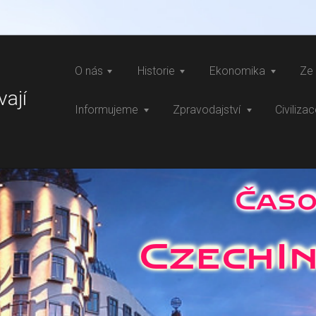
O nás
Historie
Ekonomika
Ze 
vají
Informujeme
Zpravodajství
Civiliza