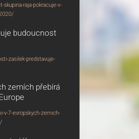
t-skupina-raja-pokracuje-v-
-2020/
vuje budoucnost
ti-zasilek-predstavuje-
ch zemích přebírá
 Europe
ni-v-7-evropskych-zemich-
/