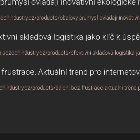
průmysl ovládají inovativní ekologické 
chindustry.cz/products/obalovy-prumysl-ovladaji-inovativn
ktivní skladová logistika jako klíč k úsp
isczechindustry.cz/products/efektivni-skladova-logistika-ja
 frustrace. Aktuální trend pro internet
hindustry.cz/products/baleni-bez-frustrace-aktualni-trend-