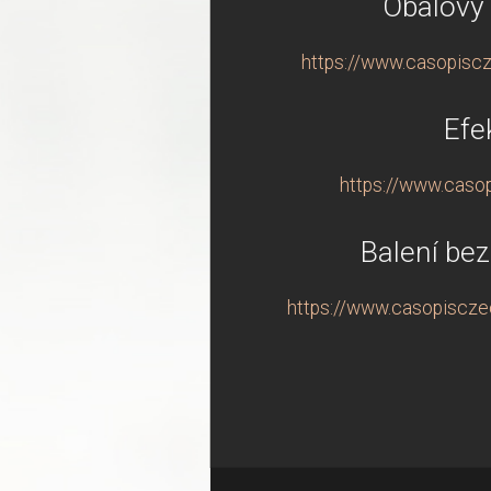
Obalový 
https://www.casopiscze
Efe
https://www.casop
Balení bez
https://www.casopisczec