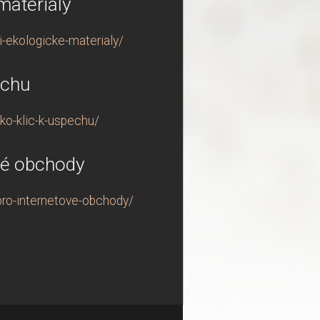
materiály
i-ekologicke-materialy/
ěchu
ko-klic-k-uspechu/
ové obchody
pro-internetove-obchody/