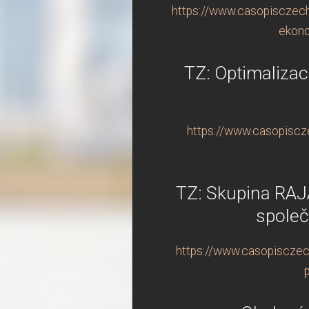
https://www.casopisczechin
ekono
TZ: Optimaliza
https://www.casopiscze
TZ: Skupina RAJA
společ
https://www.casopisczech