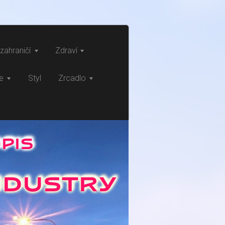
zahraničí
Zdraví
ce
Styl
Zrcadlo