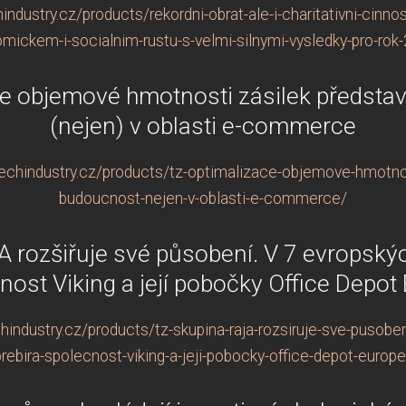
dustry.cz/products/rekordni-obrat-ale-i-charitativni-cinnos
mickem-i-socialnim-rustu-s-velmi-silnymi-vysledky-pro-rok
ce objemové hmotnosti zásilek předsta
(nejen) v oblasti e-commerce
chindustry.cz/products/tz-optimalizace-objemove-hmotnos
budoucnost-nejen-v-oblasti-e-commerce/
 rozšiřuje své působení. V 7 evropský
nost Viking a její pobočky Office Depot
industry.cz/products/tz-skupina-raja-rozsiruje-sve-pusobe
prebira-spolecnost-viking-a-jeji-pobocky-office-depot-europe