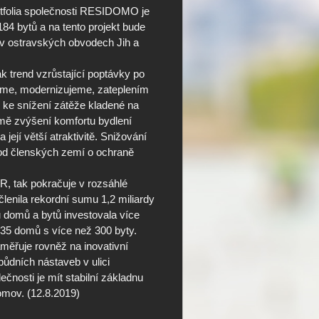
tfolia společnosti RESIDOMO je
84 bytů a na tento projekt bude
 v ostravských obvodech Jih a
ak trend vzrůstající poptávky po
jeme, modernizujeme, zateplením
i ke snížení zátěže kladené na
omě zvýšení komfortu bydlení
 její větší atraktivitě. Snižování
ohod členských zemí o ochraně
, tak pokračuje v rozsáhlé
lenila rekordní sumu 1,2 miliardy
ů domů a bytů investovala více
 35 domů s více než 300 byty.
ěřuje rovněž na inovativní
 půdních nástaveb v ulici
čnosti je mít stabilní základnu
mov. (12.8.2019)