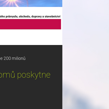
e 200 milionů
domů poskytne