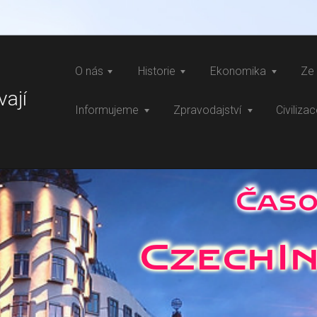
O nás
Historie
Ekonomika
Ze 
vají
Informujeme
Zpravodajství
Civiliza