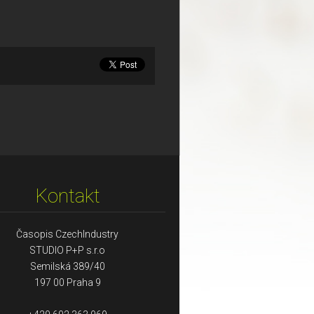
Kontakt
Časopis CzechIndustry
STUDIO P+P s.r.o
Semilská 389/40
197 00 Praha 9