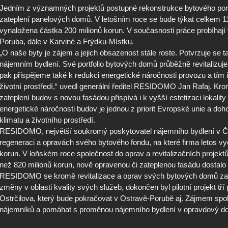
Jedním z významných projektů postupné rekonstrukce bytového por
zateplení panelových domů. V letošním roce se bude týkat celkem 11
vynaložena částka 200 milionů korun. V současnosti práce probíhají
Poruba, dále v Karviné a Frýdku-Místku.
„O naše byty je zájem a jejich obsazenost stále roste. Potvrzuje se t
nájemním bydlení. Své portfolio bytových domů průběžně revitalizu
pak přispějeme také k redukci energetické náročnosti provozu a tím 
životní prostředí,“ uvedl generální ředitel RESIDOMO Jan Rafaj. Kr
zateplení budov s novou fasádou přispívá i k vyšší estetizaci lokality a
energetické náročnosti budov je jednou z priorit Evropské unie a d
klimatu a životního prostředí.
RESIDOMO, největší soukromý poskytovatel nájemního bydlení v ČR
regeneraci a opravách svého bytového fondu, na které firma letos vyč
korun. V loňském roce společnost do oprav a revitalizačních projekt
než 820 milionů korun, nově opravenou či zateplenou fasádu dostalo
RESIDOMO se kromě revitalizace a oprav svých bytových domů zam
změny v oblasti kvality svých služeb, dokončen byl pilotní projekt tří
Ostrčilova, který bude pokračovat v Ostravě-Porubě aj. Zájmem spole
nájemníků a pomáhat s proměnou nájemního bydlení v opravdový do