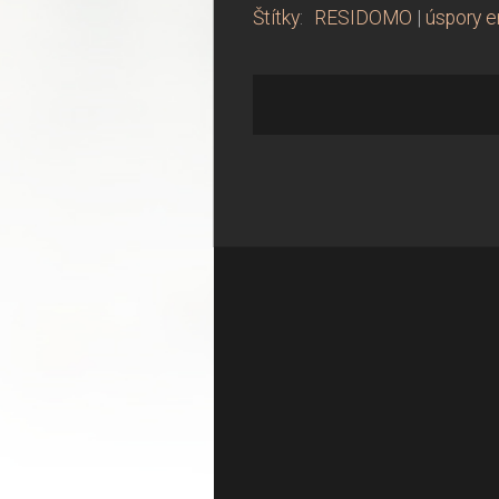
Štítky
:
RESIDOMO
|
úspory e