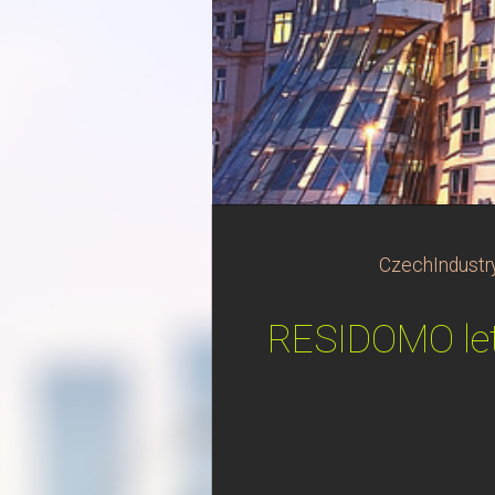
CzechIndustr
RESIDOMO let