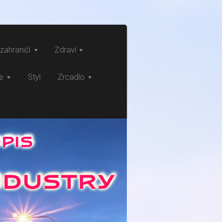
zahraničí
Zdraví
ce
Styl
Zrcadlo