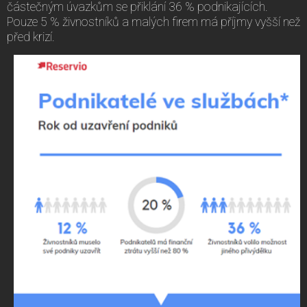
částečným úvazkům se přiklání 36 % podnikajících.
Pouze 5 % živnostníků a malých firem má příjmy vyšší než
před krizí.