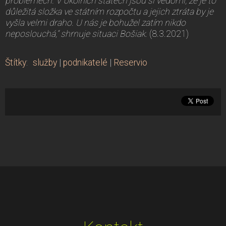
problémech. V okolních státech jsou si vědomi, že je to
důležitá složka ve státním rozpočtu a jejich ztráta by je
vyšla velmi draho. U nás je bohužel zatím nikdo
neposlouchá,“ shrnuje situaci Bošiak.
(8.3.2021)
Štítky
:
služby
|
podnikatelé
|
Reservio