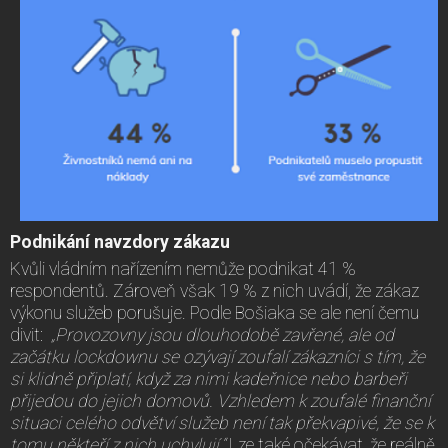
Podnikání navzdory zákazu
Kvůli vládním nařízením nemůže podnikat 41 %
respondentů. Zároveň však 19 % z nich uvádí, že zákaz
výkonu služeb porušuje. Podle Bošiaka se ale není čemu
divit:
„Provozovny jsou dlouhodobě zavřené, ale od
začátku lockdownu se ozývají zoufalí zákazníci s tím, že
si klidně připlatí, když za nimi kadeřnice nebo barbeři
přijedou do jejich domovů. Vzhledem k zoufalé finanční
situaci celého odvětví služeb není tak překvapivé, že se k
tomu někteří z nich uchylují.“
Lze také očekávat, že reálně