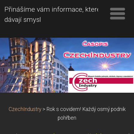
Přinášíme vám informace, které
dávají smysl
CzechIndustry
>
Rok s covidem! Každý osmý podnik
pohřben