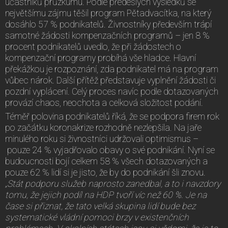
účastníků průzkumu. Podle předešlých výsledků se
největšímu zájmu těšil program Pětadvacítka, na který
dosáhlo 57 % podnikatelů. Živnostníky především trápí
samotné žádosti kompenzačních programů – jen 8 %
procent podnikatelů uvedlo, že při žádostech o
kompenzační programy probíhá vše hladce. Hlavní
překážkou je rozpoznání, zda podnikatel má na program
vůbec nárok. Další přítěž představuje vyplnění žádosti či
pozdní vyplácení. Celý proces navíc podle dotazovaných
provází chaos, neochota a celková složitost podání.
Téměř polovina podnikatelů říká, že se podpora firem rok
po začátku koronakrize rozhodně nezlepšila. Na jaře
minulého roku si živnostníci udržovali optimismus –
pouze 24 % vyjadřovalo obavy o své podnikání. Nyní se
budoucnosti bojí celkem 58 % všech dotazovaných a
pouze 62 % lidí si je jisto, že by do podnikání šli znovu.
„Stát podporu služeb naprosto zanedbal, a to i navzdory
tomu, že jejich podíl na HDP tvoří víc než 60 %. Je na
čase si přiznat, že tato velká skupina lidí bude bez
systematické vládní pomoci brzy v existenčních