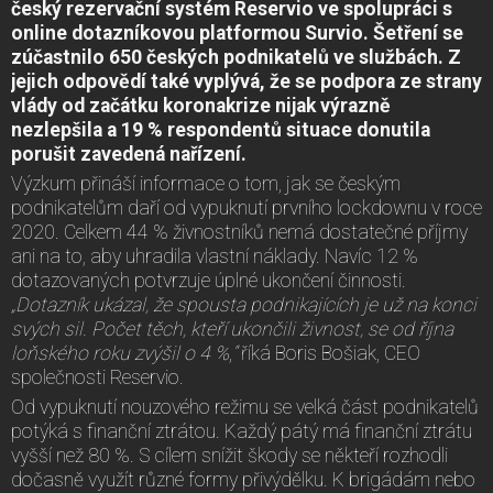
český rezervační systém Reservio ve spolupráci s
online dotazníkovou platformou Survio. Šetření se
zúčastnilo 650 českých podnikatelů ve službách. Z
jejich odpovědí také vyplývá, že se podpora ze strany
vlády od začátku koronakrize nijak výrazně
nezlepšila a 19 % respondentů situace donutila
porušit zavedená nařízení.
Výzkum přináší informace o tom, jak se českým
podnikatelům daří od vypuknutí prvního lockdownu v roce
2020. Celkem 44 % živnostníků nemá dostatečné příjmy
ani na to, aby uhradila vlastní náklady. Navíc 12 %
dotazovaných potvrzuje úplné ukončení činnosti.
„Dotazník ukázal, že spousta podnikajících je už na konci
svých sil. Počet těch, kteří ukončili živnost, se od října
loňského roku zvýšil o 4 %
,
“
říká Boris Bošiak, CEO
společnosti Reservio.
Od vypuknutí nouzového režimu se velká část podnikatelů
potýká s finanční ztrátou. Každý pátý má finanční ztrátu
vyšší než 80 %. S cílem snížit škody se někteří rozhodli
dočasně využít různé formy přivýdělku. K brigádám nebo