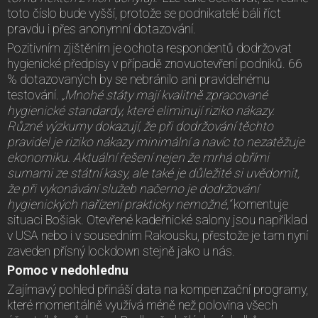
toto číslo bude vyšší, protože se podnikatelé báli říct
pravdu i přes anonymní dotazování.
Pozitivním zjištěním je ochota respondentů dodržovat
hygienické předpisy v případě znovuotevření podniků. 66
% dotazovaných by se nebránilo ani pravidelnému
testování.
„Mnohé státy mají kvalitně zpracované
hygienické standardy, které eliminují riziko nákazy.
Různé výzkumy dokazují, že při dodržování těchto
pravidel je riziko nákazy minimální a navíc to nezatěžuje
ekonomiku. Aktuální řešení nejen že mrhá obřími
sumami ze státní kasy, ale také je důležité si uvědomit,
že při vykonávání služeb načerno je dodržování
hygienických nařízení prakticky nemožné,“
komentuje
situaci Bošiak. Otevřené kadeřnické salony jsou například
v USA nebo i v sousedním Rakousku, přestože je tam nyní
zaveden přísný lockdown stejně jako u nás.
Pomoc v nedohlednu
Zajímavý pohled přináší data na kompenzační programy,
které momentálně využívá méně než polovina všech