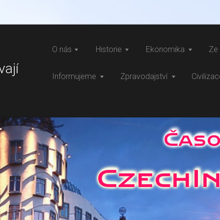
O nás
Historie
Ekonomika
Ze 
vají
Informujeme
Zpravodajství
Civiliza