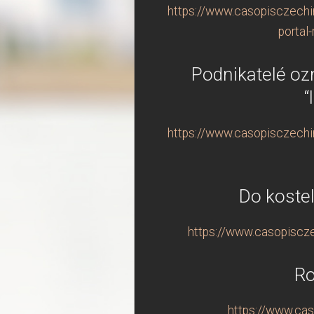
https://www.casopisczechin
portal
Podnikatelé oz
“
https://www.casopisczechin
Do kostel
https://www.casopisczec
Ro
https://www.cas