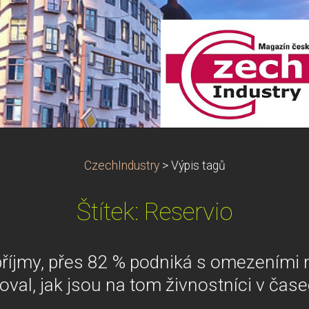
CzechIndustry
>
Výpis tagů
Štítek: Reservio
 příjmy, přes 82 % podniká s omezeními 
ťoval, jak jsou na tom živnostníci v čas