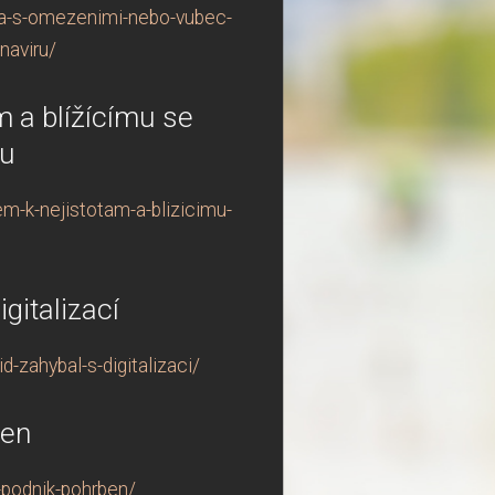
ika-s-omezenimi-nebo-vubec-
naviru/
 a blížícímu se
ou
m-k-nejistotam-a-blizicimu-
gitalizací
-zahybal-s-digitalizaci/
ben
-podnik-pohrben/