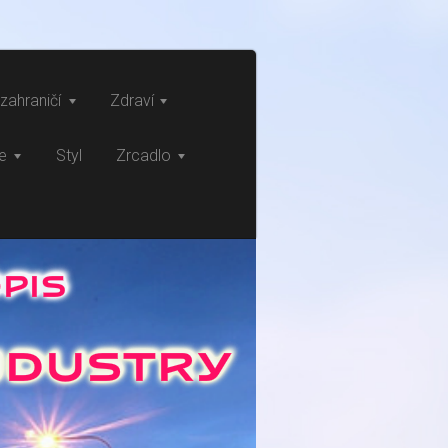
zahraničí
Zdraví
ce
Styl
Zrcadlo