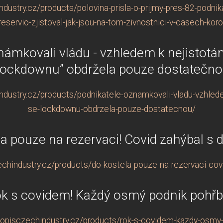
dustry.cz/products/polovina-prisla-o-prijmy-pres-82-podn
-reservio-zjistoval-jak-jsou-na-tom-zivnostnici-v-casech-koro
námkovali vládu - vzhledem k nejistotám
lockdownu” obdržela pouze dostatečn
dustry.cz/products/podnikatele-oznamkovali-vladu-vzhlede
se-lockdownu-obdrzela-pouze-dostatecnou/
a pouze na rezervaci! Covid zahýbal s di
hindustry.cz/products/do-kostela-pouze-na-rezervaci-covid
k s covidem! Každý osmý podnik pohř
opisczechindustry.cz/products/rok-s-covidem-kazdy-osmy