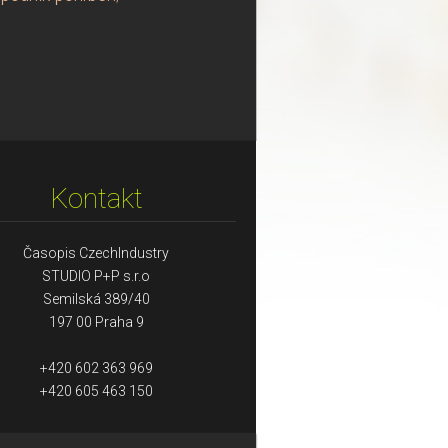
Kontakt
Časopis CzechIndustry
STUDIO P+P s.r.o
Semilská 389/40
197 00 Praha 9
+420 602 363 969
+420 605 463 150