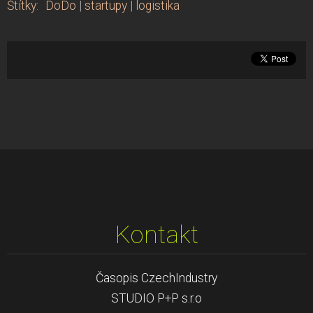
Štítky
:
DoDo
|
startupy
|
logistika
Kontakt
Časopis CzechIndustry
STUDIO P+P s.r.o