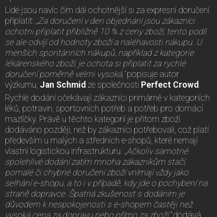
Lidé jsou navíc čím dál ochotnější si za expresní doručení
připlatit:
„Za doručení v den objednání jsou zákazníci
ochotni připlatit přibližně 10 % z ceny zboží, tento podíl
se ale odvíjí od hodnoty zboží a naléhavosti nákupu. U
menších spontánních nákupů, například z kategorie
lékárenského zboží, je ochota si připlatit za rychlé
doručení poměrně velmi vysoká,“
popisuje autor
výzkumu,
Jan Schmid
ze společnosti
Perfect Crowd
.
Rychlé dodání očekávají zákazníci primárně v kategoriích
léků, potravin, sportovních potřeb a potřeb pro domácí
mazlíčky. Právě u těchto kategorií je přitom zboží
dodáváno později, než by zákazníci potřebovali, což platí
především u malých a středních e-shopů, které nemají
vlastní logistickou infrastrukturu. „
Ačkoliv samotné
spolehlivé dodání zatím mnoha zákazníkům stačí,
pomalé či chybné doručení zboží vnímají vždy jako
selhání e-shopu, a to i v případě, kdy jde o pochybení na
straně dopravce. Špatná zkušenost s dodáním je
důvodem k nespokojenosti s e-shopem častěji než
vysoká cena za dopravu nebo přímo za zboží,“
dodává