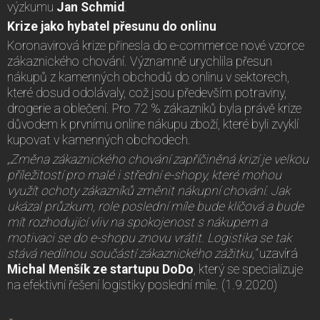
výzkumu
Jan Schmid
.
Krize jako hybatel přesunu do onlinu
Koronavirová krize přinesla do e-commerce nové vzorce
zákaznického chování. Významně urychlila přesun
nákupů z kamenných obchodů do onlinu v sektorech,
které dosud odolávaly, což jsou především potraviny,
drogerie a oblečení. Pro 72 % zákazníků byla právě krize
důvodem k prvnímu online nákupu zboží, které byli zvyklí
kupovat v kamenných obchodech.
„Změna zákaznického chování zapříčiněná krizí je velkou
příležitostí pro malé i střední e-shopy, které mohou
využít ochoty zákazníků změnit nákupní chování. Jak
ukázal průzkum, role poslední míle bude klíčová a bude
mít rozhodující vliv na spokojenost s nákupem a
motivaci se do e-shopu znovu vrátit. Logistika se tak
stává nedílnou součástí zákaznického zážitku,“
uzavírá
Michal Menšík ze startupu DoDo
, který se specializuje
na efektivní řešení logistiky poslední míle. (1.9.2020)