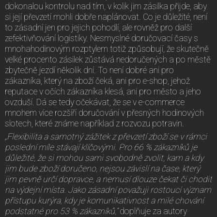
dokonalou kontrolu nad tím, v kolik jim zásilka přijde, aby
si její převzetí mohli dobře naplánovat. Co je důležité, není
to zásadní jen pro jejich pohodlí, ale rovněž pro další
zefektivňování logistiky. Nesmyslné doručovací časy s
mnohahodinovým rozptylem totiž způsobují, že skutečně
velké procento zásilek zůstává nedoručených a po městě
zbytečně jezdí několik dní. To není dobré ani pro
zákazníka, který na zboží čeká, ani pro e-shop, jehož
reputace v očích zákazníka klesá, ani pro město a jeho
ovzduší. Dá se tedy očekávat, že se v e-commerce
mnohem více rozšíří doručování v přesných hodinových
slotech, které známe například z rozvozu potravin.
„Flexibilita a samotný zážitek z převzetí zboží se v rámci
poslední míle stávají klíčovými. Pro 66 % zákazníků je
důležité, že si mohou sami svobodně zvolit, kam a kdy
jim bude zboží doručeno, nejsou závislí na čase, který
jim pevně určí dopravce, a nemusí dlouze čekat či chodit
na výdejní místa. Jako zásadní považuji rostoucí význam
přístupu kurýra, kdy je komunikativnost a milé chování
podstatné pro 53 % zákazníků,“
doplňuje za autory