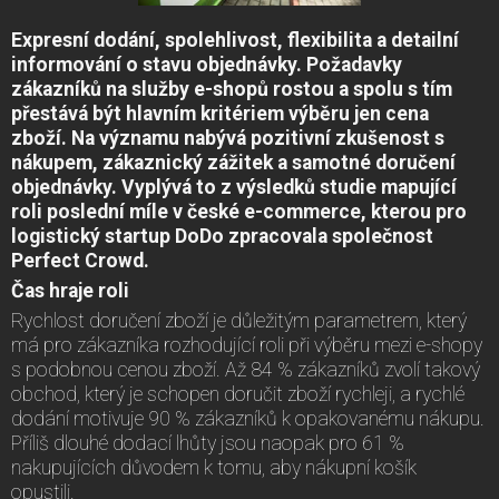
Expresní dodání, spolehlivost, flexibilita a detailní
informování o stavu objednávky. Požadavky
zákazníků na služby e-shopů rostou a spolu s tím
přestává být hlavním kritériem výběru jen cena
zboží. Na významu nabývá pozitivní zkušenost s
nákupem, zákaznický zážitek a samotné doručení
objednávky. Vyplývá to z výsledků studie mapující
roli poslední míle v české e-commerce, kterou pro
logistický startup DoDo zpracovala společnost
Perfect Crowd.
Čas hraje roli
Rychlost doručení zboží je důležitým parametrem, který
má pro zákazníka rozhodující roli při výběru mezi e-shopy
s podobnou cenou zboží. Až 84 % zákazníků zvolí takový
obchod, který je schopen doručit zboží rychleji, a rychlé
dodání motivuje 90 % zákazníků k opakovanému nákupu.
Příliš dlouhé dodací lhůty jsou naopak pro 61 %
nakupujících důvodem k tomu, aby nákupní košík
opustili.