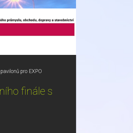
 pavilonů pro EXPO
ího finále s