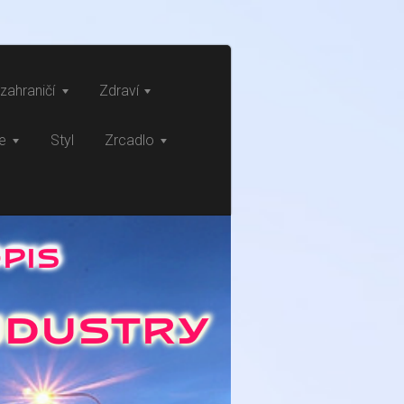
zahraničí
Zdraví
ce
Styl
Zrcadlo