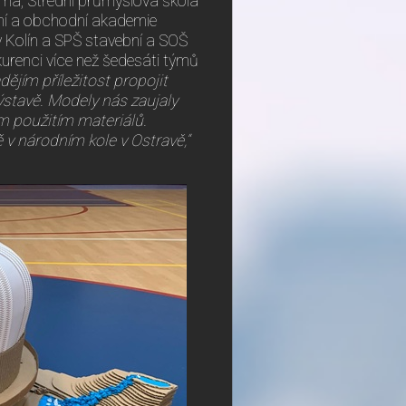
Brna, Střední průmyslová škola
bní a obchodní akademie
y Kolín a SPŠ stavební a SOŠ
kurenci více než šedesáti týmů
ějím příležitost propojit
ýstavě. Modely nás zaujaly
m použitím materiálů.
v národním kole v Ostravě,“