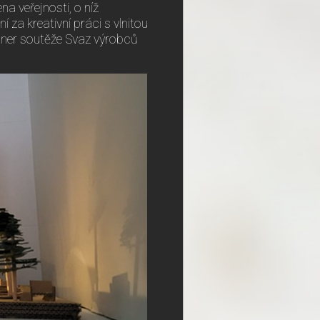
a veřejnosti, o níž
 za kreativní práci s vlnitou
tner soutěže Svaz výrobců