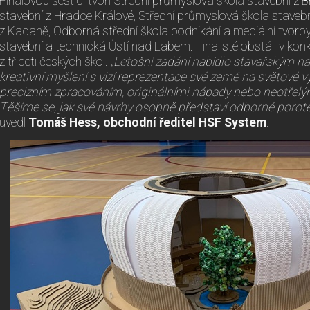
Finálovou šestici tvoří Střední průmyslová škola stavební z 
stavební z Hradce Králové, Střední průmyslová škola stave
z Kadaně, Odborná střední škola podnikání a mediální tvorb
stavební a technická Ústí nad Labem. Finalisté obstáli v kon
z třiceti českých škol.
„Letošní zadání nabídlo stavařským nad
kreativní myšlení s vizí reprezentace své země na světové v
precizním zpracováním, originálními nápady nebo neotřelý
Těšíme se, jak své návrhy osobně představí odborné porotě 
uvedl
Tomáš Hess, obchodní ředitel HSF System
.