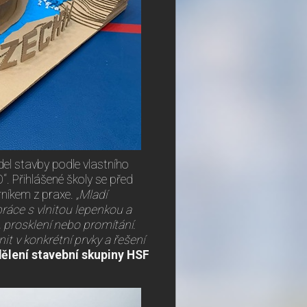
del stavby podle vlastního
. Přihlášené školy se před
rníkem z praxe.
„Mladí
ráce s vlnitou lepenkou a
, prosklení nebo promítání.
t v konkrétní prvky a řešení
dělení stavební skupiny HSF