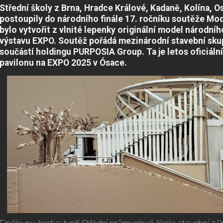
Střední školy z Brna, Hradce Králové, Kadaně, Kolína, O
postoupily do národního finále 17. ročníku soutěže Mo
bylo vytvořit z vlnité lepenky originální model národní
výstavu EXPO. Soutěž pořádá mezinárodní stavební skup
součástí holdingu PURPOSIA Group. Ta je letos oficiál
pavilonu na EXPO 2025 v Ósace.