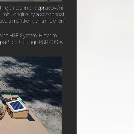
t nejen technické zpracování
 míru originality a schopnost
áce s měřítkem, vnitřní členění
pina HSF System. Hlavním
 patří do holdingu PURPOSIA