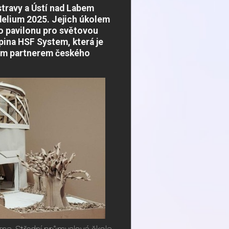
stravy a Ústí nad Labem
delium 2025. Jejich úkolem
ho pavilonu pro světovou
ina HSF System, která je
ním partnerem českého