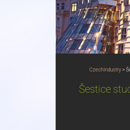
CzechIndustry
>
Š
Šestice stu