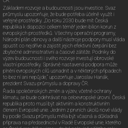
ČR.
Základem rozvoje a budoucnosti jsou investice. Svaz
průmyslu upozorňuje, že bude potřeba účelně využít i
veřejné prostředky. „Do roku 2030 bude mít Česká
republika k dispozici celkem téměř jeden bilion korun z
evropských prostředků. Všechny operační programy,
Národní plán obnovy a další nástroje podpory musí vláda
spustit co nejdříve a zajistit jejich efektivní čerpání bez
zbytečné administrativní a časové zátěže. Podniky do
výzev budoucnosti i svého rozvoje investují obrovské
vlastní prostředky. Správně nastavená podpora může
plnění evropských cílů usnadnit a v některých případech
to bez ní ani nepůjde,“ upozorňuje Jaroslav Hanák,
prezident Svazu průmyslu a dopravy ČR.
Řada společenských změn a výzev, včetně ochrany
klimatu, se bude odehrávat na celoevropské úrovni. Česká
republika proto musí být aktivním a konstruktivním
členem Evropské unie. Jedním z prvních úkolů nové vlády
by podle Svazu průmyslu měla být včasná a důkladná
příprava na předsednictví v Radě Evropské unie, kterého