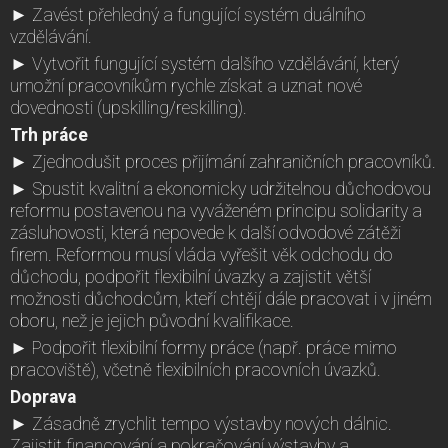
► Zavést přehledný a fungující systém duálního
vzdělávání.
► Vytvořit fungující systém dalšího vzdělávání, který
umožní pracovníkům rychle získat a uznat nové
dovednosti (upskilling/reskilling).
Trh práce
► Zjednodušit proces přijímání zahraničních pracovníků.
► Spustit kvalitní a ekonomicky udržitelnou důchodovou
reformu postavenou na vyváženém principu solidarity a
zásluhovosti, která nepovede k další odvodové zátěži
firem. Reformou musí vláda vyřešit věk odchodu do
důchodu, podpořit flexibilní úvazky a zajistit větší
možnosti důchodcům, kteří chtějí dále pracovat i v jiném
oboru, než je jejich původní kvalifikace.
► Podpořit flexibilní formy práce (např. práce mimo
pracoviště), včetně flexibilních pracovních úvazků.
Doprava
► Zásadně zrychlit tempo výstavby nových dálnic.
Zajistit financování a pokračování výstavby a