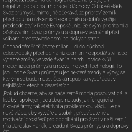
negativní dopad na trh práce i důchody. Od nové vlády
Svaz průmyslu mimo jiné očekává, že připraví zemi k
přechodu na nízkoemisní ekonomiku a dobře využije
předsednictví v Radě Evropské unie. Se svými prioritami a
očekáváními Svaz průmyslu a dopravy seznámil před
volbami představitele osmi politických stran.
Odchod téměř tři čtvrtě milionu lidí do důchodu,
celoevropský přechod na nízkoemisní hospodářství nebo
výrazné změny ve vzdělávání a na trhu práce kvůli
modernizaci průmyslu a rozvoji nových technologií. To
jsou podle Svazu průmyslu jen některé trendy a výzvy, se
kterými se bude muset Česká republika vypořádat v
nejbližších letech a desetiletích.
„Pokud chceme, aby se naše země mohla posouvat dál a
lidé byli spokojeni, potřebujeme tady jak fungující a
šikovné firmy, tak efektivní a proklientskou vládu. Je na
nové vládě, aby vytvářela stabilní, předvídatelné a
motivační prostředí pro podnikání i pro život v naší zemi,”
říká Jaroslav Hanák, prezident Svazu průmyslu a dopravy