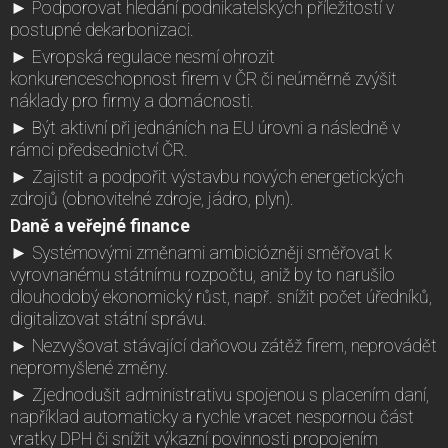
► Podporovat hledání podnikatelských příležitostí v
postupné dekarbonizaci.
► Evropská regulace nesmí ohrozit
konkurenceschopnost firem v ČR či neúměrně zvýšit
náklady pro firmy a domácnosti.
► Být aktivní při jednáních na EU úrovni a následně v
rámci předsednictví ČR.
► Zajistit a podpořit výstavbu nových energetických
zdrojů (obnovitelné zdroje, jádro, plyn).
Daně a veřejné finance
► Systémovými změnami ambiciózněji směřovat k
vyrovnanému státnímu rozpočtu, aniž by to narušilo
dlouhodobý ekonomický růst, např. snížit počet úředníků,
digitalizovat státní správu.
► Nezvyšovat stávající daňovou zátěž firem, neprovádět
nepromyšlené změny.
► Zjednodušit administrativu spojenou s placením daní,
například automaticky a rychle vracet nespornou část
vratky DPH či snížit výkazní povinnosti propojením