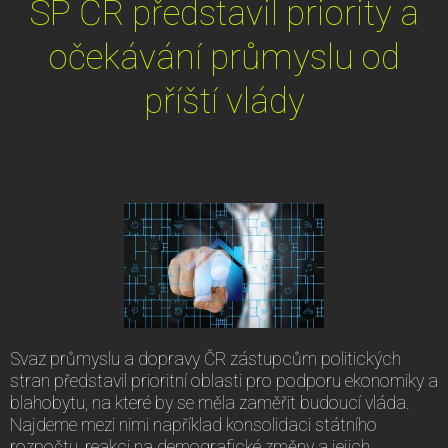
SP ČR představil priority a
očekávání průmyslu od
příští vlády
Svaz průmyslu a dopravy ČR zástupcům politických
stran představil prioritní oblasti pro podporu ekonomiky a
blahobytu, na které by se měla zaměřit budoucí vláda.
Najdeme mezi nimi například konsolidaci státního
rozpočtu, reakci na demografické změny a jejich