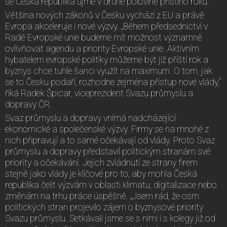
se Česká republika ujme v druhé polovině příštího roku.
Většina nových zákonů v Česku vychází z EU a právě
Evropa akceleruje i nové výzvy. „Během předsednictví v
Radě Evropské unie budeme mít možnost významně
ovlivňovat agendu a priority Evropské unie. Aktivním
hybatelem evropské politiky můžeme být již příští rok a
byznys chce tuhle šanci využít na maximum. O tom, jak
se to Česku podaří, rozhodne zejména přístup nové vlády,“
říká Radek Špicar, viceprezident Svazu průmyslu a
dopravy ČR.
Svaz průmyslu a dopravy vnímá nadcházející
ekonomické a společenské výzvy. Firmy se na mnohé z
nich připravují a to samé očekávají od vlády. Proto Svaz
průmyslu a dopravy představil politickým stranám své
priority a očekávání. Jejich zvládnutí ze strany firem
stejně jako vlády je klíčové pro to, aby mohla Česká
republika čelit výzvám v oblasti klimatu, digitalizace nebo
změnám na trhu práce úspěšně. „Jsem rád, že osm
politických stran projevilo zájem o byznysové priority
Svazu průmyslu. Setkávali jsme se s nimi i s kolegy již od