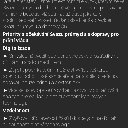
jara a představili jsme jim ekonomické výzvy, kterým se ve
Svazu průmyslu dlouhodobě věnujeme. Jsme připraveni
na nich s budoucí vládou - ať už bude jakákoliv -
spolupracovat,“ vysvětluje Jaroslav Hanák, prezident
Svazu průmyslu a dopravy ČR.
Priority a očekávání Svazu průmyslu a dopravy pro
příští vládu
Digitalizace
► Smysluplně využít dostupné evropské prostředky na
digitální transformaci firem.
► Zajistit podnikatelům možnost vyřídit veškerou
agendu z pohodlí své kanceláře a data sdílet s veřejnou
správou pouze jednou a elektronicky.
►Více se na evropské úrovni angažovat v potlačování
snahy o přeregulaci digitální ekonomiky a nových
technologií.
Vzdělanost
► Zvyšovat připravenost žáků i dospělých na digitální
budoucnost a nové technologie.