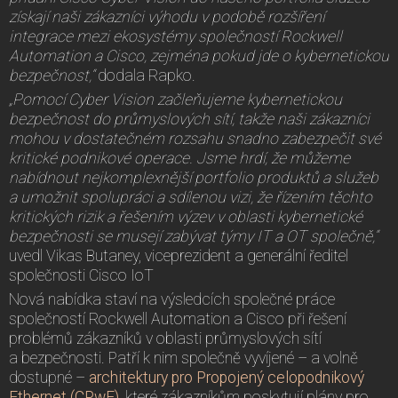
získají naši zákazníci výhodu v podobě rozšíření
integrace mezi ekosystémy společností Rockwell
Automation a Cisco, zejména pokud jde o kybernetickou
bezpečnost,“
dodala Rapko.
„Pomocí Cyber Vision začleňujeme kybernetickou
bezpečnost do průmyslových sítí, takže naši zákazníci
mohou v dostatečném rozsahu snadno zabezpečit své
kritické podnikové operace. Jsme hrdí, že můžeme
nabídnout nejkomplexnější portfolio produktů a služeb
a umožnit spolupráci a sdílenou vizi, že řízením těchto
kritických rizik a řešením výzev v oblasti kybernetické
bezpečnosti se musejí zabývat týmy IT a OT společně,“
uvedl Vikas Butaney, viceprezident a generální ředitel
společnosti Cisco IoT
Nová nabídka staví na výsledcích společné práce
společností Rockwell Automation a Cisco při řešení
problémů zákazníků v oblasti průmyslových sítí
a bezpečnosti. Patří k nim společně vyvíjené – a volně
dostupné –
architektury pro Propojený celopodnikový
Ethernet (CPwE)
, které zákazníkům poskytují plány pro