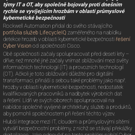
týmy IT a OT, aby společně bojovaly proti dnešním
rychle se vyvíjejícím hrozbám v oblasti průmyslové
kybernetické bezpečnosti
Rockwell Automation přidal do svého stávajícího
portfolia služeb LifecycleIQ
zaměřeného na nabídku
detekce hrozeb v oblasti kybernetické bezpečnosti
řešení
Cyber Vision
od společnosti Cisco.
Obě společnosti začaly spolupracovat před deseti lety –
dříve, než mnohé jiné začaly vnímat sbližování mezi světy
informačních technologií (IT) a provozních technologií
(OT). Ačkoli je toto sbližování důležité pro digitální
transformaci, přináší s sebou také problémy jako např.
hrozby v oblasti kybernetické bezpečnosti, nedostatek
kvalifikovaných pracovníků a nadbytek výrobních dat
a řešení. Lídři ve svých oborech spolupracovali na
nabídce společně vyvíjené architektury, služeb a produktů,
aby pomohli společnostem při řešení těchto výzev.
Hlubší integrace mezi IT, cloudem a průmyslovými sítěmi
vytváří bezpečnostní problémy, z nichž se stávají překážky
digitalizace. Jako odpověď na tento problém nabízí Cyber