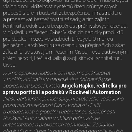
Vision plnou viditelnost systémů řízení průmyslových
procesů s cílem budovat zabezpečenou infrastrukturu
a prosazovat bezpečnostní zásady, a tím zajistit
kontinuitu, odolnost a bezpečnost průmyslových operací.
V důsledku začlenění Cyber Vision do nabídky produktů
pro detekci hrozeb ve službách LifecycleIQ mohou
jedinečnou architekturu založenou na přepínačích získat
zákazníci se stávajícími řešeními Cisco, nově budovanými
sítěmi nebo ti, kteří aktualizují svoji síťovou architekturu
Cisco.
„Jsme opravdu nadšení, že můžeme pokračovat
v rozšiřování naší strategické alianční nabídky se
společností Cisco,“
uvedla
Angela Rapko, ředitelka pro
správu portfolií a podniků v Rockwell Automation
.
„Naše partnerství přináší spojení světového vedoucího
postavení společnosti Cisco v oblasti IT sítí
a bezpečnosti s globální vůdčí úlohou společnosti
Rockwell Automation v oblasti průmyslové
automatizace a provozních technologií. Zásluhou
přidání Cisco Cyber Vision do našeho portfolia služeb