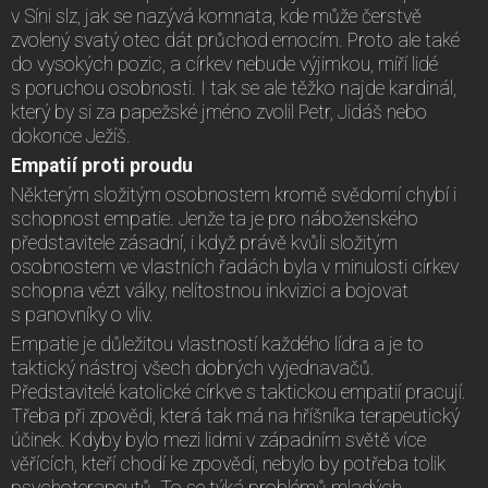
v Síni slz, jak se nazývá komnata, kde může čerstvě
zvolený svatý otec dát průchod emocím. Proto ale také
do vysokých pozic, a církev nebude výjimkou, míří lidé
s poruchou osobnosti. I tak se ale těžko najde kardinál,
který by si za papežské jméno zvolil Petr, Jidáš nebo
dokonce Ježíš.
Empatií proti proudu
Některým složitým osobnostem kromě svědomí chybí i
schopnost empatie. Jenže ta je pro náboženského
představitele zásadní, i když právě kvůli složitým
osobnostem ve vlastních řadách byla v minulosti církev
schopna vézt války, nelítostnou inkvizici a bojovat
s panovníky o vliv.
Empatie je důležitou vlastností každého lídra a je to
taktický nástroj všech dobrých vyjednavačů.
Představitelé katolické církve s taktickou empatií pracují.
Třeba při zpovědi, která tak má na hříšníka terapeutický
účinek. Kdyby bylo mezi lidmi v západním světě více
věřících, kteří chodí ke zpovědi, nebylo by potřeba tolik
psychoterapeutů. To se týká problémů mladých