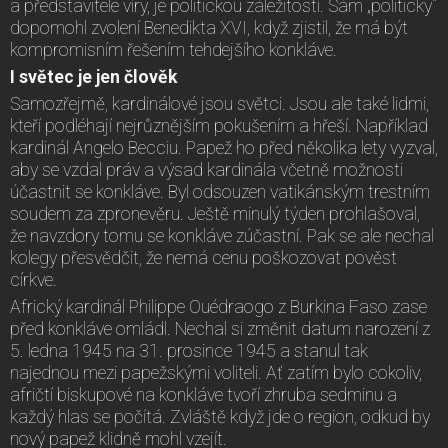
a představitele víry, je politickou záležitostí. Sám „politicky“
dopomohl zvolení Benedikta XVI, když zjistil, že má být
kompromisním řešením tehdejšího konkláve.
I světec je jen člověk
Samozřejmě, kardinálové jsou světci. Jsou ale také lidmi,
kteří podléhají nejrůznějším pokušením a hřeší. Například
kardinál Angelo Becciu. Papež ho před několika lety vyzval,
aby se vzdal práv a výsad kardinála včetně možnosti
účastnit se konkláve. Byl odsouzen vatikánským trestním
soudem za zpronevěru. Ještě minulý týden prohlašoval,
že navzdory tomu se konkláve zúčastní. Pak se ale nechal
kolegy přesvědčit, že nemá cenu poškozovat pověst
církve.
Africký kardinál Philippe Ouédraogo z Burkina Faso zase
před konkláve omládl. Nechal si změnit datum narození z
5. ledna 1945 na 31. prosince 1945 a stanul tak
najednou mezi papežskými voliteli. Ať zatím bylo cokoliv,
afričtí biskupové na konkláve tvoří zhruba sedminu a
každý hlas se počítá. Zvláště když jde o region, odkud by
nový papež klidně mohl vzejít.