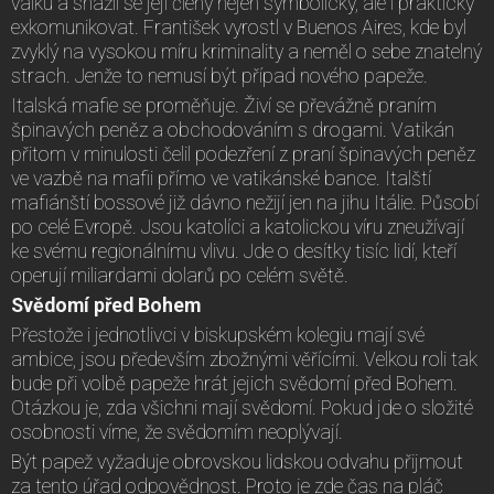
válku a snažil se její členy nejen symbolicky, ale i prakticky
exkomunikovat. František vyrostl v Buenos Aires, kde byl
zvyklý na vysokou míru kriminality a neměl o sebe znatelný
strach. Jenže to nemusí být případ nového papeže.
Italská mafie se proměňuje. Živí se převážně praním
špinavých peněz a obchodováním s drogami. Vatikán
přitom v minulosti čelil podezření z praní špinavých peněz
ve vazbě na mafii přímo ve vatikánské bance. Italští
mafiánští bossové již dávno nežijí jen na jihu Itálie. Působí
po celé Evropě. Jsou katolíci a katolickou víru zneužívají
ke svému regionálnímu vlivu. Jde o desítky tisíc lidí, kteří
operují miliardami dolarů po celém světě.
Svědomí před Bohem
Přestože i jednotlivci v biskupském kolegiu mají své
ambice, jsou především zbožnými věřícími. Velkou roli tak
bude při volbě papeže hrát jejich svědomí před Bohem.
Otázkou je, zda všichni mají svědomí. Pokud jde o složité
osobnosti víme, že svědomím neoplývají.
Být papež vyžaduje obrovskou lidskou odvahu přijmout
za tento úřad odpovědnost. Proto je zde čas na pláč