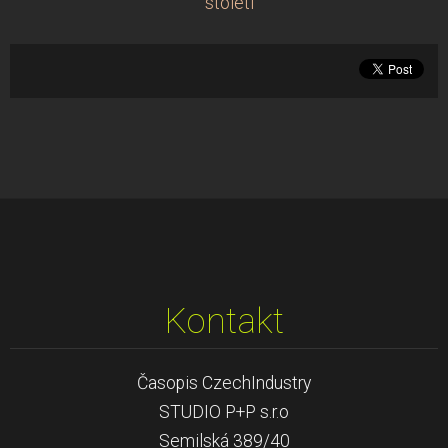
století
Kontakt
Časopis CzechIndustry
STUDIO P+P s.r.o
Semilská 389/40