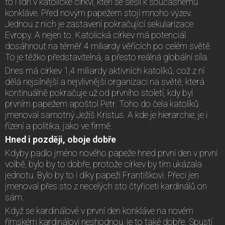
to i lídři v katolické církvi, kteří se sešli k současnému
konkláve. Před novým papežem stojí mnoho výzev.
Jednou z nich je zastavení pokračující sekularizace
Evropy. A nejen to. Katolická církev má potenciál
dosáhnout na téměř 4 miliardy věřících po celém světě.
To je těžko představitelná, a přesto reálná globální síla.
Dnes má církev 1,4 miliardy aktivních katolíků, což z ní
dělá nejsilnější a nejvlivnější organizaci na světě, která
kontinuálně pokračuje už od prvního století, kdy byl
prvním papežem apoštol Petr. Toho do čela katolíků
jmenoval samotný Ježíš Kristus. A kde je hierarchie, je i
řízení a politika, jako ve firmě.
Hned i později, oboje dobře
Kdyby padlo jméno nového papeže hned první den v první
volbě, bylo by to dobře, protože církev by tím ukázala
jednotu. Bylo by to i díky papeži Františkovi. Přeci jen
jmenoval přes sto z necelých sto čtyřiceti kardinálů on
sám.
Když se kardinálové v první den konkláve na novém
římském kardinálovi neshodnou, je to také dobře. Spustí