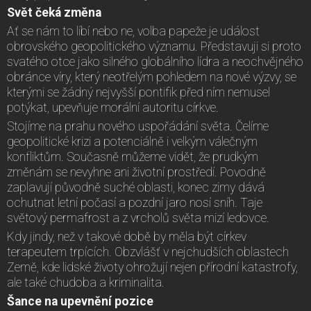
Svět čeká změna
Ať se nám to líbí nebo ne, volba papeže je událost
obrovského geopolitického významu. Představuji si proto
svatého otce jako silného globálního lídra a neochvějného
obránce víry, který neotřelým pohledem na nové výzvy, se
kterými se žádný nejvyšší pontifik před ním nemusel
potýkat, upevňuje morální autoritu církve.
Stojíme na prahu nového uspořádání světa. Čelíme
geopolitické krizi a potenciálně i velkým válečným
konfliktům. Současně můžeme vidět, že prudkým
změnám se nevyhne ani životní prostředí. Povodně
zaplavují původně suché oblasti, konec zimy dává
ochutnat letní počasí a pozdní jaro nosí sníh. Taje
světový permafrost a z vrcholů světa mizí ledovce.
Kdy jindy, než v takové době by měla být církev
terapeutem trpících. Obzvlášť v nejchudších oblastech
Země, kde lidské životy ohrožují nejen přírodní katastrofy,
ale také chudoba a kriminalita.
Šance na upevnění pozice