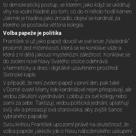
to demokratický postup, ve kterém, jako když se uklidňují
vlny na vodní hladině, po tom, co do ní někdo hodil kámen.
Jakmile je hladina jako zrcadlo, objeví se kardinál, za
kterého se postavila většina kolegia.
Volba papeže je politika
František si už jako papež dovolil ve své knize „Následník“
prolomit zeď mlčenlivosti, která se ke konkláve váže a
která z ní dělá jakousi mysteriózní záležitost. Konkláve se
do zvolení nové hlavy Svatého stolce odehrává
v hermeticky a dnes i digitálně uzavřeném prostředí
Sixtinské kaple.
V případě, že není zvolen papež v první den, pak také
v Domě svaté Marty, kde kardinálové nejen přespávají, ale
vedou zákulisní vyjednávání. Lobbují za své kolegy nebo
sami za sebe. Taktizují, vedou politická jednání, uplatňují
svůj vliv a prosazují svá stanoviska, aby zvýšili šance
vybraného papabile.
Svou knihou František upozornil právě na skutečnost, že
volba papeže, jakkoliv jde o hlavu náboženského uskupení