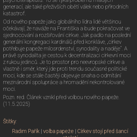
generací, ale také přeživších obětí válek nebo přírodních
katastrof.
Od nového papeže jako globálního lídra lidé většinou
očekávají, že naváže na Františka a bude pokračovat ve
sjednocování a rozšiřování církve. Jak padlo na poslední
generální kongregaci kardinálů před konkláve, „církev
potřebuje papeže milosrdenství, synodality a naděje“. A
právě synodalita je cestou k decentralizaci církevní moci
z rukou jedinců. Je to prostor pro neevropské církve a
vlastně i směr, který jde proti trendu současné politické
moci, kde se stále častěji objevuje snaha o odmítání
mezinárodní spolupráce a hromadění nekontrolované
moci.
Pozn. red. Článek vznikl před volbou nového papeže.
(11.5.2025)
Štítky
:
Radim Pařík
|
volba papeže
|
Církev stojí před šancí