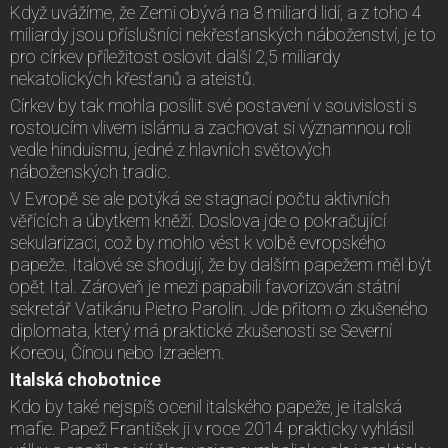
Když uvážíme, že Zemi obývá na 8 miliard lidí, a z toho 4
miliardy jsou příslušníci nekřesťanských náboženství, je to
pro církev příležitost oslovit další 2,5 miliardy
nekatolických křesťanů a ateistů.
Církev by tak mohla posílit své postavení v souvislosti s
rostoucím vlivem islámu a zachovat si významnou roli
vedle hinduismu, jedné z hlavních světových
náboženských tradic.
V Evropě se ale potýká se stagnací počtu aktivních
věřících a úbytkem kněží. Doslova jde o pokračující
sekularizaci, což by mohlo vést k volbě evropského
papeže. Italové se shodují, že by dalším papežem měl být
opět Ital. Zároveň je mezi papabili favorizován státní
sekretář Vatikánu Pietro Parolin. Jde přitom o zkušeného
diplomata, který má praktické zkušenosti se Severní
Koreou, Čínou nebo Izraelem.
Italská chobotnice
Kdo by také nejspíš ocenil italského papeže, je italská
mafie. Papež František ji v roce 2014 prakticky vyhlásil