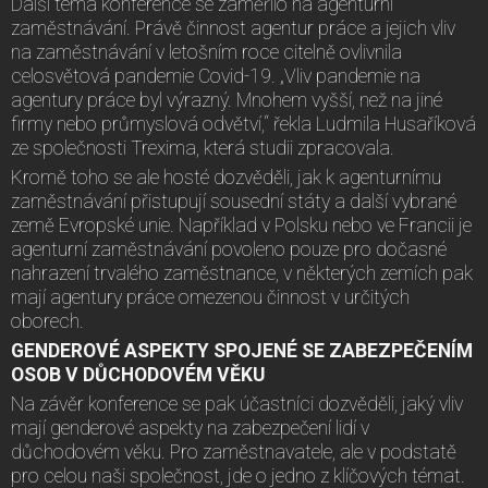
Další téma konference se zaměřilo na agenturní
zaměstnávání. Právě činnost agentur práce a jejich vliv
na zaměstnávání v letošním roce citelně ovlivnila
celosvětová pandemie Covid-19. „Vliv pandemie na
agentury práce byl výrazný. Mnohem vyšší, než na jiné
firmy nebo průmyslová odvětví,“ řekla Ludmila Husaříková
ze společnosti Trexima, která studii zpracovala.
Kromě toho se ale hosté dozvěděli, jak k agenturnímu
zaměstnávání přistupují sousední státy a další vybrané
země Evropské unie. Například v Polsku nebo ve Francii je
agenturní zaměstnávání povoleno pouze pro dočasné
nahrazení trvalého zaměstnance, v některých zemích pak
mají agentury práce omezenou činnost v určitých
oborech.
GENDEROVÉ ASPEKTY SPOJENÉ SE ZABEZPEČENÍM
OSOB V DŮCHODOVÉM VĚKU
Na závěr konference se pak účastníci dozvěděli, jaký vliv
mají genderové aspekty na zabezpečení lidí v
důchodovém věku. Pro zaměstnavatele, ale v podstatě
pro celou naši společnost, jde o jedno z klíčových témat.