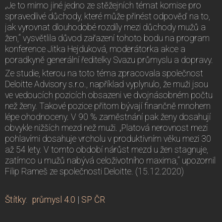
„Je to mimo jiné jedno ze stěžejních témat komise pro
spravedlivé důchody, které může přinést odpověď na to,
jak vyrovnat dlouhodobé rozdíly mezi důchody mužů a
žen,“ vysvětlila důvod zařazení tohoto bodu na program
konference Jitka Hejduková, moderátorka akce a
poradkyně generální ředitelky Svazu průmyslu a dopravy.
Ze studie, kterou na toto téma zpracovala společnost
Deloitte Advisory s.r.o., například vyplynulo, že muži jsou
ve vedoucích pozicích obsazeni ve dvojnásobném počtu
než ženy. Takové pozice přitom bývají finančně mnohem
lépe ohodnoceny. V 90 % zaměstnání pak ženy dosahují
obvykle nižších mezd než muži. „Platová nerovnost mezi
pohlavími dosahuje vrcholu v produktivním věku mezi 30
až 54 lety. V tomto období nárůst mezd u žen stagnuje,
zatímco u mužů nabývá celoživotního maxima,“ upozornil
Filip Rameš ze společnosti Deloitte. (15.12.2020)
Štítky
:
průmysl 4.0
|
SP ČR