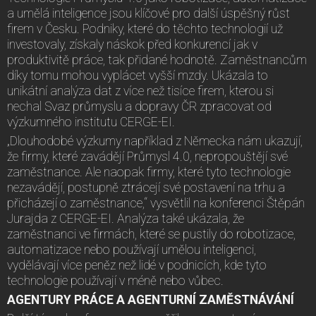
a umělá inteligence jsou klíčové pro další úspěšný růst
firem v Česku. Podniky, které do těchto technologií už
investovaly, získaly náskok před konkurencí jak v
produktivitě práce, tak přidané hodnotě. Zaměstnancům
díky tomu mohou vyplácet vyšší mzdy. Ukázala to
unikátní analýza dat z více než tisíce firem, kterou si
nechal Svaz průmyslu a dopravy ČR zpracovat od
výzkumného institutu CERGE-EI.
„Dlouhodobé výzkumy například z Německa nám ukazují,
že firmy, které zavádějí Průmysl 4.0, nepropouštějí své
zaměstnance. Ale naopak firmy, které tyto technologie
nezavádějí, postupně ztrácejí své postavení na trhu a
přicházejí o zaměstnance,“ vysvětlil na konferenci Štěpán
Jurajda z CERGE-EI. Analýza také ukázala, že
zaměstnanci ve firmách, které se pustily do robotizace,
automatizace nebo používají umělou inteligenci,
vydělávají více peněz než lidé v podnicích, kde tyto
technologie používají v méně nebo vůbec.
AGENTURY PRÁCE A AGENTURNÍ ZAMĚSTNÁVÁNÍ