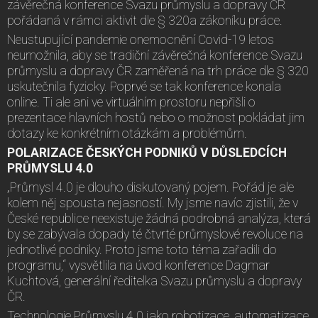
závěrečná konference Svazu průmyslu a dopravy ČR
pořádaná v rámci aktivit dle § 320a zákoníku práce.
Neustupující pandemie onemocnění Covid-19 letos
neumožnila, aby se tradiční závěrečná konference Svazu
průmyslu a dopravy ČR zaměřená na trh práce dle § 320
uskutečnila fyzicky. Poprvé se tak konference konala
online. Ti ale ani ve virtuálním prostoru nepřišli o
prezentace hlavních hostů nebo o možnost pokládat jim
dotazy ke konkrétním otázkám a problémům.
POLARIZACE ČESKÝCH PODNIKŮ V DŮSLEDCÍCH
PRŮMYSLU 4.0
„Průmysl 4.0 je dlouho diskutovaný pojem. Pořád je ale
kolem něj spousta nejasností. My jsme navíc zjistili, že v
České republice neexistuje žádná podrobná analýza, která
by se zabývala dopady té čtvrté průmyslové revoluce na
jednotlivé podniky. Proto jsme toto téma zařadili do
programu,“ vysvětlila na úvod konference Dagmar
Kuchtová, generální ředitelka Svazu průmyslu a dopravy
ČR.
Technologie Průmyslu 4.0 jako robotizace, automatizace