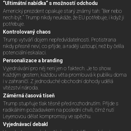
“Ultimátní nabídka“ s možností odchodu
Americký prezident opakuje starý známý tah: “Ber nebo
nech být.“ Trump nikdy neukáže, že EU potřebuje, i když ji
potřebuje.
Kontrolovaný chaos
Trump vytváří dojem nepředvídatelnosti. Protistrana
nikdy přesně neví, co přijde, a raději ustoupí, než by čelila
potenciální eskalaci.
Personalizace a branding
Vyjednávání pro něj není jen o faktech. Je to show.
Každým gestem, každou věta promlouvá k publiku doma
i v zahraničí. Z jednoduché obchodní dohody udělá
vítězství národa.
Záměrná časová tíseň
Trump stupňuje tlak těsně před rozhodnutím. Přijde s
radikálním požadavkem na poslední chvíli, čímž nutí
Leyenovou dělat kompromisy ve spěchu.
Vyjednávací debakl