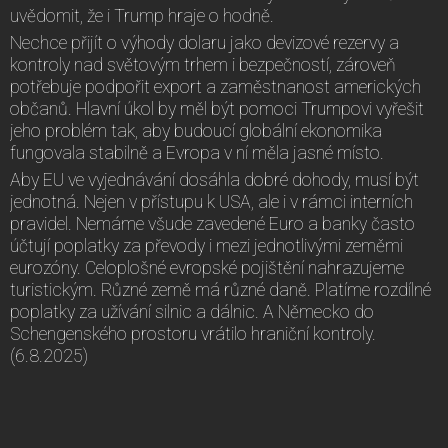
uvědomit, že i Trump hraje o hodně.
Nechce přijít o výhody dolaru jako devizové rezervy a
kontroly nad světovým trhem i bezpečností, zároveň
potřebuje podpořit export a zaměstnanost amerických
občanů. Hlavní úkol by měl být pomoci Trumpovi vyřešit
jeho problém tak, aby budoucí globální ekonomika
fungovala stabilně a Evropa v ní měla jasné místo.
Aby EU ve vyjednávání dosáhla dobré dohody, musí být
jednotná. Nejen v přístupu k USA, ale i v rámci interních
pravidel. Nemáme všude zavedené Euro a banky často
účtují poplatky za převody i mezi jednotlivými zeměmi
eurozóny. Celoplošné evropské pojištění nahrazujeme
turistickým. Různé země má různé daně. Platíme rozdílné
poplatky za užívání silnic a dálnic. A Německo do
Schengenského prostoru vrátilo hraniční kontroly.
(6.8.2025)