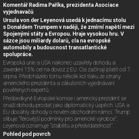
Komentář Radima Paříka, prezidenta Asociace
vyjednavačů
Ursula von der Leyenová usedá k jednacímu stolu
s Donaldem Trumpem v naději, že zmírní napětí mezi
Spojenými státy a Evropou. Hraje vysokou hru. V
sázce jsou miliardy dolarů, cla na evropské
automobily a budoucnost transatlantické
spolupráce.
Evropská unie a USA nakonec uzavřely dohodu a
zavedení 15% cel na dovoz z EU. Cla začínají platit od 7.
srpna. Předcházelo tomu několik kol tlaku ze strany
amerického prezidenta a zákulisních vyjednávaní
pověřených expertů.
Předsedkyně Evropské komise i americký prezident se
snaží dohodu prodat jako diplomatický úspěch. USA a
EU dosáhly dohody o novém obchodním rámci. Trump
slibuje “férovější podmínky pro americké výrobce“,
Leyenová oznamuje “stabilitu a předvídatelnost“.
Pohled pod povrch