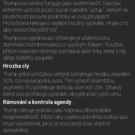
Trumpova taktika funguje jako sevření kleští. Nastaví
extrémní výchozí pozici a pak nabídne “ústup“, kterým ve
skutečnosti posune podmínky ve svůj prospěch.
Protistrana nehraje o nejlepší možný výsledek. Hraje o to,
aby neskončila ještě hůř.
Trumpova vyjednávací strategie je učebnicovou
dominancí kombinovanou s vysokým tlakem. Používá
přitom klasické nástroje a přidává další triky, které z něj
dělají těžkého soupeře.
Hrozba cly
Trump před schůzkou veřejně oznamuje hrozbu zavedení
50% cla na evropská auta. Tím vytvoří okamžitou
asymetrii. EU potřebuje dohodu více než USA. Strana,
která více potřebuje výsledek, obvykle platí vyšší cenu.
Rámování a kontrola agendy
Trump rámuje jednání jako nápravu dlouhodobé
nespravedlnosti. Místo aby Leyenová bránila status quo,
musí vysvětlovat, proč je současný stav vlastně
spravedlivý.