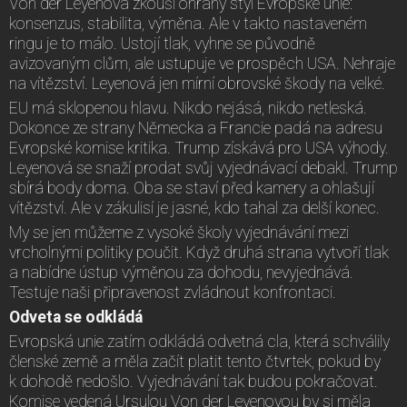
Von der Leyenová zkouší ohraný styl Evropské unie:
konsenzus, stabilita, výměna. Ale v takto nastaveném
ringu je to málo. Ustojí tlak, vyhne se původně
avizovaným clům, ale ustupuje ve prospěch USA. Nehraje
na vítězství. Leyenová jen mírní obrovské škody na velké.
EU má sklopenou hlavu. Nikdo nejásá, nikdo netleská.
Dokonce ze strany Německa a Francie padá na adresu
Evropské komise kritika. Trump získává pro USA výhody.
Leyenová se snaží prodat svůj vyjednávací debakl. Trump
sbírá body doma. Oba se staví před kamery a ohlašují
vítězství. Ale v zákulisí je jasné, kdo tahal za delší konec.
My se jen můžeme z vysoké školy vyjednávání mezi
vrcholnými politiky poučit. Když druhá strana vytvoří tlak
a nabídne ústup výměnou za dohodu, nevyjednává.
Testuje naši připravenost zvládnout konfrontaci.
Odveta se odkládá
Evropská unie zatím odkládá odvetná cla, která schválily
členské země a měla začít platit tento čtvrtek, pokud by
k dohodě nedošlo. Vyjednávání tak budou pokračovat.
Komise vedená Ursulou Von der Leyenovou by si měla