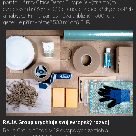
portfoliu firmy Office Depot Europe, je významným
evropským hráčem v B2B distribuci kancelářských potřeb
a nábytku. Firma zaměstnává přibližně 1500 lidí a
generuje příjmy téměř 500 milionů EUR.
RAJA Group urychluje svůj evropský rozvoj
RAJA Group působí v 18 evropských zemích a