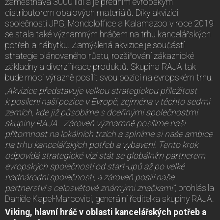
zaměstnává 3000 lidí a je předním evropským
distributorem obalových materiálů. Díky akvizici
společností JPG, Mondoloffice a Kalamazoo v roce 2019
se stala také významným hráčem na trhu kancelářských
potřeb a nábytku. Zamýšlená akvizice je součástí
strategie plánovaného růstu, rozšiřování zákaznické
základny a diverzifikace produktů. Skupina RAJA tak
bude moci výrazně posílit svou pozici na evropském trhu.
„
Akvizice představuje velkou strategickou příležitost
k posílení naší pozice v Evropě, zejména v těchto sedmi
zemích, kde již působíme s dceřinými společnostmi
skupiny RAJA. Zároveň významně posílíme naši
přítomnost na lokálních trzích a splníme si naše ambice
na trhu kancelářských potřeb a vybavení. Tento krok
odpovídá strategické vizi stát se globálním partnerem
evropských společností od start-upů až po velké
nadnárodní společnosti, a zároveň posílí naše
partnerství s celosvětově známými značkami“,
prohlásila
Danièle Kapel-Marcovici, generální ředitelka skupiny RAJA.
Viking, hlavní hráč v oblasti kancelářských potřeb a