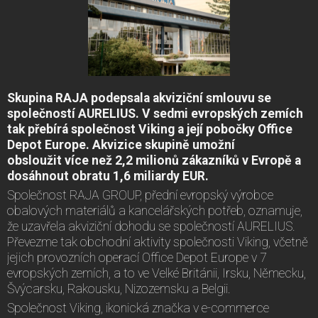
Skupina RAJA podepsala akviziční smlouvu se
společností AURELIUS. V sedmi evropských zemích
tak přebírá společnost Viking a její pobočky Office
Depot Europe. Akvizice skupině umožní
obsloužit více než 2,2 milionů zákazníků v Evropě a
dosáhnout obratu 1,6 miliardy EUR.
Společnost RAJA GROUP, přední evropský výrobce
obalových materiálů a kancelářských potřeb, oznamuje,
že uzavřela akviziční dohodu se společností AURELIUS.
Převezme tak obchodní aktivity společnosti Viking, včetně
jejich provozních operací Office Depot Europe v 7
evropských zemích, a to ve Velké Británii, Irsku, Německu,
Švýcarsku, Rakousku, Nizozemsku a Belgii.
Společnost Viking, ikonická značka v e-commerce