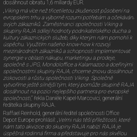
dosáhnout obratu 1,6 miliardy EUR.
„
Viking má více než třicetiletou zkušenost působení na
evropském trhu a výborně rozumí potřebám a očekávání
svých zákazníků. Zaměstnanci společnosti Viking a
skupiny RAJA sdílejí hodnoty podnikatelského ducha a
kultury zákaznických služeb, díky kterým nám pomohli k
úspěchu. Využitím našeho know-how k rozvoji
mezinárodních zákazníků a schopnosti implementovat
synergie v oblasti nákupu, marketingu a prodeje,
společně s JPG, Mondoloffice a Kalamazoo a dceřinými
společnostmi skupiny RAJA, chceme znovu dosáhnout
ziskovosti a růstu společnosti Viking. Společně
vytvoříme ještě silnější tým, který pomůže skupině RAJA
dosáhnout na pozici nejlepšího partnera pro evropské
společnosti
,“ řekla Danièle Kapel-Marcovici, generální
ředitelka skupiny RAJA.
Raffael Reinhold, generální ředitel společnosti Office
Depot Europe prohlásil: „
Velmi nás těší příležitosti, které
nám tato akvizice do skupiny RAJA nabízí. RAJA je
úspěšná rodinná firma a představuje pro nás skvělou