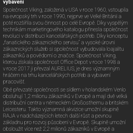
vybavení
Společnost Viking, založená v USA v roce 1960, vstoupila
na evropský trh v roce 1990, nejprve ve Velké Británii a
poté rozšířila svou činnost po celé Evropě. Díky vyspělým
technikám marketingového katalogu přinesla společnost
revoluci v distribuci kancelářských potřeb. Díky konceptu
„fanatického zákaznického servisu“ a vysoké úrovni
zákaznických služeb si společnost vybudovala loajalitu
zákazníků a povědomí o značce. Společnost Viking,
kterou získala společnost Office Depot v roce 1998 a
v roce 2017 ji převzal AURELIUS, je dnes významným
hráčem na trhu kancelářských potřeb a vybavení
pracovišť.
Obě převzaté společnosti se sídlem v holandském Venlo
obsluhují 1,2 milionu zákazníků v Evropě a mají dvě velká
distribuční centra v německém Großostheimu a britském
Leicesteru. Takto významná akvizice umožní skupině
RAJA v nadcházejících letech další růst a pevnou
základnu pro rozvoj působení v Evropě. Skupině umožní
obsloužit více než 2,2 milionů zákazníků v Evropě a