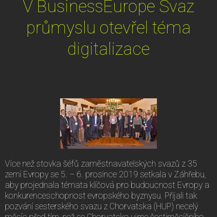
V BusinessEurope Svaz
průmyslu otevřel téma
digitalizace
Více než stovka šéfů zaměstnavatelských svazů z 35
zemí Evropy se 5. – 6. prosince 2019 setkala v Záhřebu,
aby projednala témata klíčová pro budoucnost Evropy a
konkurenceschopnost evropského byznysu. Přijali tak
pozvání sesterského svazu z Chorvatska (HUP) necelý
měsíc před tím, než se Chorvatsko ujme šestiměsíčního