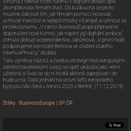
Většina z takřka třiceti návrhů v digitální oblasti spíš
zkomplikovala firmám život. Do budoucna se proto
musíme zabývat tím, jak firmám pomoci inovovat,
uchovat investice a nejlepší mozky v Evropě a vyhnout se
protekcionismu. „V rámci BusinessEurope připravíme
doporučení nové Komisi, jak naplnit její digitální ambice,“
shrnula diskuzi viceprezidentka Jabůrková. „V první řadě
podporujeme komisaře Bretona ve stažení starého
návrhu ePrivacy,“ dodala.
Tato výměna názorů a tvorba strategií mezi evropskými
zaměstnavatelskými svazy se opět ukázala jako velmi
užitečná a Svaz se do ní hodlá aktivně zapojovat i do
budoucna. Další jednání na úrovni šéfů evropského
byznysu nás čeká v červnu 2020 v Berlíně. (11.12.2019)
Štítky
:
BusinessEurope
|
SP ČR