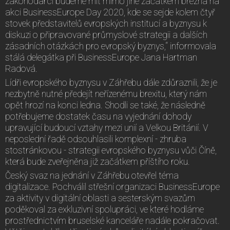
zákonodárci budeme mít mimo jiné začátkem března na
akci BusinessEurope Day 2020, kde se sejde kolem čtyř
stovek představitelů evropských institucí a byznysu k
diskuzi o připravované průmyslové strategii a dalších
zásadních otázkách pro evropský byznys,“ informovala
stálá delegátka při BusinessEurope Jana Hartman
Radová.
Lídři evropského byznysu v Záhřebu dále zdůraznili, že je
nezbytně nutné předejít neřízenému brexitu, který nám
opět hrozí na konci ledna. Shodli se také, že následně
potřebujeme dostatek času na vyjednání dohody
upravující budoucí vztahy mezi unií a Velkou Británií. V
neposlední řadě odsouhlasili komplexní - zhruba
stostránkovou - strategii evropského byznysu vůči Číně,
která bude zveřejněna již začátkem příštího roku.
Český svaz na jednání v Záhřebu otevřel téma
digitalizace. Pochválil střešní organizaci BusinessEurope
za aktivity v digitální oblasti a sesterským svazům
poděkoval za exkluzivní spolupráci, ve které hodláme
prostřednictvím bruselské kanceláře nadále pokračovat.