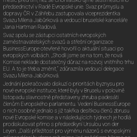
předsednictví v Radě Evropské unie. Svaz průmyslu a
dopravy ČR v Záhřebu zastupovala viceprezidentka
Svazu Milena Jabůrková a vedoucí bruselské kanceláře
Jana Hartman Radová.
Svaz spolu se zástupci ostatních evropských
zaměstnavatelských svazů a střešní organizace
BusinessEurope otevřeně hovořil o aktuální situaci po
evropských volbách. „Shodli jsme se na tom, že nová
Komise neklade dostatečný důraz na rozvoj vnitřního trhu
EU. A to je třeba změnit,“ zdůraznila vedoucí delegace
Svazu Milena Jabůrková.
Jednání pokračovalo diskuzí o prioritách byznysu pro
nové evropské instituce, které byly v Bruselu v polovině
listopadu slavnostně představeny zhruba padesáti
členům Evropského parlamentu. Vedení BusinessEurope
o nich osobně jednalo s již takřka desítkou členů zbrusu
nové Evropské komise a v následujících týdnech je hodlá
prodiskutovat přímo s předsedkyní Ursulou von der
Leyen. „Další příležitost pro výměnu názorů s evropskými