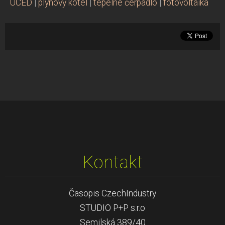
UCED
|
plynový kotel
|
tepelné čerpadlo
|
fotovoltaika
Kontakt
Časopis CzechIndustry
STUDIO P+P s.r.o
Semilská 389/40