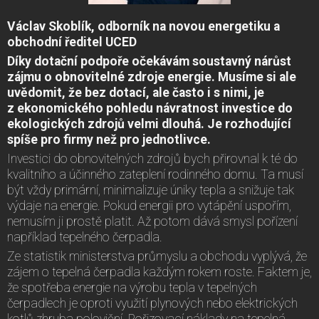
Václav Skoblík, odborník na novou energetiku a
obchodní ředitel UCED
Díky dotační podpoře očekávám soustavný nárůst
zájmu o obnovitelné zdroje energie. Musíme si ale
uvědomit, že bez dotací, ale často i s nimi, je
z ekonomického pohledu návratnost investice do
ekologických zdrojů velmi dlouhá. Je rozhodující
spíše pro firmy než pro jednotlivce.
Investici do obnovitelných zdrojů bych přirovnal k té do
kvalitního a účinného zateplení rodinného domu. Ta musí
být vždy primární, minimalizuje úniky tepla a snižuje tak
výdaje na energie. Pokud energii pro vytápění uspořím,
nemusím ji prostě platit. Až potom dává smysl pořízení
například tepelného čerpadla.
Ze statistik ministerstva průmyslu a obchodu vyplývá, že
zájem o tepelná čerpadla každým rokem roste. Faktem je,
že spotřeba energie na výrobu tepla v tepelných
čerpadlech je oproti využití plynových nebo elektrických
kotlů zhruba poloviční. Pořizovací náklady na tepelná