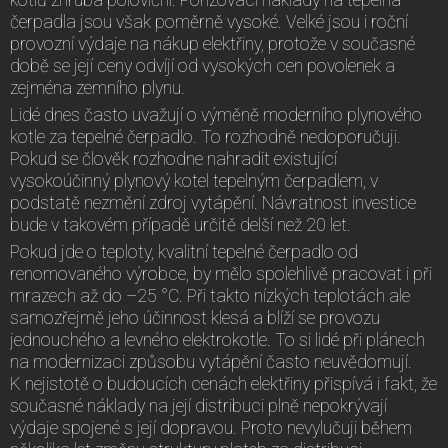
čerpadla jsou však poměrně vysoké. Velké jsou i roční
provozní výdaje na nákup elektřiny, protože v současné
době se její ceny odvíjí od vysokých cen povolenek a
zejména zemního plynu.
Lidé dnes často uvažují o výměně moderního plynového
kotle za tepelné čerpadlo. To rozhodně nedoporučuji.
Pokud se člověk rozhodne nahradit existující
vysokoúčinný plynový kotel tepelným čerpadlem, v
podstatě nezmění zdroj vytápění. Návratnost investice
bude v takovém případě určitě delší než 20 let.
Pokud jde o teploty, kvalitní tepelné čerpadlo od
renomovaného výrobce, by mělo spolehlivě pracovat i při
mrazech až do –25 °C. Při takto nízkých teplotách ale
samozřejmě jeho účinnost klesá a blíží se provozu
jednouchého a levného elektrokotle. To si lidé při plánech
na modernizaci způsobu vytápění často neuvědomují.
K nejistotě o budoucích cenách elektřiny přispívá i fakt, že
současné náklady na její distribuci plně nepokrývají
výdaje spojené s její dopravou. Proto nevylučuji během