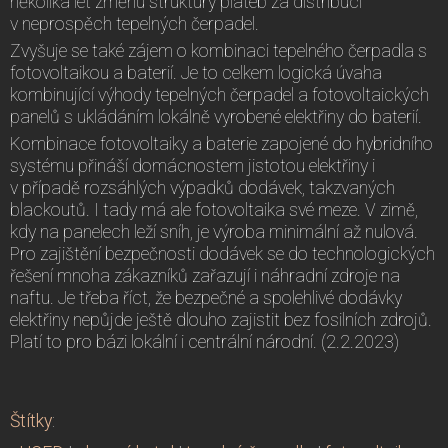
několika let změnu struktury plateb za distribuci
v neprospěch tepelných čerpadel.
Zvyšuje se také zájem o kombinaci tepelného čerpadla s
fotovoltaikou a baterií. Je to celkem logická úvaha
kombinující výhody tepelných čerpadel a fotovoltaických
panelů s ukládáním lokálně vyrobené elektřiny do baterií.
Kombinace fotovoltaiky a baterie zapojené do hybridního
systému přináší domácnostem jistotou elektřiny i
v případě rozsáhlých výpadků dodávek, takzvaných
blackoutů. I tady má ale fotovoltaika své meze. V zimě,
kdy na panelech leží sníh, je výroba minimální až nulová.
Pro zajištění bezpečnosti dodávek se do technologických
řešení mnoha zákazníků zařazují i náhradní zdroje na
naftu. Je třeba říct, že bezpečné a spolehlivé dodávky
elektřiny nepůjde ještě dlouho zajistit bez fosilních zdrojů.
Platí to pro bázi lokální i centrální národní. (2.2.2023)
Štítky
: