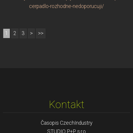
cerpadlo-rozhodne-nedoporucuji/
1
2
3
>
>>
Kontakt
Časopis CzechIndustry
STUDIO P+P s.r.o