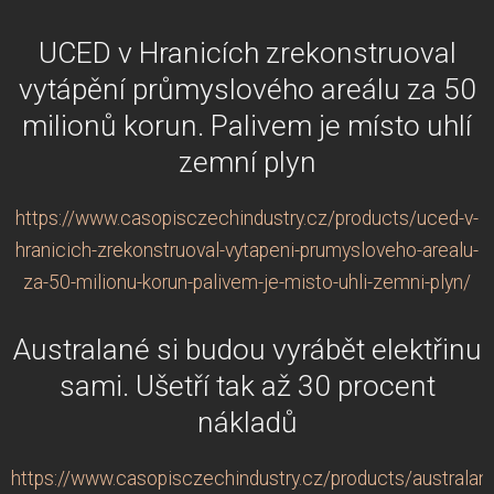
UCED v Hranicích zrekonstruoval
vytápění průmyslového areálu za 50
milionů korun. Palivem je místo uhlí
zemní plyn
https://www.casopisczechindustry.cz/products/uced-v-
hranicich-zrekonstruoval-vytapeni-prumysloveho-arealu-
za-50-milionu-korun-palivem-je-misto-uhli-zemni-plyn/
Australané si budou vyrábět elektřinu
sami. Ušetří tak až 30 procent
nákladů
https://www.casopisczechindustry.cz/products/australan