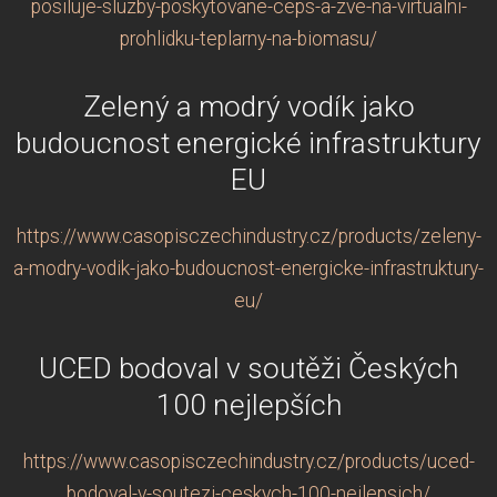
posiluje-sluzby-poskytovane-ceps-a-zve-na-virtualni-
prohlidku-teplarny-na-biomasu/
Zelený a modrý vodík jako
budoucnost energické infrastruktury
EU
https://www.casopisczechindustry.cz/products/zeleny-
a-modry-vodik-jako-budoucnost-energicke-infrastruktury-
eu/
UCED bodoval v soutěži Českých
100 nejlepších
https://www.casopisczechindustry.cz/products/uced-
bodoval-v-soutezi-ceskych-100-nejlepsich/