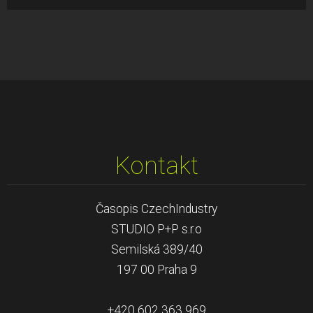
Kontakt
Časopis CzechIndustry
STUDIO P+P s.r.o
Semilská 389/40
197 00 Praha 9
+420 602 363 969