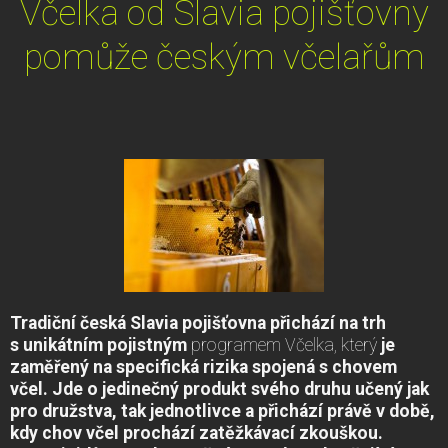
Včelka od Slavia pojišťovny
pomůže českým včelařům
Tradiční česká Slavia pojišťovna přichází na trh
s unikátním pojistným
programem Včelka, který
je
zaměřený na specifická rizika spojená s chovem
včel. Jde o jedinečný produkt svého druhu učený jak
pro družstva, tak jednotlivce a přichází právě v době,
kdy chov včel prochází zatěžkávací zkouškou.