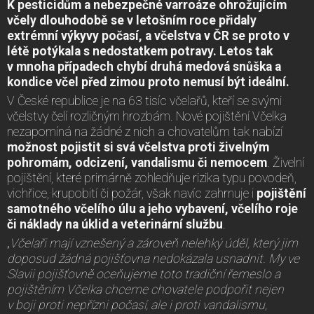
K pesticidům a nebezpečné varroáze ohrožujícím
včely dlouhodobě se v letošním roce přidaly
extrémní výkyvy počasí, a včelstva v ČR se proto v
létě potýkala s nedostatkem potravy. Letos tak
v mnoha případech chybí druhá medová snůška a
kondice včel před zimou proto nemusí být ideální.
V České republice je na 63 tisíc včelařů, kteří se svými
včelstvy čelí rozličným hrozbám. Nové pojištění Včelka
nezapomíná na žádné z nich a chovatelům tak nabízí
možnost pojistit si svá včelstva proti živelným
pohromám, odcizení, vandalismu či nemocem
. Živelní
pojištění, které primárně zohledňuje rizika typu povodeň,
vichřice, krupobití či požár, však navíc zahrnuje i
pojištění
samotného včelího úlu a jeho vybavení, včelího roje
či náklady na úklid a veterinární službu
.
„
Včelaři mají vznešený a zároveň nelehký úděl, který jim
doposud žádná pojišťovna nedokázala usnadnit. My ve
Slavii pojišťovně oceňujeme toto tradiční řemeslo a
pojištěním Včelka chceme chovatele podpořit nejen
v boji proti nepřízni počasí, ale i proti vandalismu,