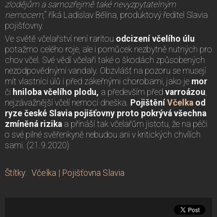
zlodějům a samozřejmě také nevyzpytatelným
nemocem
,“ říká Ladislav Bělina, produktový ředitel Slavia
pojišťovny.
Ve světě včelařství není raritou
odcizení včelího úlu
potažmo celého roje, ale i pomůcek nezbytně nutných pro
chov včel. Své vědí včelaři také o škodách způsobených
nezodpovědnými vandaly. Obzvlášť na pozoru se musejí
mít vlastníci úlů i před zákeřnými chorobami, jako je
mor
či
hniloba včelího plodu,
a především před
varroázou
,
nejzávažnější včelí nemocí dneška.
Pojištění
Včelka
od
ryze české Slavia pojišťovny
proto pokrývá všechna
zmíněná rizika
a přináší tak včelařům jistotu, že na péči
o své pilné svěřenkyně nebudou ani v kritických chvílích
sami. (21.9.2020)
Štítky
:
Včelka
|
Pojišťovna Slavia