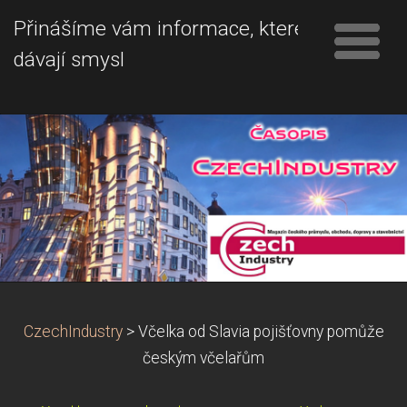
Přinášíme vám informace, které
dávají smysl
CzechIndustry
>
Včelka od Slavia pojišťovny pomůže
českým včelařům