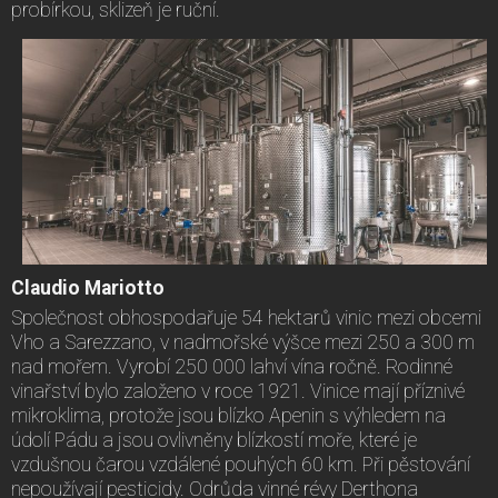
probírkou, sklizeň je ruční.
Claudio Mariotto
Společnost obhospodařuje 54 hektarů vinic mezi obcemi
Vho a Sarezzano, v nadmořské výšce mezi 250 a 300 m
nad mořem. Vyrobí 250 000 lahví vína ročně. Rodinné
vinařství bylo založeno v roce 1921. Vinice mají příznivé
mikroklima, protože jsou blízko Apenin s výhledem na
údolí Pádu a jsou ovlivněny blízkostí moře, které je
vzdušnou čarou vzdálené pouhých 60 km. Při pěstování
nepoužívají pesticidy. Odrůda vinné révy Derthona