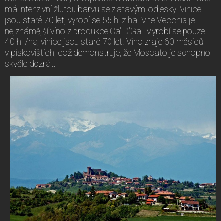
má intenzivní žlutou barvu se zlatavými odlesky. Vinice
jsou staré 70 let, vyrobí se 55 hl z ha. Vite Vecchia je
nejznámější víno z produkce Ca' D'Gal. Vyrobí se pouze
40 hl /ha, vinice jsou staré 70 let. Víno zraje 60 měsíců
v pískovištích, což demonstruje, že Moscato je schopno
skvěle dozrát.