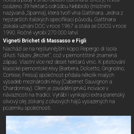
osázeno 39 hektarů odrůdou Nebbiolo (místními
nazývaná „Spanna), která tvoří vína Gattinara. Jedna z
nejstarších italských specifikací původu, Gattinara
získala uznání DOC v roce 1967 a stala se DOCG v roce
1990. Ročně vyrobí 270 000 lahví.
Vigneti Brichet di Massasso e Figli
Nachází se na nejslunnějším kopci Repergo di Isola
d'Asti. Název „Brichet“, což v piemontštině znamená
zápas. Vlastní více než deset hektarů vinic. K pěstování
klasické piemontské révy (Barbera, Dolcetto, Grignolino,
Cortese, Freisa) společnost přidala několik malých
výsadeb mezinárodní révy (Cabernet Sauvignon a
Chardonnay). Cílem je zavádění prvků inovace v
návaznosti na tradici. Vyrábí i vynikající extra panenský
olivový olej získaný z olivových hájů vysazených na
pozemku společnosti.