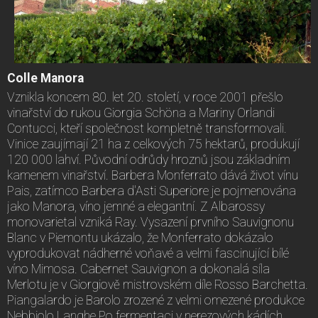
Colle Manora
Vznikla koncem 80. let 20. století, v roce 2001 přešlo
vinařství do rukou Giorgia Schöna a Mariny Orlandi
Contucci, kteří společnost kompletně transformovali.
Vinice zaujímají 21 ha z celkových 75 hektarů, produkují
120 000 lahví. Původní odrůdy hroznů jsou základním
kamenem vinařství. Barbera Monferrato dává život vínu
Pais, zatímco Barbera d'Asti Superiore je pojmenována
jako Manora, víno jemné a elegantní. Z Albarossy
monovarietal vzniká Ray. Vysazení prvního Sauvignonu
Blanc v Piemontu ukázalo, že Monferrato dokázalo
vyprodukovat nádherné voňavé a velmi fascinující bílé
víno Mimosa. Cabernet Sauvignon a dokonalá síla
Merlotu je v Giorgiově mistrovském díle Rosso Barchetta.
Piangalardo je Barolo zrozené z velmi omezené produkce
Nebbiolo Langhe.Po fermentaci v nerezových kádích