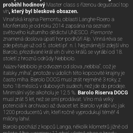
proběhl hodinový
Master class s řízenou degustací top
vín
, který byl bleskově obsazen.
Vinařská krajina Piemontu, oblasti Langhe-Roero a
Monferrato je od roku 2014 zapsána na seznam
světového kulturního dědictví UNESCO.
Piemonte
znamená doslova úpatí hor-podhůří Alp. Vinná réva se
zde pěstuje už od 5. století př. n. l. Nejznámější zdejší víno
Barolo, přezdívané král vín či víno králů se vyrábí od 18.
století z hroznů odrůdy Nebbiolo.
Název
Nebbiolo je odvozen od slova „nebbia“, což je
italsky „mlha“, protože v údolích této kopcovité krajiny je
často mlha. Barolo DOCG musí zrát nejméně 3 roky, z
toho 18 měsíců v dubových sudech, než jde do prodeje.
Minimální výše alkoholu je 12.5 %.
Barolo Riserva DOCG
musí zrát 5 let, než se smí prodávat. Víno má velký
potenciál k archivaci až dvacet let. Barolo vyrábí víc jak
1200 producentů vín, kteří ročně vyprodukují téměř 4
milióny lahví.
Barolo pochází z kopců Langa, několik kilometrů jižně od