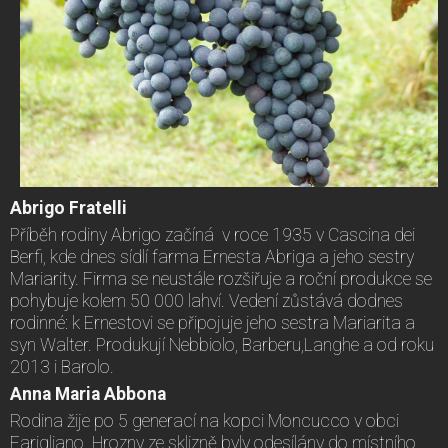
Abrigo Fratelli
Příběh rodiny Abrigo začíná v roce 1935 v Cascina dei
Berfi, kde dnes sídlí farma Ernesta Abriga a jeho sestry
Mariarity. Firma se neustále rozšiřuje a roční produkce se
pohybuje kolem 50 000 lahví. Vedení zůstává dodnes
rodinné: k Ernestovi se připojuje jeho sestra Mariarita a
syn Walter. Produkují Nebbiolo, Barberu,Langhe a od roku
2013 i Barolo.
Anna Maria Abbona
Rodina žije po 5 generací na kopci Moncucco v obci
Farigliano. Hrozny ze sklizně byly odesílány do místního