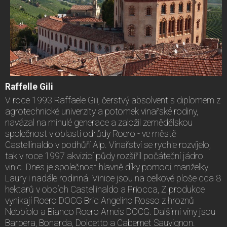
Raffelle Gili
V roce 1993 Raffaele Gili, čerstvý absolvent s diplomem z
agrotechnické univerzity a potomek vinařské rodiny,
navázal na minulé generace a založil zemědělskou
společnost v oblasti odrůdy Roero - ve městě
Castellinaldo v podhůří Alp. Vinařství se rychle rozvíjelo,
tak v roce 1997 akvizicí půdy rozšířil počáteční jádro
vinic. Dnes je společnost hlavně díky pomoci manželky
Laury i nadále rodinná. Vinice jsou na celkové ploše cca 8
hektarů v obcích Castellinaldo a Priocca, Z produkce
vynikají Roero DOCG Bric Angelino Rosso z hroznů
Nebbiolo a Bianco Roero Arneis DOCG. Dalšími víny jsou
Barbera, Bonarda, Dolcetto a Cabernet Sauvignon.