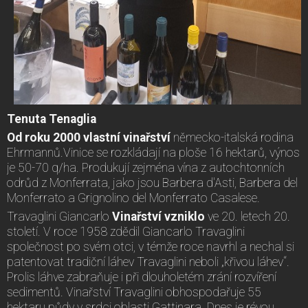
Tenuta Tenaglia
Od roku 2000 vlastní vinařství
německo-italská rodina
Ehrmannů.Vinice se rozkládají na ploše 16 hektarů, výnos
je 50-70 q/ha. Produkují zejména vína z autochtonních
odrůd z Monferrata, jako jsou Barbera d'Asti, Barbera del
Monferrato a Grignolino del Monferrato Casalese.
Travaglini Giancarlo
Vinařství vzniklo
ve 20. letech 20.
století. V roce 1958 zdědil Giancarlo Travaglini
společnost po svém otci, v témže roce navrhl a nechal si
patentovat tradiční láhev Travaglini neboli „křivou láhev“.
Prolis láhve zabraňuje i při dlouholetém zrání rozvíření
sedimentů. Vinařství Travaglini obhospodařuje 55
hektaru půdy v srdci oblasti Gattinara. Dnes je révou