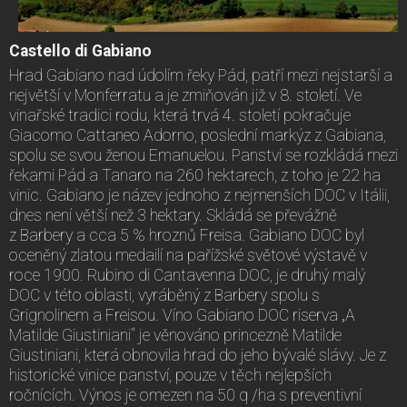
Castello di Gabiano
Hrad Gabiano nad údolím řeky Pád, patří mezi nejstarší a
největší v Monferratu a je zmiňován již v 8. století. Ve
vinařské tradici rodu, která trvá 4. století pokračuje
Giacomo Cattaneo Adorno, poslední markýz z Gabiana,
spolu se svou ženou Emanuelou. Panství se rozkládá mezi
řekami Pád a Tanaro na 260 hektarech, z toho je 22 ha
vinic. Gabiano je název jednoho z nejmenších DOC v Itálii,
dnes není větší než 3 hektary. Skládá se převážně
z Barbery a cca 5 % hroznů Freisa. Gabiano DOC byl
oceněný zlatou medailí na pařížské světové výstavě v
roce 1900. Rubino di Cantavenna DOC, je druhý malý
DOC v této oblasti, vyráběný z Barbery spolu s
Grignolinem a Freisou. Víno Gabiano DOC riserva „A
Matilde Giustiniani“ je věnováno princezně Matilde
Giustiniani, která obnovila hrad do jeho bývalé slávy. Je z
historické vinice panství, pouze v těch nejlepších
ročnících. Výnos je omezen na 50 q /ha s preventivní