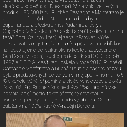
pod hradem Montemagno v roce 2015 a založili
vinařskou společnost. Dnes mají 26 ha vinic, ze kterých
produkují 90 000 lahví. Ruchè z Castagnole Monferrato je
autochtonní odrůdou. Na dlouhou dobu bylo
zapomenuto a přežívalo mezi řadami Barbery a
Grignolina. V 60. letech 20. století se vrátilo díky místnímu
faráři Donu Caudovi který jej začal pěstovat. Může
odkazovat na nejstarší vinnou révu pěstovanou v blízkosti
již neexistujícího benediktinského kostela zasvěceného
San Roc (Sv. Roch). Ruchè, má klasifikaci D.O.C. od roku
1987 a D.O.C.G. klasifikaci získalo v roce 2010. Ruché di
Castagole Monferrato a Ruché Nisus dle našeho názoru
byla z představených červených vín nejlepší. Víno má 16,5
% alkoholu, vůně, připomíná zralé červené ovoce a okvětní
lístky růží. Pro Ruchè Nisus nechávají část hroznů viset
na vinici další měsíc, takže částečně scvrknou a
koncentrují cukry. Jsou jediní, kdo vyrábí Brut Charmat
založený na 100% Ruchè.Vyrábějí i Barberu.