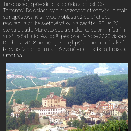
Timorasso je původní bílá odrůda z oblasti Colli
Tortonesi. Do oblasti byla přivezena ve středověku a stala
se nejpěstovanější révou v oblasti až do příchodu
révokazu a druhé světové války. Na začátku 90. let 20.
století Claudio Mariotto spolu s několika dalšími místními
vinaři začali tuto révu opět pěstovat. V roce 2020 získala
Derthona 2018 ocenění jako nejlepší autochtonní italské
bílé víno. V portfoliu mají i červená vína - Barbera, Freisa a
Croatina.