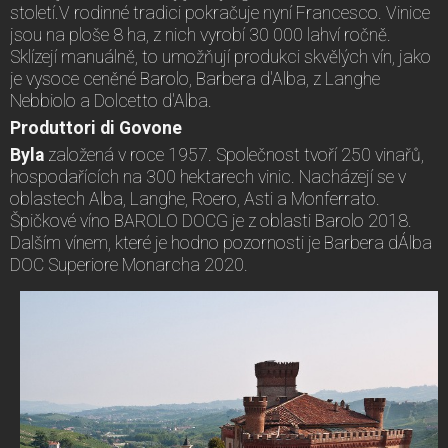
století.V rodinné tradici pokračuje nyní Francesco. Vinice
jsou na ploše 8 ha, z nich vyrobí 30 000 lahví ročně.
Sklízejí manuálně, to umožňují produkci skvělých vín, jako
je vysoce ceněné Barolo, Barbera d'Alba, z Langhe
Nebbiolo a Dolcetto d'Alba.
Produttori di Govone
Byla
založená v roce 1957. Společnost tvoří 250 vinařů,
hospodařících na 300 hektarech vinic. Nacházejí se v
oblastech Alba, Langhe, Roero, Asti a Monferrato.
Špičkové víno BAROLO DOCG je z oblasti Barolo 2018.
Dalším vínem, které je hodno pozornosti je Barbera dÁlba
DOC Superiore Monarcha 2020.