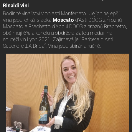
Rinaldi vini
Rodinné vinařství v oblasti Monferrato. Jejich nejlepší
vína jsou lehká, sladká
Moscato
d'Asti DOCG z hroznů
Moscato a Brachetto d’Acqui DOCG z hroznů Brachetto,
obě mají 6% alkoholu a obdržela zlatou medaili na
soutěži vín Lyon 2021. Zajímavá je i Barbera d´Asti
Superiore „LA Brica“. Vína jsou sbírána ručně.