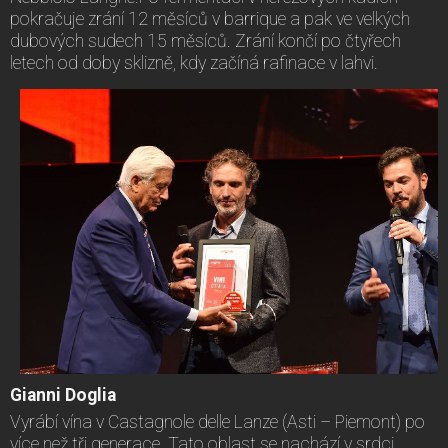
pokračuje zrání 12 měsíců v barrique a pak ve velkých
dubových sudech 15 měsíců. Zrání končí po čtyřech
letech od doby sklizně, kdy začíná rafinace v lahvi.
Gianni Doglia
Vyrábí vína v Castagnole delle Lanze (Asti – Piemont) po
více než tři generace. Tato oblast se nachází v srdci