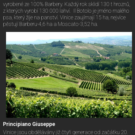
vyrobené ze 100% Barbery. Každý rok sklidí 130 t hroznů,
z kterých vyrobí 130 000 lahví. Il Botolo je jméno malého
psa, který žije na panství. Vinice zaujímají 15 ha, nejvíce
pěstují Barberu-4,6 ha a Moscato-3,52 ha.
Principiano Giuseppe
Vinice jsou obdělávány již čtyři generace od začátku 20.