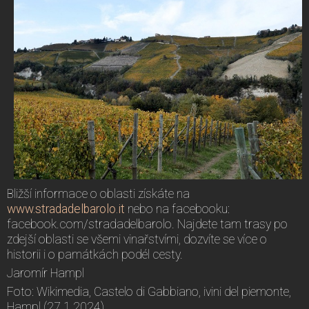
Bližší informace o oblasti získáte na
www.stradadelbarolo.it
nebo na facebooku:
facebook.com/stradadelbarolo. Najdete tam trasy po
zdejší oblasti se všemi vinařstvími, dozvíte se více o
historii i o památkách podél cesty.
Jaromír Hampl
Foto: Wikimedia, Castelo di Gabbiano, ivini del piemonte,
Hampl (27.1.2024)