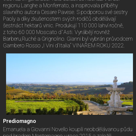
regionu Langhe a Monferrato, a inspirovala příběhy
slavného autora Cesare Pavese. S podporou své sestry
Paoly a díky zkušenostem svých rodičů obdělávají
šestnáct hektarů vinic. Produkují 110 000 lahví ročně,
z toho 60 000 Moscato dˇAsti. Vyrábějí rovněž
Barberu,Ruché a Grignolino. Gianni byl vybrán průvodcem
Gambero Rosso „I Vini d’Italia“ VINAŘEM ROKU 2022.
Prediomagno
Emanuela a Giovanni Novello koupili neobdělávanou půdu