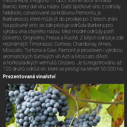
města Alba, v regionu 11 obcí, včetně obce a hradu
Barolo, který dal vínu název. Další špičkové víno z odrůdy
Nebbiolo, označované za královnu Piemontu, je
Barbaresco, které může jít do prodeje po 2 letech zrání.
Na polovině vinic se zde pěstuje odrůda Barbera pro
výrobu vína stejného názvu. Mezi modré odrůdy patří
Dolcetto, Grignolino, Freisa a Ruché. Z bílých odrůd je zde
nejznámější Timorasso, Cortese, Chardonay, Arneis,
Moscato, Tortona a Gavi. Piemont je proslaven i výrobou
aromatických šumivých vín Asti a Moscato d'Asti
a hořkosladkých vermutů Cinzano. Je tu registrováno až
120 druhů odrůd vín, které se pěstují na téměř 50 000 ha.
Prezentovaná vinařství