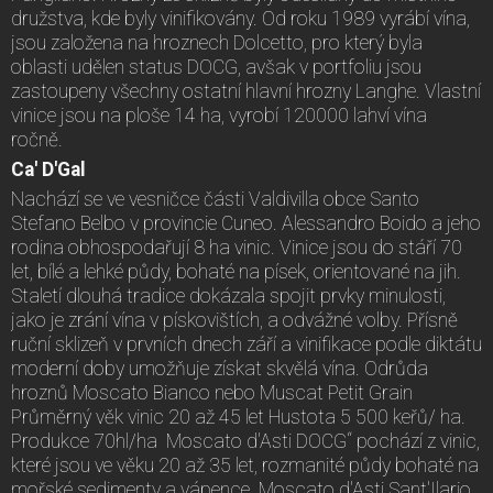
družstva, kde byly vinifikovány. Od roku 1989 vyrábí vína,
jsou založena na hroznech Dolcetto, pro který byla
oblasti udělen status DOCG, avšak v portfoliu jsou
zastoupeny všechny ostatní hlavní hrozny Langhe. Vlastní
vinice jsou na ploše 14 ha, vyrobí 120000 lahví vína
ročně.
Ca' D'Gal
Nachází se ve vesničce části Valdivilla obce Santo
Stefano Belbo v provincie Cuneo. Alessandro Boido a jeho
rodina obhospodařují 8 ha vinic. Vinice jsou do stáří 70
let, bílé a lehké půdy, bohaté na písek, orientované na jih.
Staletí dlouhá tradice dokázala spojit prvky minulosti,
jako je zrání vína v pískovištích, a odvážné volby. Přísně
ruční sklizeň v prvních dnech září a vinifikace podle diktátu
moderní doby umožňuje získat skvělá vína. Odrůda
hroznů Moscato Bianco nebo Muscat Petit Grain
Průměrný věk vinic 20 až 45 let Hustota 5 500 keřů/ ha.
Produkce 70hl/ha Moscato d'Asti DOCG“ pochází z vinic,
které jsou ve věku 20 až 35 let, rozmanité půdy bohaté na
mořské sedimenty a vápence. Moscato d'Asti Sant'Ilario