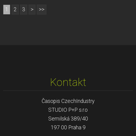
1
2
3
>
>>
Kontakt
Časopis CzechIndustry
STUDIO P+P s.r.o
Semilská 389/40
197 00 Praha 9