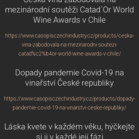
mezinárodní soutěži Catad´Or World
Wine Awards v Chile
https://www.casopisczechindustry.cz/products/ceska-
vina-zabodovala-na-mezinarodni-soutezi-
catad%c2%b4or-world-wine-awards-v-chile/
Dopady pandemie Covid-19 na
vinařství České republiky
https://www.casopisczechindustry.cz/products/dopady-
pandemie-covid-19-na-vinarstvi-ceske-republiky/
Láska kvete v každém věku, hýčkejte
si ji v každé její fázi