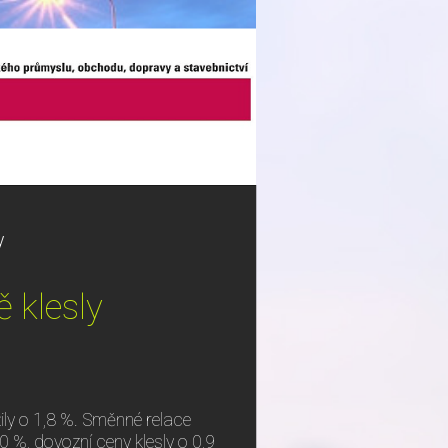
y
 klesly
ily o 1,8 %. Směnné relace
 %, dovozní ceny klesly o 0,9