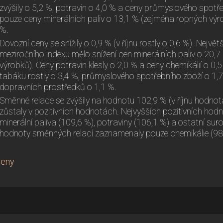
zvýšily o 5,2 %, potravin o 4,0 % a ceny průmyslového spotřeb
pouze ceny minerálních paliv o 13,1 % (zejména ropných výro
%.
Dovozní ceny se snížily o 0,9 % (v říjnu rostly o 0,6 %). Největ
meziročního indexu mělo snížení cen minerálních paliv o 20,7
výrobků). Ceny potravin klesly o 2,0 % a ceny chemikálií o 0
tabáku rostly o 3,4 %, průmyslového spotřebního zboží o 1,7
dopravních prostředků o 1,1 %.
Směnné relace se zvýšily na hodnotu 102,9 % (v říjnu hodno
zůstaly v pozitivních hodnotách. Nejvyšších pozitivních ho
minerální paliva (109,6 %), potraviny (106,1 %) a ostatní suro
hodnoty směnných relací zaznamenaly pouze chemikálie (98,
ceny