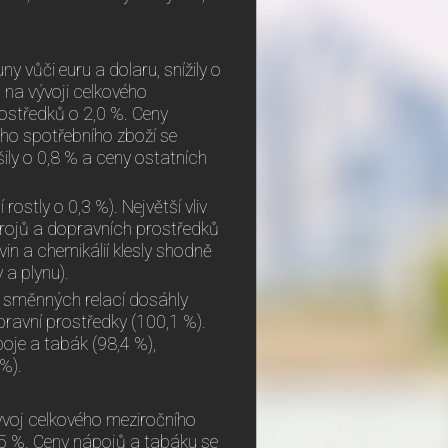
y vůči euru a dolaru, snížily o
l na vývoji celkového
ostředků o 2,0 %. Ceny
ého spotřebního zboží se
šily o 0,8 % a ceny ostatních
rostly o 0,3 %). Největší vliv
trojů a dopravních prostředků
vin a chemikálií klesly shodně
 a plynu).
 směnných relací dosáhly
pravní prostředky (100,1 %).
oje a tabák (98,4 %),
%).
 vývoj celkového meziročního
,5 %. Ceny nápojů a tabáku se