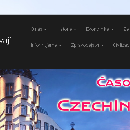
O nás
Historie
Ekonomika
Ze 
vají
Informujeme
Zpravodajství
Civiliza