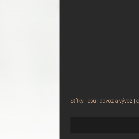
Štítky
:
čsú
|
dovoz a vývoz
|