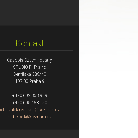
Kontakt
Časopis CzechIndustry
STUDIO P+P s.r.o
Semilská 389/40
197 00 Praha 9
+420 602 363 969
+420 605 463 150
petruzalek.redakce@seznam.cz,
redakce.k@seznam.cz