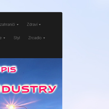
zahraničí
Zdraví
ce
Styl
Zrcadlo