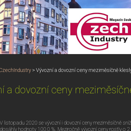
CzechIndustry
>
Vývozní a dovozní ceny meziměsíčně klesl
í a dovozní ceny meziměsíčně
V listopadu 2020 se vývozní i dovozní ceny meziměsíčně sníž
dosáhly hodnoty 100,0 %. Meziročně vývozní ceny rostly o 2,0