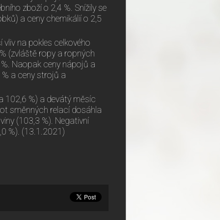
ního zboží o 2,4 %. Snížily se
bků) a ceny chemikálií o 2,5
ší vliv na pokles celkového
 % (zvláště ropy a ropných
,5 %. Naopak ceny nápojů a
 % a ceny strojů a
ta 102,6 %) a devátý měsíc
dnot směnných relací dosáhla
viny (103,3 %). Negativní
0 %). (13.1.2021)