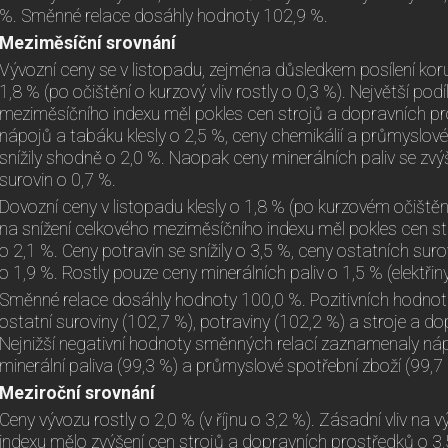
%. Směnné relace dosáhly hodnoty 102,9 %.
Meziměsíční srovnání
Vývozní ceny se v listopadu, zejména důsledkem posílení korun
1,8 % (po očištění o kurzový vliv rostly o 0,3 %). Největší podí
meziměsíčního indexu měl pokles cen strojů a dopravních pr
nápojů a tabáku klesly o 2,5 %, ceny chemikálií a průmyslov
snížily shodně o 2,0 %. Naopak ceny minerálních paliv se zvý
surovin o 0,7 %.
Dovozní ceny v listopadu klesly o 1,8 % (po kurzovém očištění 
na snížení celkového meziměsíčního indexu měl pokles cen s
o 2,1 %. Ceny potravin se snížily o 3,5 %, ceny ostatních suro
o 1,9 %. Rostly pouze ceny minerálních paliv o 1,5 % (elektřiny
Směnné relace dosáhly hodnoty 100,0 %. Pozitivních hodnot
ostatní suroviny (102,7 %), potraviny (102,2 %) a stroje a do
Nejnižší negativní hodnoty směnných relací zaznamenaly náp
minerální paliva (99,3 %) a průmyslové spotřební zboží (99,7 
Meziroční srovnání
Ceny vývozu rostly o 2,0 % (v říjnu o 3,2 %). Zásadní vliv na
indexu mělo zvýšení cen strojů a dopravních prostředků o 3