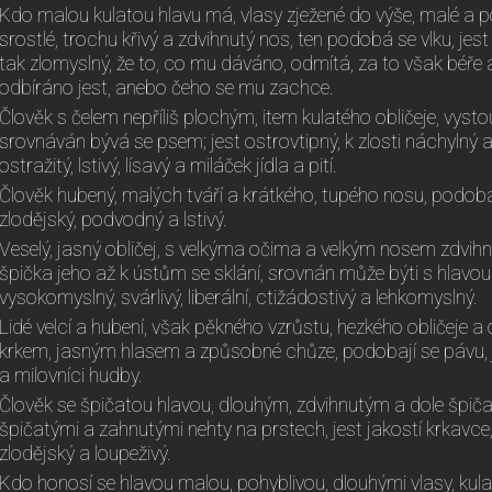
Kdo malou kulatou hlavu má, vlasy zježené do výše, malé a p
srostlé, trochu křivý a zdvihnutý nos, ten podobá se vlku, jest 
tak zlomyslný, že to, co mu dáváno, odmítá, za to však béře 
odbíráno jest, anebo čeho se mu zachce.
Člověk s čelem nepříliš plochým, item kulatého obličeje, vyst
srovnáván bývá se psem; jest ostrovtipný, k zlosti náchylný 
ostražitý, lstivý, lísavý a miláček jídla a pití.
Člověk hubený, malých tváří a krátkého, tupého nosu, podobá
zlodějský, podvodný a lstivý.
Veselý, jasný obličej, s velkýma očima a velkým nosem zdvih
špička jeho až k ústům se sklání, srovnán může býti s hlavou 
vysokomyslný, svárlivý, liberální, ctižádostivý a lehkomyslný.
Lidé velcí a hubení, však pěkného vzrůstu, hezkého obličeje a 
krkem, jasným hlasem a způsobné chůze, podobají se pávu, js
a milovníci hudby.
Člověk se špičatou hlavou, dlouhým, zdvihnutým a dole špič
špičatými a zahnutými nehty na prstech, jest jakostí krkavce, 
zlodějský a loupeživý.
Kdo honosí se hlavou malou, pohyblivou, dlouhými vlasy, ku