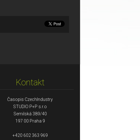
Kontakt
Časopis CzechIndustry
STUDIO P+P s.r.o
Semilská 389/40
197 00 Praha 9
+420 602 363 969