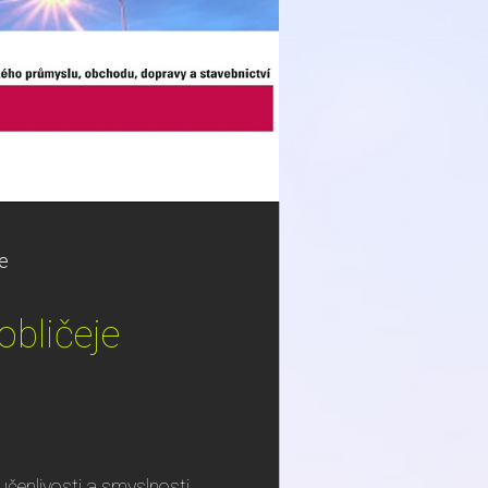
je
obličeje
eučenlivosti a smyslnosti.