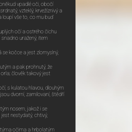
oněkud vpadlé oči, obočí
srdnatý, vzteklý, krvežíznivý a
a loupí vše to, co mu buď
ouplých očí a ostrého čichu
a snadno uražený, item
 se kočce a jest zlomyslný,
nutým a pak prohnutý, že
orla; člověk takový jest
očí, s kulatou hlavou, dlouhým
ou dvorní, zamilovaní, štědří
atým nosem, jakož i se
jest nestydatý, chtivý,
latýma očima a hrbolatým