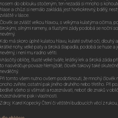
nosem do oblouku stočeným, ten nezadá si mnoho s kohoute
hlase a chůzi si nemálo zakládá; jest horkokrevný, bdělý, nes
zvláště v lásce.
Člověk se zvlášť velkou hlavou, s velkýma kulatýma očima,
širokými, silnými rameny, a tlustými zády podobá se noční sově
nevěrný.
Kdo má skoro úplně kulatou hlavu, kulaté svítivé oči, dlouhý a
krátké nohy, velké paty a široká šlapadla, podobá se huse a j
nevěrný, i není mu radno věřiti.
Vrásčitý obličej, tlusté velké tváře, krátký krk a široká záda př
to nasvědčuje povaze hlemýždě; člověk takový také skutečně j
nevděčný.
Při tomto všem nutno ovšem podotknouti, že mnohý člověk m
onoho zvířete, ostatní pak jiného druhého nebo třetího. Při po
bedlivě všeho si všímati a rozeznávati, neboť dle znaků v oblič
rozeznáváme pak i vlastnosti.
Zdroj: Karel Kopecký Čtení či věštění budoucích věcí z ruko