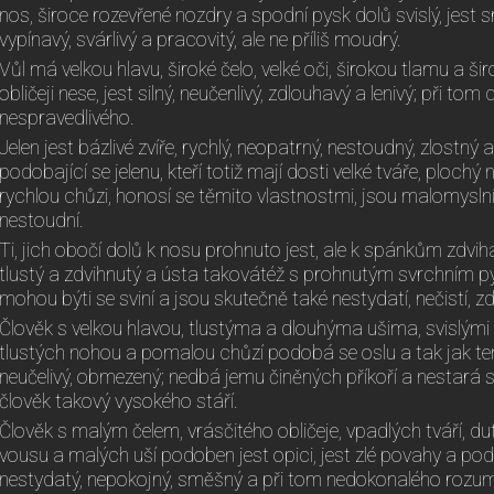
nos, široce rozevřené nozdry a spodní pysk dolů svislý, jest sr
vypínavý, svárlivý a pracovitý, ale ne příliš moudrý.
Vůl má velkou hlavu, široké čelo, velké oči, širokou tlamu a š
obličeji nese, jest silný, neučenlivý, zdlouhavý a lenivý; při tom
nespravedlivého.
Jelen jest bázlivé zvíře, rychlý, neopatrný, nestoudný, zlostný 
podobající se jelenu, kteří totiž mají dosti velké tváře, ploch
rychlou chůzi, honosí se těmito vlastnostmi, jsou malomyslní, 
nestoudní.
Ti, jich obočí dolů k nosu prohnuto jest, ale k spánkům zdvih
tlustý a zdvihnutý a ústa takovátéž s prohnutým svrchním p
mohou býti se sviní a jsou skutečně také nestydatí, nečistí, z
Člověk s velkou hlavou, tlustýma a dlouhýma ušima, svislými
tlustých nohou a pomalou chůzí podobá se oslu a tak jak ten
neučelivý, obmezený; nedbá jemu činěných příkoří a nestará s
člověk takový vysokého stáří.
Člověk s malým čelem, vrásčitého obličeje, vpadlých tváří, d
vousu a malých uší podoben jest opici, jest zlé povahy a pod
nestydatý, nepokojný, směšný a při tom nedokonalého rozu