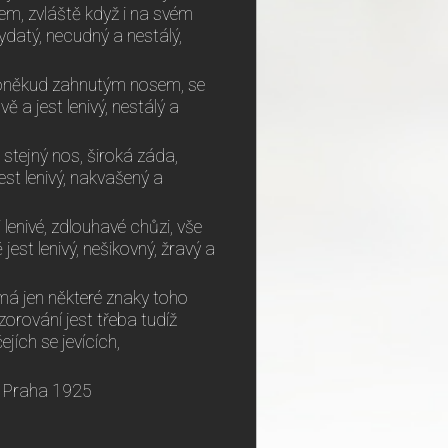
m, zvláště když i na svém
tydatý, necudný a nestálý,
 poněkud zahnutým nosem, se
 a jest lenivý, nestálý a
 stejný nos, široká záda,
est lenivý, nakvašený a
i lenivé, zdlouhavé chůzi, vše
est lenivý, nešikovný, žravý a
á jen některé znaky toho
zorování jest třeba tudíž
ejích se jevících,
u, Praha 1925