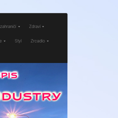
zahraničí
Zdraví
ce
Styl
Zrcadlo