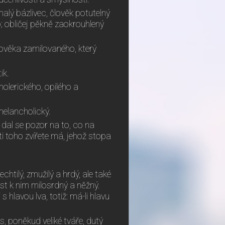
alý bázlivec, člověk potutelný
; obličej pěkně zaokrouhlený
člověka zamilovaného, který
ik.
holerického, opilého a
melancholický.
 dal se pozor na to, co na
i toho zvířete má, jehož stopa
echtilý, zmužilý a hrdý, ale také
jest k nim milosrdný a něžný.
s hlavou lva, totiž: má-li hlavu
, poněkud veliké tváře, dutý