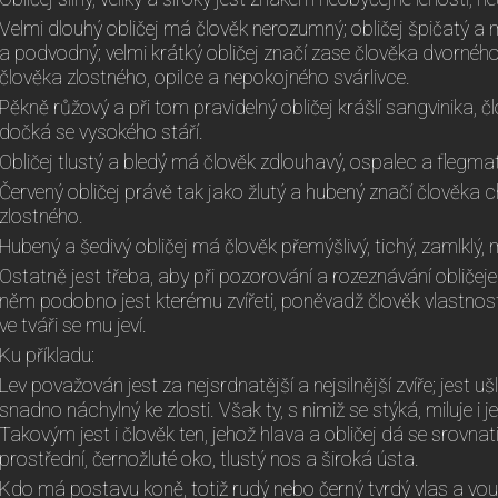
Velmi dlouhý obličej má člověk nerozumný; obličej špičatý a m
a podvodný; velmi krátký obličej značí zase člověka dvorného
člověka zlostného, opilce a nepokojného svárlivce.
Pěkně růžový a při tom pravidelný obličej krášlí sangvinika, 
dočká se vysokého stáří.
Obličej tlustý a bledý má člověk zdlouhavý, ospalec a flegmat
Červený obličej právě tak jako žlutý a hubený značí člověka c
zlostného.
Hubený a šedivý obličej má člověk přemýšlivý, tichý, zamlklý, 
Ostatně jest třeba, aby při pozorování a rozeznávání obličeje
něm podobno jest kterému zvířeti, poněvadž člověk vlastnost
ve tváři se mu jeví.
Ku příkladu:
Lev považován jest za nejsrdnatější a nejsilnější zvíře; jest ušl
snadno náchylný ke zlosti. Však ty, s nimiž se stýká, miluje i 
Takovým jest i člověk ten, jehož hlava a obličej dá se srovnati 
prostřední, černožluté oko, tlustý nos a široká ústa.
Kdo má postavu koně, totiž rudý nebo černý tvrdý vlas a vous