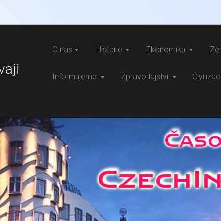
O nás
Historie
Ekonomika
Ze 
vají
Informujeme
Zpravodajství
Civiliza