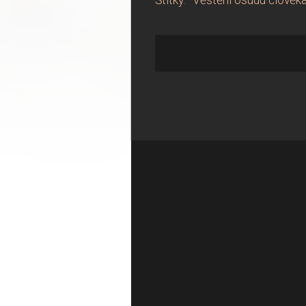
Štítky
:
Věštění osudu člověka