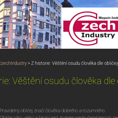
CzechIndustry
>
Z historie: Věštění osudu člověka dle obliče
rie: Věštění osudu člověka dle 
Pravidelný obličej značí člověka dobrého a rozumného.
Obličej silný, veliký a široký jest znakem neobyčejné lenosti, n