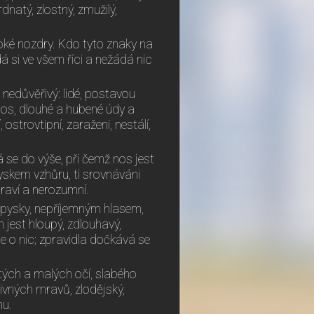
dnatý, zlostný, zmužilý,
iroké nozdry. Kdo tyto znaky na
 dá si ve všem říci a nežádá nic
a nedůvěřivý: lidé, postavou
ý nos, dlouhé a hubené údy a
ostrovtipní, zaraženi, nestálí,
á se do výše, při čemž nos jest
yskem vzhůru, ti srovnáváni
draví a nerozumní.
 pysky, nepříjemným hlasem,
 jest hloupý, zdlouhavý,
e o nic; zpravidla dočkává se
utých a malých očí, slabého
ivných mravů, zlodějský,
mu.