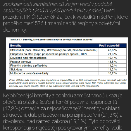
spokojenosti zaměstnanců se jim vrací v podobě
stabilnějších týmů a vyšší produktivity práce
,“ uvedl
prezident HK ČR Zdeněk Zajíček k výsledkům šetření, které
proběhlo mezi 576 firmami napříč regiony a odvětvími
ekonomiky.
Nejoblíbenější benefity z pohledu zaměstnanců ukazuje
otevřená otázka šetření: téměř polovina respondentů
(47,8 %) označila za nejoceňovanější benefity v oblasti
stravování, dále příspěvek na penzijní spoření (21,3 %) a
dovolenou nad rámec zákona (19,1 %). Tyto odpovědi
korespondují s nejčastěji poskytovanými benefity: vedle