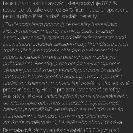
benefitů v oblasti stravování, které poskytuje 87,6 %
respondentů, také více než 84 % firem nabízí příspěvek na
penzijní připojištění a další sociální benefity.
„Zkušenosti firem potvrzují, že benefity fungují jako
klíčový motivační nástroj. Firmy jej často využívají
k tomu, aby posílily systém odměňování zaměstnanců
bez nutnosti zvyšovat základní mzdy. Pro některé z nich
totiž může být náročné s ohledem na ekonomickou
situaci a napjatý trh práce plně vyhovět mzdovým
požadavkům. Benefity proto představují kompromis
výhodný pro obě strany. Výsledky potvrzují, že dobře
nastavený balíček benefitů doplňuje mzdu a pomáhá
udržet spokojenost i motivaci lidí,“
vysvětlila předsedkyně
pracovní skupiny HK ČR pro zaměstnanecké benefity
Aneta Martišková.
„Ačkoliv příspěvek na stravování nebo
dovolená navíc patří mezi univerzálně nejoblíbenější
benefity, je rovněž klíčové přizpůsobit nabídku odměn
individuálnímu kontextu firmy – například věkové
struktuře zaměstnanců, lokalitě nebo oboru,“
dodává.
Bezmála dvě pětiny zaměstnavatelů (39,2 %) vnímají