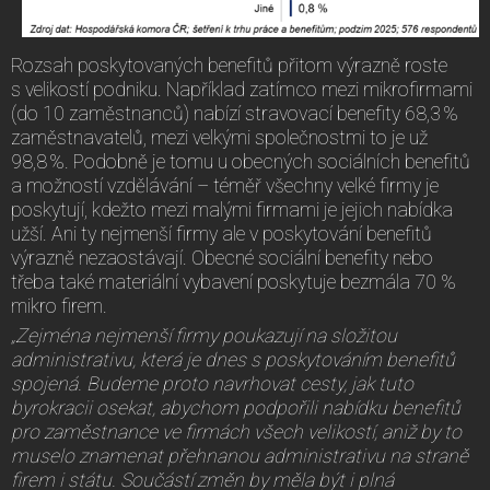
Rozsah poskytovaných benefitů přitom výrazně roste
s velikostí podniku. Například zatímco mezi mikrofirmami
(do 10 zaměstnanců) nabízí stravovací benefity 68,3 %
zaměstnavatelů, mezi velkými společnostmi to je už
98,8 %. Podobně je tomu u obecných sociálních benefitů
a možností vzdělávání – téměř všechny velké firmy je
poskytují, kdežto mezi malými firmami je jejich nabídka
užší. Ani ty nejmenší firmy ale v poskytování benefitů
výrazně nezaostávají. Obecné sociální benefity nebo
třeba také materiální vybavení poskytuje bezmála 70 %
mikro firem.
„Zejména nejmenší firmy poukazují na složitou
administrativu, která je dnes s poskytováním benefitů
spojená. Budeme proto navrhovat cesty, jak tuto
byrokracii osekat, abychom podpořili nabídku benefitů
pro zaměstnance ve firmách všech velikostí, aniž by to
muselo znamenat přehnanou administrativu na straně
firem i státu. Součástí změn by měla být i plná