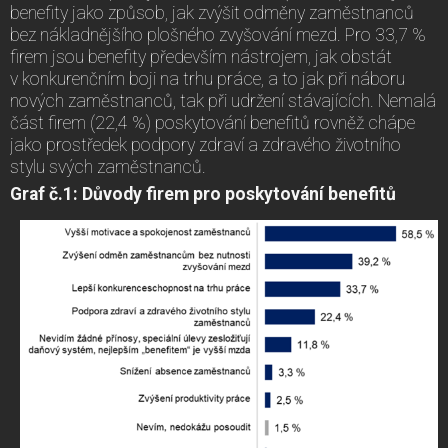
benefity jako způsob, jak zvýšit odměny zaměstnanců
bez nákladnějšího plošného zvyšování mezd. Pro 33,7 %
firem jsou benefity především nástrojem, jak obstát
v konkurenčním boji na trhu práce, a to jak při náboru
nových zaměstnanců, tak při udržení stávajících. Nemalá
část firem (22,4 %) poskytování benefitů rovněž chápe
jako prostředek podpory zdraví a zdravého životního
stylu svých zaměstnanců.
Graf č.1: Důvody firem pro poskytování benefitů