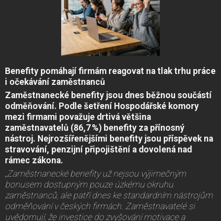
Benefity pomáhají firmám reagovat na tlak trhu práce
i očekávání zaměstnanců
Zaměstnanecké benefity jsou dnes běžnou součástí
odměňování. Podle šetření Hospodářské komory
mezi firmami považuje drtivá většina
zaměstnavatelů (86,7
%) benefity za p
řínosn
ý
n
ástroj. Nejroz
šířen
ěj
šími benefity jsou p
řísp
ěvek na
stravov
án
í, penzijn
í p
řipoji
št
ěn
í a dovolen
á nad
r
ámec z
ákona.
„
Zaměstnanecké benefity už nejsou výjimečným
bonusem dostupným pouze úzkému okruhu
zaměstnanců, ale patří dnes ke standardním nástrojům
odměňování v českých firmách. Zaměstnavatelé si
uvědomují, že investice do zvyšování motivace a