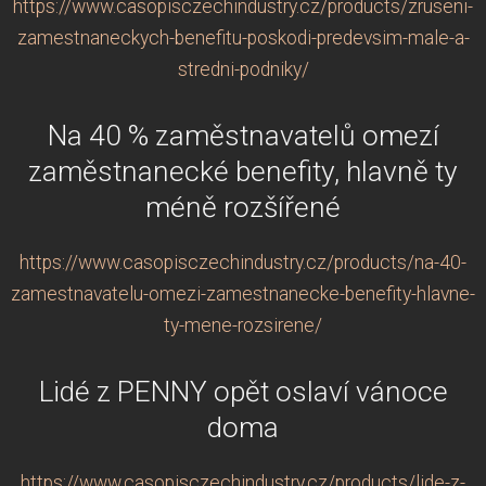
https://www.casopisczechindustry.cz/products/zruseni-
zamestnaneckych-benefitu-poskodi-predevsim-male-a-
stredni-podniky/
Na 40 % zaměstnavatelů omezí
zaměstnanecké benefity, hlavně ty
méně rozšířené
https://www.casopisczechindustry.cz/products/na-40-
zamestnavatelu-omezi-zamestnanecke-benefity-hlavne-
ty-mene-rozsirene/
Lidé z PENNY opět oslaví vánoce
doma
https://www.casopisczechindustry.cz/products/lide-z-