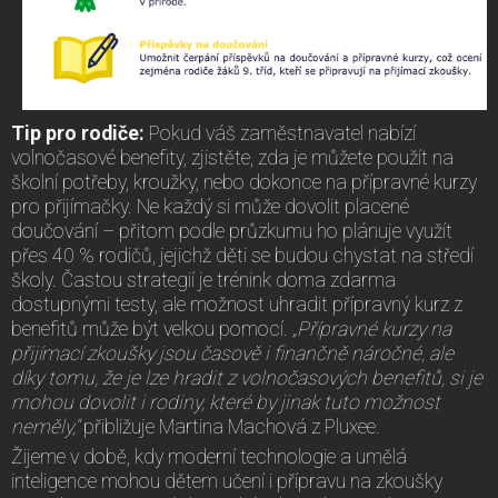
Tip pro rodiče:
Pokud váš zaměstnavatel nabízí
volnočasové benefity, zjistěte, zda je můžete použít na
školní potřeby, kroužky, nebo dokonce na přípravné kurzy
pro přijímačky. Ne každý si může dovolit placené
doučování – přitom podle průzkumu ho plánuje využít
přes 40 % rodičů, jejichž děti se budou chystat na středí
školy. Častou strategií je trénink doma zdarma
dostupnými testy, ale možnost uhradit přípravný kurz z
benefitů může být velkou pomocí.
„Přípravné kurzy na
přijímací zkoušky jsou časově i finančně náročné, ale
díky tomu, že je lze hradit z volnočasových benefitů, si je
mohou dovolit i rodiny, které by jinak tuto možnost
neměly,“
přibližuje Martina Machová z Pluxee.
Žijeme v době, kdy moderní technologie a umělá
inteligence mohou dětem učení i přípravu na zkoušky