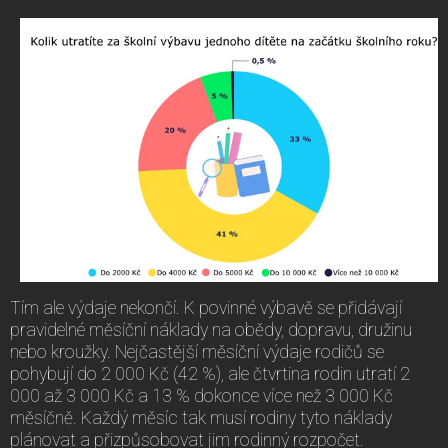
Tím ale výdaje nekončí. K povinné výbavě se přidávají
pravidelné měsíční náklady na obědy, dopravu, družinu
nebo kroužky. Nejčastější měsíční výdaje rodičů se
pohybují do 2 000 Kč (42 %), ale čtvrtina rodin utratí 2
000 až 3 000 Kč a 13 % dokonce více než 3 000 Kč
měsíčně. Každý měsíc tak musí rodiny tyto náklady
plánovat a přizpůsobovat jim rodinný rozpočet.