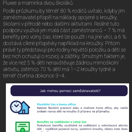
Pluxee a maminka dvou školáků.
Podle průzkumu by téměř 80 % rodičů uvítalo, kdyby jim
zaměstnavatel přispěl na náklady spojené s kroužky,
školami v přírodě nebo dalšími aktivitami. Reálně tuto
podporu využívá jen malá část zaměstnanců – 7 % má
benefity pro volný čas, které lze použít i na jiné věci, a 6 %
dostává cílené příspěvky například na kroužky. Přitom
právě ty představují pro rodiny největší položku a děti se
bez nich ochuzují o rozvoj a zážitky. Smutným faktem je,
že více než 5 % dětí nenavštěvuje žádnou mimoškolní
aktivitu, zatímco 70 % dětí má 1–2 kroužky týdně a
téměř čtvrtina dokonce 3–4.