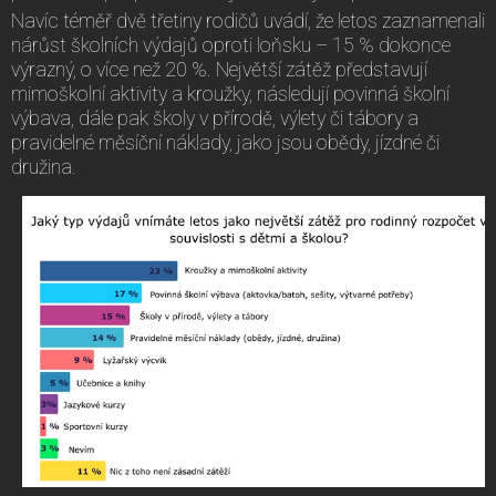
Navíc téměř dvě třetiny rodičů uvádí, že letos zaznamenali
nárůst školních výdajů oproti loňsku – 15 % dokonce
výrazný, o více než 20 %. Největší zátěž představují
mimoškolní aktivity a kroužky, následují povinná školní
výbava, dále pak školy v přírodě, výlety či tábory a
pravidelné měsíční náklady, jako jsou obědy, jízdné či
družina.