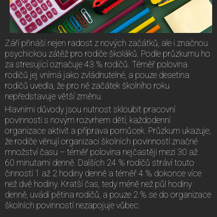
Září přináší nejen radost z nových začátků, ale i značnou
psychickou zátěž pro rodiče školáků. Podle průzkumu ho
za stresující označuje 43 % rodičů. Téměř polovina
rodičů jej vnímá jako zvládnutelné, a pouze desetina
rodičů uvedla, že pro ně začátek školního roku
nepředstavuje větší změnu.
Hlavními důvody jsou nutnost skloubit pracovní
povinnosti s novým rozvrhem dětí, každodenní
organizace aktivit a příprava pomůcek. Průzkum ukazuje,
že rodiče věnují organizaci školních povinností značné
množství času – téměř polovina nejčastěji mezi 30 až
60 minutami denně. Dalších 24 % rodičů stráví touto
činností 1 až 2 hodiny denně a téměř 4 % dokonce více
než dvě hodiny. Kratší čas, tedy méně než půl hodiny
denně, uvádí pětina rodičů, a pouze 2 % se do organizace
školních povinností nezapojuje vůbec.