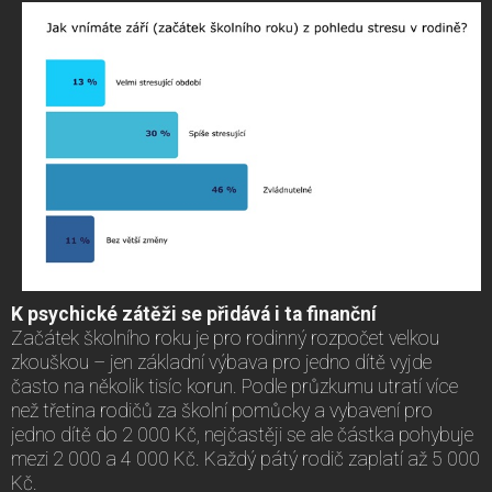
K psychické zátěži se přidává i ta finanční
Začátek školního roku je pro rodinný rozpočet velkou
zkouškou – jen základní výbava pro jedno dítě vyjde
často na několik tisíc korun. Podle průzkumu utratí více
než třetina rodičů za školní pomůcky a vybavení pro
jedno dítě do 2 000 Kč, nejčastěji se ale částka pohybuje
mezi 2 000 a 4 000 Kč. Každý pátý rodič zaplatí až 5 000
Kč.