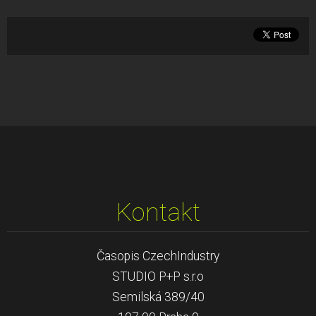
Kontakt
Časopis CzechIndustry
STUDIO P+P s.r.o
Semilská 389/40