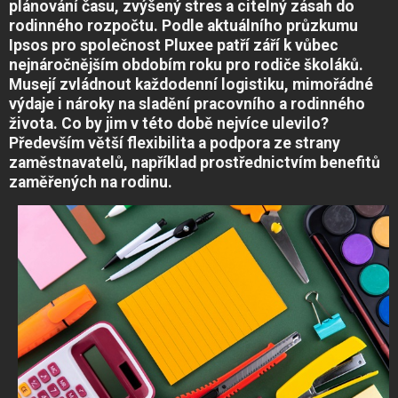
plánování času, zvýšený stres a citelný zásah do
rodinného rozpočtu. Podle aktuálního průzkumu
Ipsos pro společnost Pluxee patří září k vůbec
nejnáročnějším obdobím roku pro rodiče školáků.
Musejí zvládnout každodenní logistiku, mimořádné
výdaje i nároky na sladění pracovního a rodinného
života. Co by jim v této době nejvíce ulevilo?
Především větší flexibilita a podpora ze strany
zaměstnavatelů, například prostřednictvím benefitů
zaměřených na rodinu.