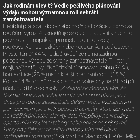
Jak rodinám ulevit? Vedle pečlivého plánování
výdajů mohou významnou roli sehrát i
zaměstnavatelé
Flexibilní pracovní doba nebo možnost práce z domova
rodičům výrazně usnadňuje skloubit pracovní a rodinné
povinnosti – například při nástupech do školy,
rodičovských schůzkách nebo nečekaných událostech.
Přesto téměř 44 % rodičů uvádí, že nemá žádnou
podobnou výhodu ze strany zaměstnavatele. Ti, kteří ji
mají, nejčastěji využívají flexibilní pracovní dobu (34 %),
home office (28 %) nebo kratší pracovní dobu (15 %).
Pouze 14 % rodičů má k dispozici volné dny například při
nástupu dítěte do školy.
„Z vlastní zkušenosti vím, že
flexibilní pracovní doba a možnost home office jsou
dnes pro rodiče zásadní, ale dalším velmi významným
pomocníkem jsou volnočasové benefity, které lze využít
na vzdělávání nebo aktivity dětí. Příspěvky na kroužky,
sportovní kurzy, letní tábory nebo dokonce přípravné
kurzy na přijímací zkoušky mohou výrazně ulevit
rodinnému rozpočtu,“
říká Martina Machová, HR ředitelka