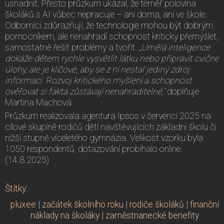
usnadnit. Přesto průzkum ukázal, že téměř polovina
školáků s AI vůbec nepracuje – ani doma, ani ve škole.
Odborníci zdůrazňují, že technologie mohou být dobrým
pomocníkem, ale nenahradí schopnost kriticky přemýšlet,
samostatně řešit problémy a tvořit.
„Umělá inteligence
dokáže dětem rychle vysvětlit látku nebo připravit cvičné
úlohy, ale je klíčové, aby se z ní nestal jediný zdroj
informací. Rozvoj kritického myšlení a schopnost
ověřovat si fakta zůstávají nenahraditelné,“
doplňuje
Martina Machová.
Průzkum realizovala agentura Ipsos v červenci 2025 na
cílové skupině rodičů dětí navštěvujících základní školu či
nižší stupně víceletého gymnázia. Velikost vzorku byla
1050 respondentů, dotazování probíhalo online.
(14.8.2025)
Štítky
:
pluxee
|
začátek školního roku
|
rodiče školáků
|
finanční
náklady na školáky
|
zaměstnanecké benefity