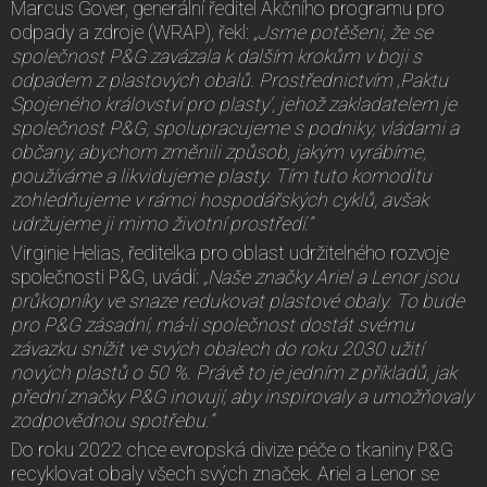
Marcus Gover, generální ředitel Akčního programu pro
odpady a zdroje (WRAP), řekl:
„Jsme potěšeni, že se
společnost P&G zavázala k dalším krokům v boji s
odpadem z plastových obalů. Prostřednictvím ‚Paktu
Spojeného království pro plasty‘, jehož zakladatelem je
společnost P&G, spolupracujeme s podniky, vládami a
občany, abychom změnili způsob, jakým vyrábíme,
používáme a likvidujeme plasty. Tím tuto komoditu
zohledňujeme v rámci hospodářských cyklů, avšak
udržujeme ji mimo životní prostředí.“
Virginie Helias, ředitelka pro oblast udržitelného rozvoje
společnosti P&G, uvádí:
„Naše značky Ariel a Lenor jsou
průkopníky ve snaze redukovat plastové obaly. To bude
pro P&G zásadní, má-li společnost dostát svému
závazku snížit ve svých obalech do roku 2030 užití
nových plastů o 50 %. Právě to je jedním z příkladů, jak
přední značky P&G inovují, aby inspirovaly a umožňovaly
zodpovědnou spotřebu.”
Do roku 2022 chce evropská divize péče o tkaniny P&G
recyklovat obaly všech svých značek. Ariel a Lenor se