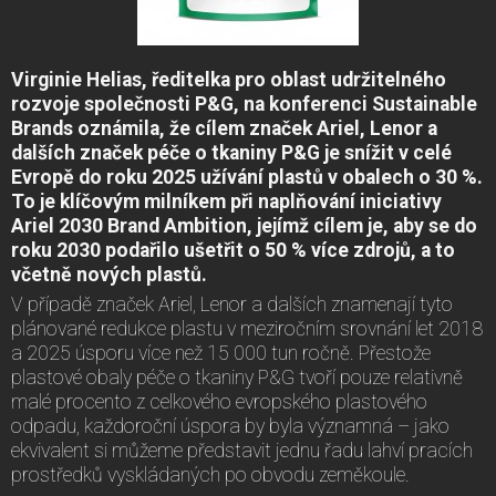
Virginie Helias, ředitelka pro oblast udržitelného
rozvoje společnosti P&G, na konferenci Sustainable
Brands oznámila, že cílem značek Ariel, Lenor a
dalších značek péče o tkaniny P&G je snížit v celé
Evropě do roku 2025 užívání plastů v obalech o 30 %.
To je klíčovým milníkem při naplňování iniciativy
Ariel 2030 Brand Ambition, jejímž cílem je, aby se do
roku 2030 podařilo ušetřit o 50 % více zdrojů, a to
včetně nových plastů.
V případě značek Ariel, Lenor a dalších znamenají tyto
plánované redukce plastu v meziročním srovnání let 2018
a 2025 úsporu více než 15 000 tun ročně. Přestože
plastové obaly péče o tkaniny P&G tvoří pouze relativně
malé procento z celkového evropského plastového
odpadu, každoroční úspora by byla významná – jako
ekvivalent si můžeme představit jednu řadu lahví pracích
prostředků vyskládaných po obvodu zeměkoule.