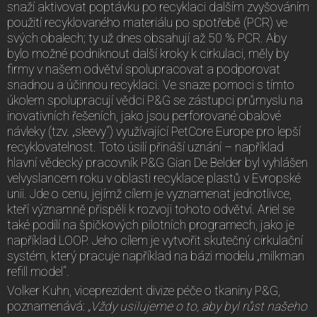
snaží aktivovat poptávku po recyklaci dalším zvyšováním
použití recyklovaného materiálu po spotřebě (PCR) ve
svých obalech; ty už dnes obsahují až 50 % PCR. Aby
bylo možné podniknout další kroky k cirkulaci, měly by
firmy v našem odvětví spolupracovat a podporovat
snadnou a účinnou recyklaci. Ve snaze pomoci s tímto
úkolem spolupracují vědci P&G se zástupci průmyslu na
inovativních řešeních, jako jsou perforované obalové
návleky (tzv. „sleevy“) využívající PetCore Europe pro lepší
recyklovatelnost. Toto úsilí přináší uznání – například
hlavní vědecký pracovník P&G Gian De Belder byl vyhlášen
velvyslancem roku v oblasti recyklace plastů v Evropské
unii. Jde o cenu, jejímž cílem je vyznamenat jednotlivce,
kteří významně přispěli k rozvoji tohoto odvětví. Ariel se
také podílí na špičkových pilotních programech, jako je
například LOOP. Jeho cílem je vytvořit skutečný cirkulační
systém, který pracuje například na bázi modelu „milkman
refill model“.
Volker Kuhn, viceprezident divize péče o tkaniny P&G,
poznamenává:
„Vždy usilujeme o to, aby byl růst našeho