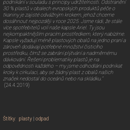
podnikání v souladu s principy udržitelnosti. Odstranění
30 % plastů v obalech evropských produktů péče o
tkaniny je zajisté odvážným krokem, jehož chceme
dosáhnout nejpozději v roce 2025. Jsme rádi, že stále
více spotřebitelů volí naše kapsle Ariel. Ty jsou
nejkompaktnějším pracím prostředkem, který nabízíme.
Kapsle vyžadují méně plastových obalů na jedno praní a
zároveň dodávají potřebné množství čisticího
prostředku, čímž se zabrání plýtvání a nadměrnému
dávkování. Řešení problematiky plastů je na
odpovědnosti každého – my jsme odhodláni podnikat
kroky k cirkulaci, aby se žádný plast z obalů našich
značek nedostal do oceánů nebo na skládku.“
(24.4.2019)
Štítky
:
plasty
|
odpad