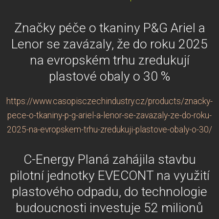
Značky péče o tkaniny P&G Ariel a
Lenor se zavázaly, že do roku 2025
na evropském trhu zredukují
plastové obaly o 30 %
https://www.casopisczechindustry.cz/products/znacky-
pece-o-tkaniny-p-g-ariel-a-lenor-se-zavazaly-ze-do-roku-
2025-na-evropskem-trhu-zredukuji-plastove-obaly-o-30/
C-Energy Planá zahájila stavbu
pilotní jednotky EVECONT na využití
plastového odpadu, do technologie
budoucnosti investuje 52 milionů