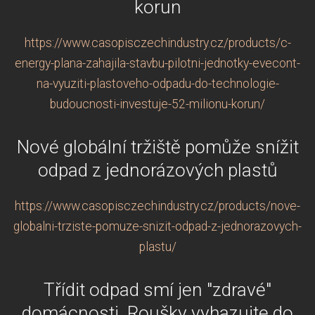
korun
https://www.casopisczechindustry.cz/products/c-
energy-plana-zahajila-stavbu-pilotni-jednotky-evecont-
na-vyuziti-plastoveho-odpadu-do-technologie-
budoucnosti-investuje-52-milionu-korun/
Nové globální tržiště pomůže snížit
odpad z jednorázových plastů
https://www.casopisczechindustry.cz/products/nove-
globalni-trziste-pomuze-snizit-odpad-z-jednorazovych-
plastu/
Třídit odpad smí jen "zdravé"
domácnosti. Roušky vyhazujte do