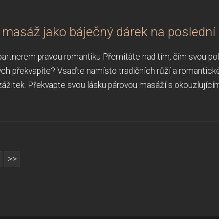
masáž jako báječný dárek na poslední c
s partnerem pravou romantiku Přemítáte nad tím, čím svou po
ch překvapíte? Vsaďte namísto tradičních růží a romantické
zážitek. Překvapte svou lásku párovou masáží s okouzlujícím
>>