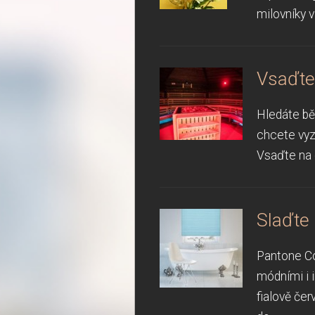
milovníky v
Vsaďte 
Hledáte bě
chcete vyz
Vsaďte na o
Slaďte 
Pantone Co
módními i i
fialově čer