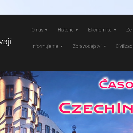
O nás
Historie
Ekonomika
Ze 
vají
Informujeme
Zpravodajství
Civiliza