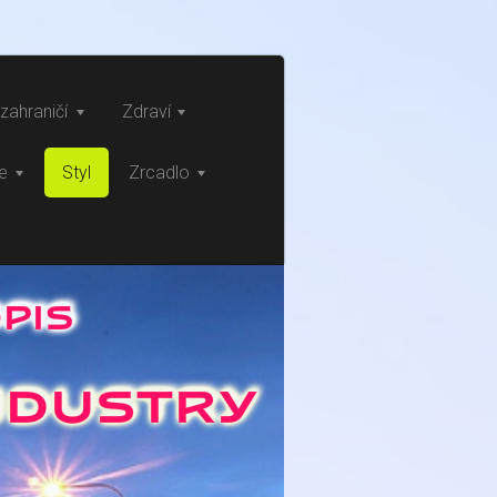
zahraničí
Zdraví
ce
Styl
Zrcadlo