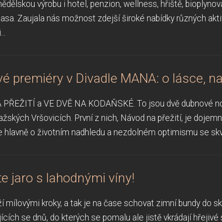
ědělskou výrobu i hotel, penzion, wellness, hřiště, bioplyno
asa. Zaujala nás možnost zdejší široké nabídky různých aktiv
..
 premiéry v Divadle MANA: o lásce, nadě
ŘEŽITÍ a VE DVĚ NA KODAŇSKÉ. To jsou dvě dubnové novin
ských Vršovicích. První z nich, Návod na přežití, je dojemn
e hlavně o životním nadhledu a nezdolném optimismu se skv
jte jaro s lahodnými víny!
ží mílovými kroky, a tak je na čase schovat zimní bundy do skř
jících se dnů, do kterých se pomalu ale jistě vkrádají hřejivé