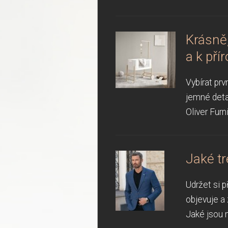
Krásně,
a k pří
Vybírat prv
jemné deta
Oliver Furn
Jaké t
Udržet si 
objevuje a 
Jaké jsou m