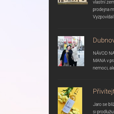
vlastní zem
prodejna m
Vyzpovídali.
Dubnové
NÁVOD NA P
MANA v praž
nemoci, al
Přivíte
Jaro se blí
si prodlužu