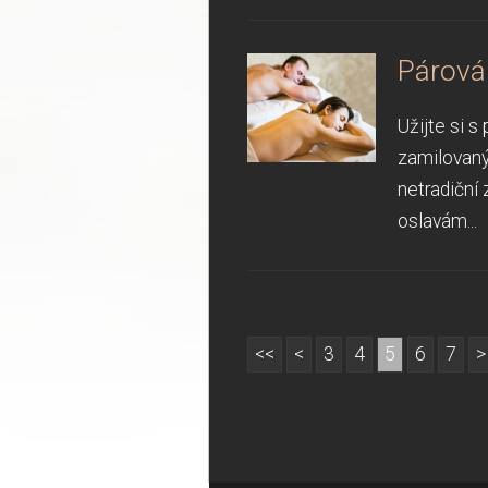
Párová 
Užijte si 
zamilovaný
netradiční 
oslavám...
<<
<
3
4
5
6
7
>