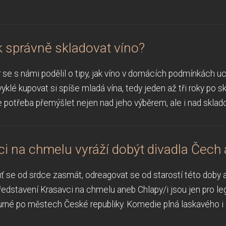
ak správně skladovat víno?
se s námi podělil o tipy, jak víno v domácích podmínkách uch
yklé kupovat si spíše mladá vína, tedy jeden až tři roky po skl
e potřeba přemýšlet nejen nad jeho výběrem, ale i nad sklado
i na chmelu vyráží dobýt divadla Čech 
uť se od srdce zasmát, odreagovat se od starostí této doby a
ředstavení Krasavci na chmelu aneb Chlapy/i jsou jen pro legr
 turné po městech České republiky. Komedie plná laskavého i