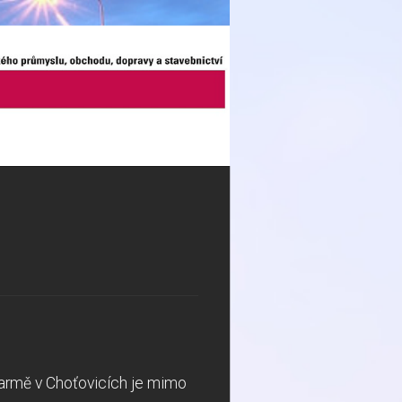
farmě v Choťovicích je mimo