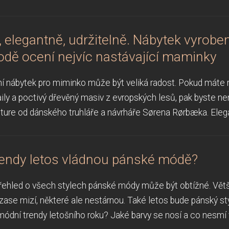
 elegantně, udržitelně. Nábytek vyrobe
rodě ocení nejvíc nastávající maminky
ní nábytek pro miminko může být veliká radost. Pokud máte rá
ily a poctivý dřevěný masiv z evropských lesů, pak byste n
iture od dánského truhláře a návrháře Sørena Rørbæka. Elegan
rendy letos vládnou pánské módě?
přehled o všech stylech pánské módy může být obtížné. Větši
zase mizí, některé ale nestárnou. Také letos bude pánský st
ódní trendy letošního roku? Jaké barvy se nosí a co nesmí v 