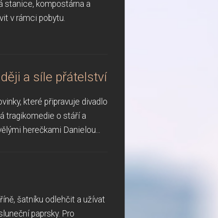
vá stanice, kompostárna a
it v rámci pobytu.
ji a síle přátelství
ky, které připravuje divadlo
á tragikomedie o stáří a
ělými herečkami Danielou...
íně, šatníku odlehčit a užívat
 sluneční paprsky. Pro