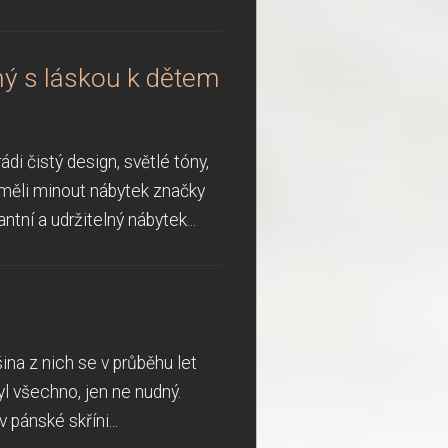
ný s láskou k dětem
di čistý design, světlé tóny,
eměli minout nábytek značky
tní a udržitelný nábytek...
na z nich se v průběhu let
yl všechno, jen ne nudný.
pánské skříni...