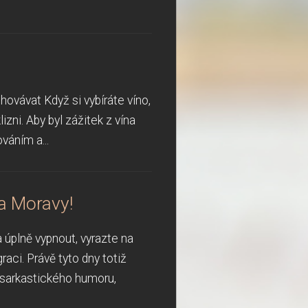
ovávat Když si vybíráte víno,
izni. Aby byl zážitek z vína
váním a...
a Moravy!
 úplně vypnout, vyrazte na
aci. Právě tyto dny totiž
 sarkastického humoru,