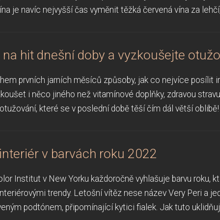
ína je navíc nejvyšší čas vyměnit těžká červená vína za lehčí, 
na hit dnešní doby a vyzkoušejte otužo
hem prvních jarních měsíců způsoby, jak co nejvíce posílit 
koušet i něco jiného než vitamínové doplňky, zdravou strav
tužování, které se v poslední době těší čím dál větší oblibě!
interiér v barvách roku 2022
lor Institut v New Yorku každoročně vyhlašuje barvu roku, k
nteriérovými trendy. Letošní vítěz nese název Very Peri a j
veným podtónem, připomínající kytici fialek. Jak tuto uklidňu