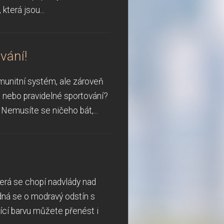
která jsou...
vání!
imunitní systém, ale zároveň
u nebo pravidelné sportování?
 Nemusíte se ničeho bát,...
terá se chopí nadvlády nad
edná se o modravý odstín s
jící barvu můžete přenést i