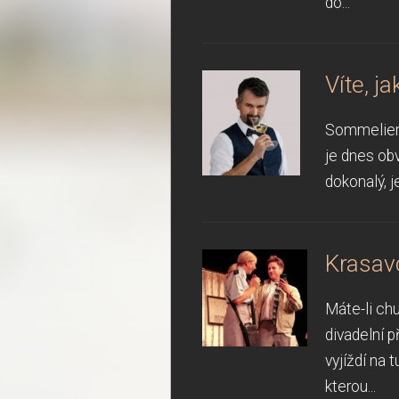
do...
Víte, j
Sommelier 
je dnes obv
dokonalý, j
Krasavc
Máte-li ch
divadelní p
vyjíždí na
kterou...