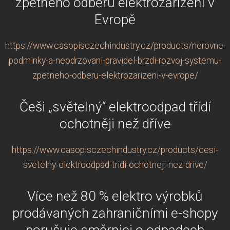
zpětného odběru elektrozařízení v
Evropě
https://www.casopisczechindustry.cz/products/nerovne-
podminky-a-neodrzovani-pravidel-brzdi-rozvoj-systemu-
zpetneho-odberu-elektrozarizeni-v-evrope/
Češi „světelný“ elektroodpad třídí
ochotněji než dříve
https://www.casopisczechindustry.cz/products/cesi-
svetelny-elektroodpad-tridi-ochotneji-nez-drive/
Více než 80 % elektro výrobků
prodávaných zahraničními e-shopy
porušuje směrnici o odpadech