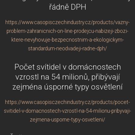
řádně DPH
https://www.casopisczechindustry.cz/products/vazny-
problem-zahranicnich-on-line-prodejcu-nabizeji-zbozi-
ktere-nevyhovuje-bezpecnostnim-a-ekologickym-
standardum-neodvadeji-radne-dph/
Počet svítidel v domácnostech
vzrostl na 54 milionů, přibývají
zejména úsporné typy osvětlení
https://www.casopisczechindustry.cz/products/pocet-
svitidel-v-domacnostech-vzrostl-na-54-milionu-pribyvaji-
zejmena-usporne-typy-osvetleni/