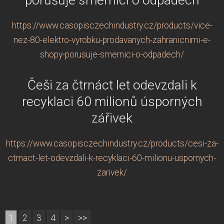
https://www.casopisczechindustry.cz/products/vice-
nez-80-elektro-vyrobku-prodavanych-zahranicnimi-e-
shopy-porusuje-smernici-o-odpadech/
Češi za čtrnáct let odevzdali k
recyklaci 60 milionů úsporných
zářivek
https://www.casopisczechindustry.cz/products/cesi-za-
ctrnact-let-odevzdali-k-recyklaci-60-milionu-uspornych-
zarivek/
1
2
3
4
>
>>