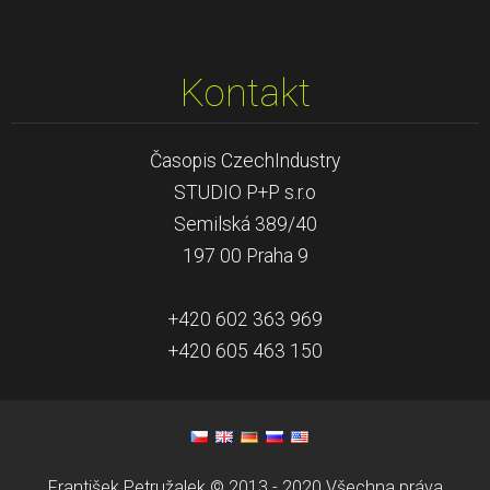
Kontakt
Časopis CzechIndustry
STUDIO P+P s.r.o
Semilská 389/40
197 00 Praha 9
+420 602 363 969
+420 605 463 150
František Petružalek © 2013 - 2020 Všechna práva