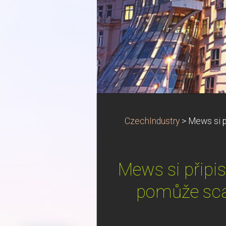
CzechIndustry
>
Mews si p
Mews si připis
pomůže scal