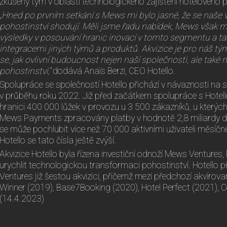
zkušený tým v oblasti technologického zajištění hotelového 
„Hned po prvním setkání s Mews mi bylo jasné, že se naše 
pohostinství shodují. Měli jsme řadu nabídek, Mews však 
výsledky v posouvání hranic inovací v tomto segmentu a t
integracemi jiných týmů a produktů. Akvizice je pro náš tým 
se, jak ovlivní budoucnost nejen naší společnosti, ale také 
pohostinství,“
dodává Anaïs Berzi, CEO Hotello.
Spolupráce se společností Hotello přichází v návaznosti na 
v průběhu roku 2022. Již před začátkem spolupráce s Hotel
hranici 400 000 lůžek v provozu u 3 500 zákazníků, u kterýc
Mews Payments zpracovány platby v hodnotě 2,8 miliardy d
se může pochlubit více než 70 000 aktivními uživateli měsíč
Hotello se tato čísla ještě zvýší.
Akvizice Hotello byla řízena investiční odnoží Mews Ventures,
urychlit technologickou transformaci pohostinství. Hotello
Ventures již šestou akvizici, přičemž mezi předchozí akvírova
Winner (2019), Base7Booking (2020), Hotel Perfect (2021), 
(14.4.2023)