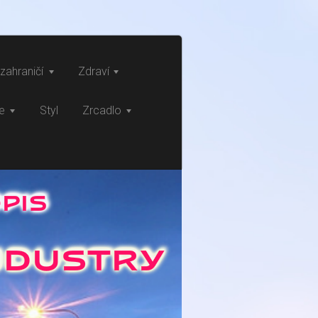
zahraničí
Zdraví
ce
Styl
Zrcadlo