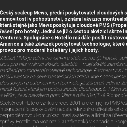
Český scaleup Mews, přední poskytovatel cloudových 
nemovitostí v pohostinství, oznámil akvizici montreals
která stejně jako Mews poskytuje cloudové PMS (Prop
řešení pro hotely. Jedná se již o šestou akvizici skrze
Ventures. Spolupráce s Hotello má dále posílit růstovo
Americe a také závazek poskytovat technologie, které 
provoz pro moderní hoteliéry i jejich hosty.
„Oblast PMS je velmi inovativní a stále se rozvíjí. Hotello s
jsou pro nás v rámci akvizic důležité – mají skvělé zaměst
nadšení pro moderní hotelové technologie. Partnerství s H
další investici na severoamerických trzích, kde pozorujeme
cloudových a autonomních technologií. Zároveň vidíme, že 
hledá řešení, která jim budou sloužit dlouhodobě. Těším se
a věřím, že si navzájem pomůžeme dále růst,“
říká Richard V
Společnost Hotello vznikla v roce 2001 a cílem jejího PMS ř
integracemi je poskytování nadstandardního uživatelského 
bezproblémovou komunikaci mezi systémy a lidmi za účelem e
správy. Hotello má více než 500 zákazníků v Kanadě a Spojen