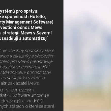
systémů pro správu
ké společnosti Hotello,
erty Management Software)
 investiční odnož Mews
u strategii Mews v Severní
usnadňují a automatizují
plňuje všechny podmínky, které
nance a zákazníky a především
otello pro Mews představuje
 neustálé masivní zavádění
řada značek v pohostinství
 na spolupráci s Hotello
altr, zakladatel Mews.
ešení s neomezenými
zážitku. Software umožňuje
fektivnější a snadnější
ých státech, o které se stará