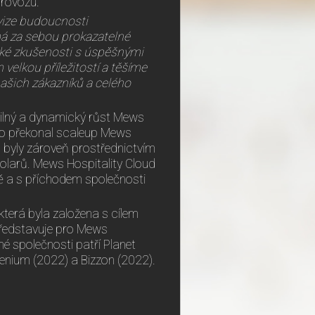
provozu.
vize budoucnosti
má za sebou prokazatelné
aké zkušenosti s úspěšnými
velkou příležitostí a těšíme
našich zákazníků a celého
silný a dynamický růst Mews
lo překonal scaleup Mews
h byly zároveň prostřednictvím
olarů. Mews Hospitality Cloud
ně a s příchodem společnosti
 která byla založena s cílem
 představuje pro Mews
né společnosti patří Planet
Cenium (2022) a Bizzon (2022).