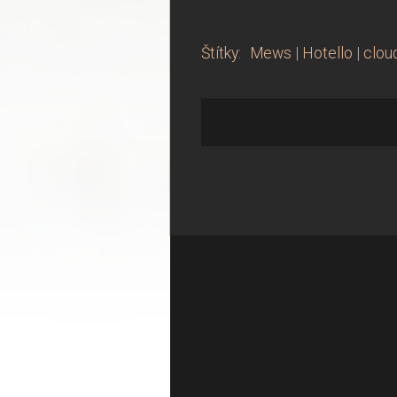
Štítky
:
Mews
|
Hotello
|
clou