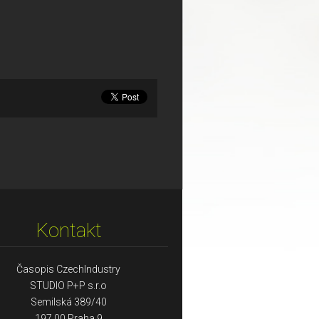
Kontakt
Časopis CzechIndustry
STUDIO P+P s.r.o
Semilská 389/40
197 00 Praha 9