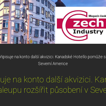
řipisuje na konto další akvizici. Kanadské Hotello pomůže s
Severní Americe
uje na konto další akvizici. K
eupu rozšířit působení v Sev