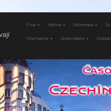
O nás
Historie
Ekonomika
Ze 
vají
Informujeme
Zpravodajství
Civiliza