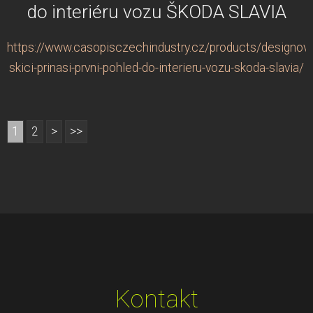
do interiéru vozu ŠKODA SLAVIA
https://www.casopisczechindustry.cz/products/designov
skici-prinasi-prvni-pohled-do-interieru-vozu-skoda-slavia/
1
2
>
>>
Kontakt