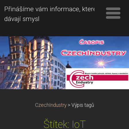
Přinášíme vám informace, které
dávají smysl
CzechIndustry
>
Výpis tagů
Štítek: IoT