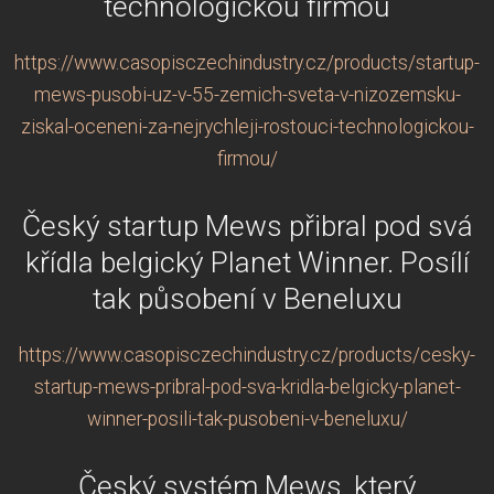
technologickou firmou
https://www.casopisczechindustry.cz/products/startup-
mews-pusobi-uz-v-55-zemich-sveta-v-nizozemsku-
ziskal-oceneni-za-nejrychleji-rostouci-technologickou-
firmou/
Český startup Mews přibral pod svá
křídla belgický Planet Winner. Posílí
tak působení v Beneluxu
https://www.casopisczechindustry.cz/products/cesky-
startup-mews-pribral-pod-sva-kridla-belgicky-planet-
winner-posili-tak-pusobeni-v-beneluxu/
Český systém Mews, který