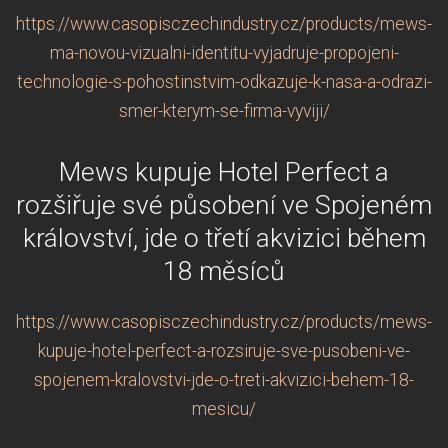
https://www.casopisczechindustry.cz/products/mews-
ma-novou-vizualni-identitu-vyjadruje-propojeni-
technologie-s-pohostinstvim-odkazuje-k-nasa-a-odrazi-
smer-kterym-se-firma-vyviji/
Mews kupuje Hotel Perfect a
rozšiřuje své působení ve Spojeném
království, jde o třetí akvizici během
18 měsíců
https://www.casopisczechindustry.cz/products/mews-
kupuje-hotel-perfect-a-rozsiruje-sve-pusobeni-ve-
spojenem-kralovstvi-jde-o-treti-akvizici-behem-18-
mesicu/