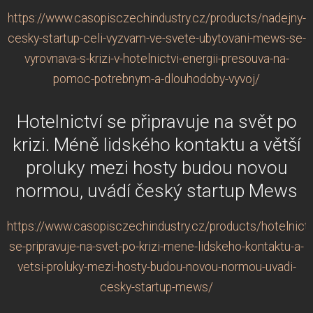
https://www.casopisczechindustry.cz/products/nadejny-
cesky-startup-celi-vyzvam-ve-svete-ubytovani-mews-se-
vyrovnava-s-krizi-v-hotelnictvi-energii-presouva-na-
pomoc-potrebnym-a-dlouhodoby-vyvoj/
Hotelnictví se připravuje na svět po
krizi. Méně lidského kontaktu a větší
proluky mezi hosty budou novou
normou, uvádí český startup Mews
https://www.casopisczechindustry.cz/products/hotelnictv
se-pripravuje-na-svet-po-krizi-mene-lidskeho-kontaktu-a-
vetsi-proluky-mezi-hosty-budou-novou-normou-uvadi-
cesky-startup-mews/