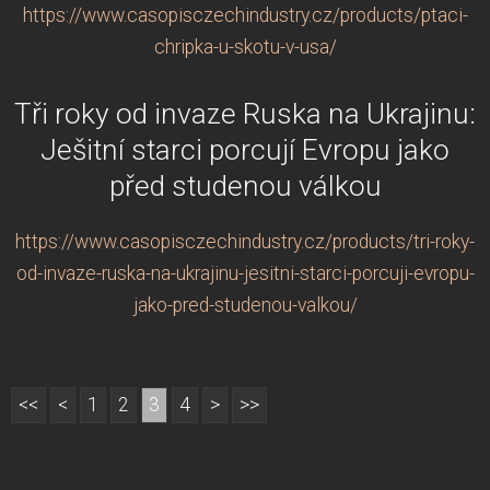
https://www.casopisczechindustry.cz/products/ptaci-
chripka-u-skotu-v-usa/
Tři roky od invaze Ruska na Ukrajinu:
Ješitní starci porcují Evropu jako
před studenou válkou
https://www.casopisczechindustry.cz/products/tri-roky-
od-invaze-ruska-na-ukrajinu-jesitni-starci-porcuji-evropu-
jako-pred-studenou-valkou/
<<
<
1
2
3
4
>
>>