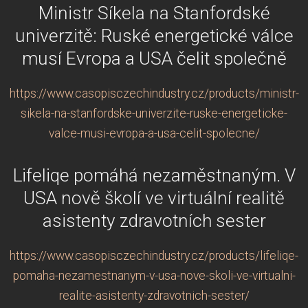
Ministr Síkela na Stanfordské
univerzitě: Ruské energetické válce
musí Evropa a USA čelit společně
https://www.casopisczechindustry.cz/products/ministr-
sikela-na-stanfordske-univerzite-ruske-energeticke-
valce-musi-evropa-a-usa-celit-spolecne/
Lifeliqe pomáhá nezaměstnaným. V
USA nově školí ve virtuální realitě
asistenty zdravotních sester
https://www.casopisczechindustry.cz/products/lifeliqe-
pomaha-nezamestnanym-v-usa-nove-skoli-ve-virtualni-
realite-asistenty-zdravotnich-sester/