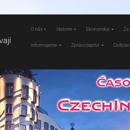
O nás
Historie
Ekonomika
Ze 
vají
Informujeme
Zpravodajství
Civiliza