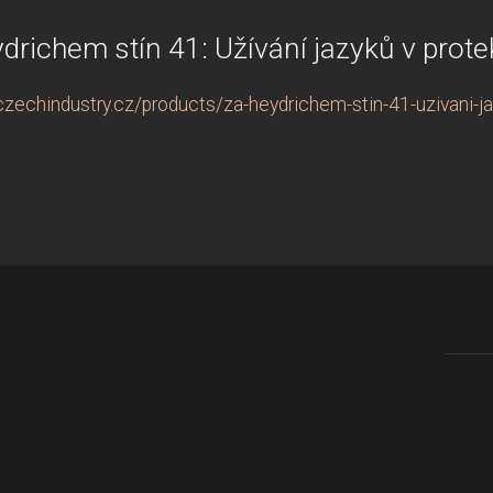
drichem stín 41: Užívání jazyků v prote
zechindustry.cz/products/za-heydrichem-stin-41-uzivani-ja