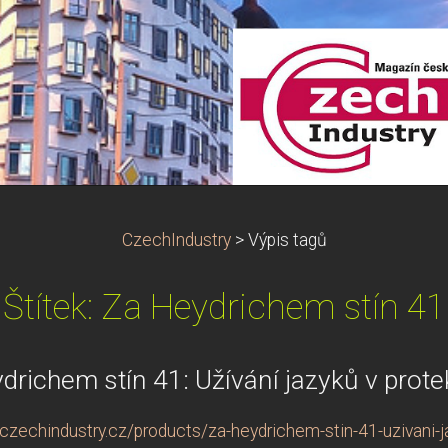
CzechIndustry
>
Výpis tagů
Štítek: Za Heydrichem stín 41
drichem stín 41: Užívání jazyků v prote
czechindustry.cz/products/za-heydrichem-stin-41-uzivani-ja