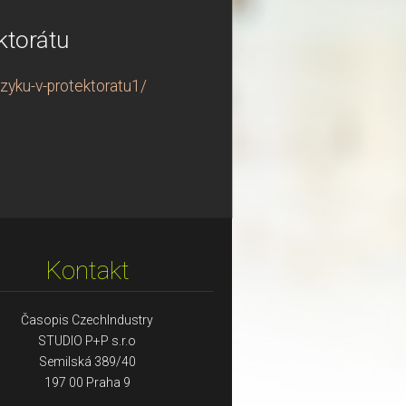
ktorátu
zyku-v-protektoratu1/
Kontakt
Časopis CzechIndustry
STUDIO P+P s.r.o
Semilská 389/40
197 00 Praha 9