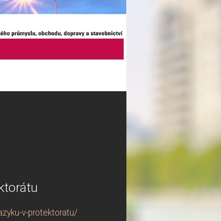
ktorátu
zyku-v-protektoratu/