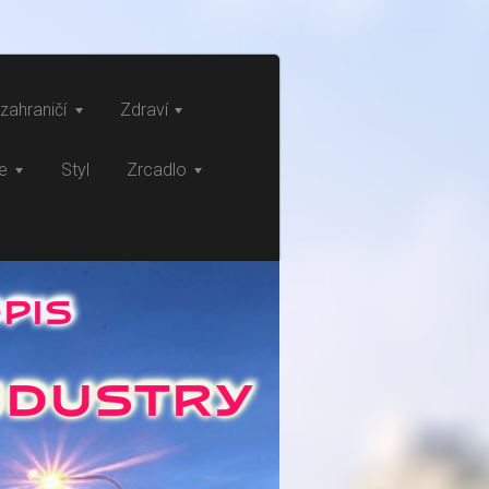
zahraničí
Zdraví
ce
Styl
Zrcadlo