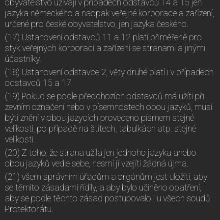
obyvatelstvo užívají v případech odstavců 14 a 15 jen
jazyka německého a naopak veřejné korporace a zařízení,
určené pro české obyvatelstvo, jen jazyka českého.
(17) Ustanovení odstavců 11 a 12 platí přiměřeně pro
styk veřejných korporací a zařízení se stranami a jinými
účastníky.
(18) Ustanovení odstavce 2, věty druhé platí i v případech
odstavců 15 a 17.
(19) Pokud se podle předchozích odstavců má užíti při
zevním označení nebo v písemnostech obou jazyků, musí
býti znění v obou jazycích provedeno písmem stejné
velikosti, po případě na štítech, tabulkách atp. stejné
velikosti.
(20) Z toho, že strana užila jen jednoho jazyka anebo
obou jazyků vedle sebe, nesmí jí vzejíti žádná újma.
(21) všem správním úřadům a orgánům jest uložiti, aby
se těmito zásadami řídily, a aby bylo učiněno opatření,
aby se podle těchto zásad postupovalo i u všech soudů
Protektorátu.