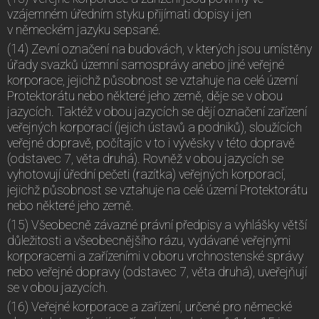
vzájemném úředním styku přijímati dopisy i jen
v německém jazyku sepsané.
(14) Zevní označení na budovách, v kterých jsou umístěny
úřady svazků územní samosprávy anebo jiné veřejné
korporace, jejichž působnost se vztahuje na celé území
Protektorátu nebo některé jeho země, děje se v obou
jazycích. Taktéž v obou jazycích se dějí označení zařízení
veřejných korporací (jejich ústavů a podniků), sloužících
veřejné dopravě, počítajíc v to i vývěsky v této dopravě
(odstavec 7, věta druhá). Rovněž v obou jazycích se
vyhotovují úřední pečeti (razítka) veřejných korporací,
jejichž působnost se vztahuje na celé území Protektorátu
nebo některé jeho země.
(15) Všeobecně závazné právní předpisy a vyhlášky větší
důležitosti a všeobecnějšího rázu, vydávané veřejnými
korporacemi a zařízeními v oboru vrchnostenské správy
nebo veřejné dopravy (odstavec 7, věta druhá), uveřejňují
se v obou jazycích.
(16) Veřejné korporace a zařízení, určené pro německé