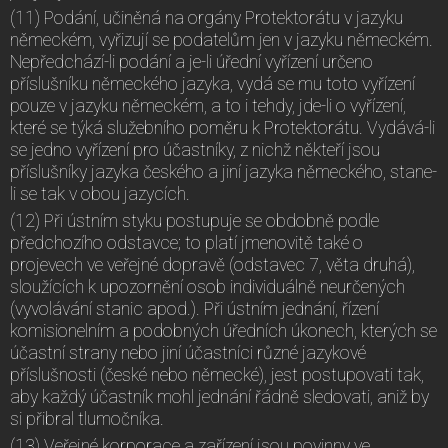
(11) Podání, učiněná na orgány Protektorátu v jazyku
německém, vyřizují se podatelům jen v jazyku německém.
Nepředchází-li podání a je-li úřední vyřízení určeno
příslušníku německého jazyka, vydá se mu toto vyřízení
pouze v jazyku německém, a to i tehdy, jde-li o vyřízení,
které se týká služebního poměru k Protektorátu. Vydává-li
se jedno vyřízení pro účastníky, z nichž někteří jsou
příslušníky jazyka českého a jiní jazyka německého, stane-
li se tak v obou jazycích.
(12) Při ústním styku postupuje se obdobně podle
předchozího odstavce; to platí jmenovitě také o
projevech ve veřejné dopravě (odstavec 7, věta druhá),
sloužících k upozornění osob individuálně neurčených
(vyvolávání stanic apod.). Při ústním jednání, řízení
komisionelním a podobných úředních úkonech, kterých se
účastní strany nebo jiní účastníci různé jazykové
příslušnosti (české nebo německé), jest postupovati tak,
aby každý účastník mohl jednání řádně sledovati, aniž by
si přibral tlumočníka.
(13) Veřejné korporace a zařízení jsou povinny ve