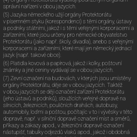
správní nařízení v obou jazycích.
(5) Jazyka německého užijí orgány Protektorátu
v písemném styku (korespondenci) s těmi orgány, ústavy
a podniky státními, jakož i s těmi veřejnými korporacemi a
zařízeními, které jsou určeny pro německé obyvatelstvo
Protektorátu (jako např. školy, divadla), anebo s veřejnými
korporacemi a zařízeními, které mají jen německý jednací
jazyk (např. takové obce).
(6) Platidla kovová a papírová, jakož i kolky, poštovní
známky a jiné ceniny vydávají se v obou jazycích.
(7) Zevní označení na budovách, v kterých jsou umístěny
orgány Protektorátu, děje se v obou jazycích. Taktéž
v obou jazycích se ději označení zařízení Protektorátu
(jeho ústavů a podniků), sloužících veřejné dopravě na
silnicích, železnicích, pouličních drahách, autobusy,
automobily, loďmi a poštou, počítajíc v to i vývěsky v této
dopravě, např. v silniční dopravě označení míst a směrů,
příkazy a zákazy apod., v železniční dopravě označení
nástupišť, tabulky odjezdů vlaků apod., jakož i obdobná