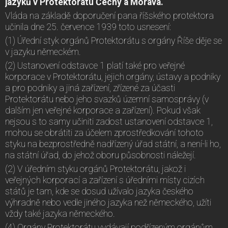
jazyků v Protektorátu Čechy a Morava.
Vláda na základě doporučení pana říšského protektora
učinila dne 25. července 1939 toto usnesení:
(1) Úřední styk orgánů Protektorátu s orgány Říše děje se
v jazyku německém.
(2) Ustanovení odstavce 1 platí také pro veřejné
korporace v Protektorátu, jejich orgány, ústavy a podniky
a pro podniky a jiná zařízení, zřízené za účasti
Protektorátu nebo jeho svazků územní samosprávy (v
dalším jen veřejné korporace a zařízení). Pokud však
nejsou s to samy učiniti zadost ustanovení odstavce 1,
mohou se obrátiti za účelem zprostředkování tohoto
styku na bezprostředně nadřízený úřad státní, a není-li ho,
na státní úřad, do jehož oboru působnosti náležejí.
(2) V úředním styku orgánů Protektorátu, jakož i
veřejných korporací a zařízení s úředními místy cizích
států je tam, kde se dosud užívalo jazyka českého
výhradně nebo vedle jiného jazyka než německého, užíti
vždy také jazyka německého.
(4) Orgány Protektorátu vydávají podřízeným orgánům