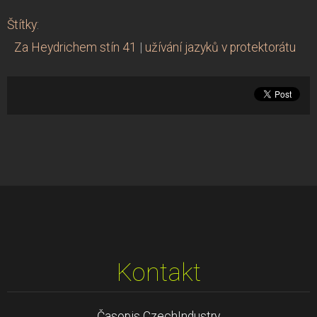
Štítky
:
Za Heydrichem stín 41
|
užívání jazyků v protektorátu
Kontakt
Časopis CzechIndustry