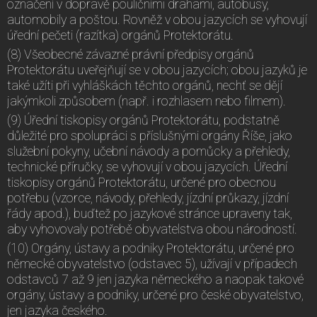
označení v dopravě pouličními drahami, autobusy,
automobily a poštou. Rovněž v obou jazycích se vyhovují
úřední pečeti (razítka) orgánů Protektorátu.
(8) Všeobecné závazné právní předpisy orgánů
Protektorátu uveřejňují se v obou jazycích; obou jazyků je
také užíti při vyhláškách těchto orgánů, nechť se dějí
jakýmkoli způsobem (např. i rozhlasem nebo filmem).
(9) Úřední tiskopisy orgánů Protektorátu, podstatně
důležité pro spolupráci s příslušnými orgány Říše, jako
služební pokyny, učební návody a pomůcky a přehledy,
technické příručky, se vyhovují v obou jazycích. Úřední
tiskopisy orgánů Protektorátu, určené pro obecnou
potřebu (vzorce, návody, přehledy, jízdní průkazy, jízdní
řády apod.), buďtež po jazykové stránce upraveny tak,
aby vyhovovaly potřebě obyvatelstva obou národností.
(10) Orgány, ústavy a podniky Protektorátu, určené pro
německé obyvatelstvo (odstavec 5), užívají v případech
odstavců 7 až 9 jen jazyka německého a naopak takové
orgány, ústavy a podniky, určené pro české obyvatelstvo,
jen jazyka českého.