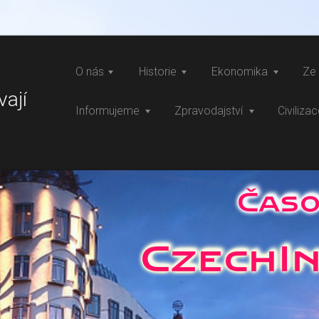
O nás
Historie
Ekonomika
Ze 
vají
Informujeme
Zpravodajství
Civiliza