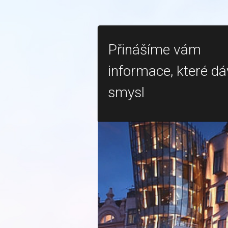
Přinášíme vám
informace, které dá
smysl