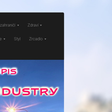
zahraničí
Zdraví
ce
Styl
Zrcadlo