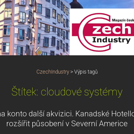
CzechIndustry
>
Výpis tagů
Štítek: cloudové systémy
na konto další akvizici. Kanadské Hote
rozšířit působení v Severní Americe