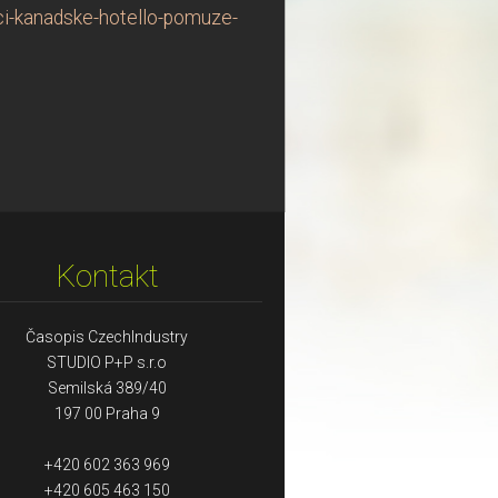
ici-kanadske-hotello-pomuze-
Kontakt
Časopis CzechIndustry
STUDIO P+P s.r.o
Semilská 389/40
197 00 Praha 9
+420 602 363 969
+420 605 463 150