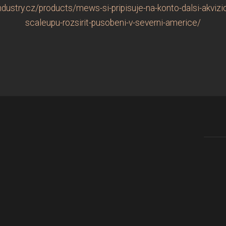
ustry.cz/products/mews-si-pripisuje-na-konto-dalsi-akviz
scaleupu-rozsirit-pusobeni-v-severni-americe/