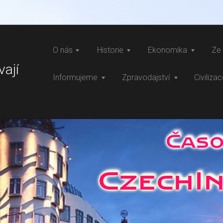
O nás
Historie
Ekonomika
Ze 
vají
Informujeme
Zpravodajství
Civiliza