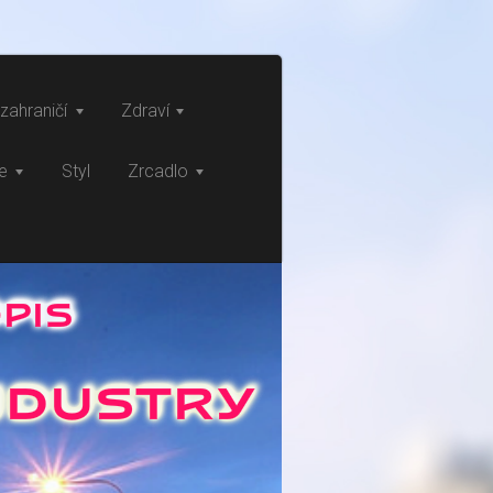
zahraničí
Zdraví
ce
Styl
Zrcadlo