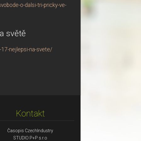
bode-o-dalsi-tri-pricky-ve-
a světě
17-nejlepsi-na-svete/
Kontakt
Časopis CzechIndustry
STUDIO P+P s.r.o