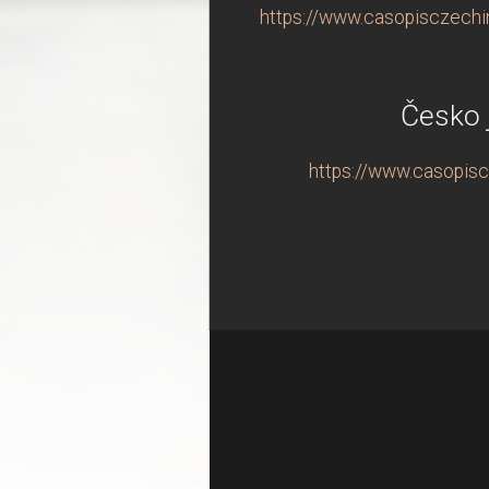
https://www.casopisczechin
Česko 
https://www.casopisc