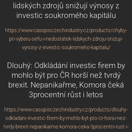
lidských zdrojů snižují výnosy z
investic soukromého kapitálu
https://www.casopisczechindustry.cz/products/chyby-
pri-vyberu-sefu-i-nedostatek-lidskych-zdroju-snizuji-
vynosy-z-investic-soukromeho-kapitalu/
Dlouhý: Odkládání investic firem by
mohlo být pro ČR horší než tvrdý
brexit. Nepanikařme, Komora čeká
3procentní růst i letos
https://www.casopisczechindustry.cz/products/dlouhy-
odkladani-investic-firem-by-mohlo-byt-pro-cr-horsi-nez-
tvrdy-brexit-nepanikarme-komora-ceka-3procentni-rust-i-