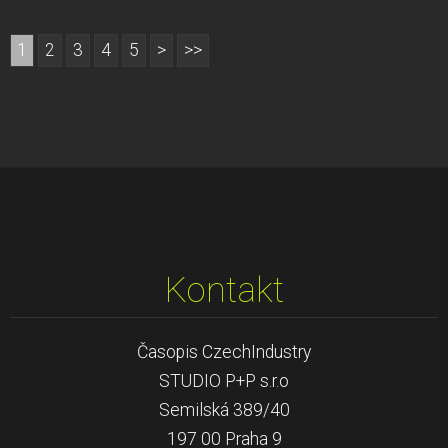
1
2
3
4
5
>
>>
Kontakt
Časopis CzechIndustry
STUDIO P+P s.r.o
Semilská 389/40
197 00 Praha 9